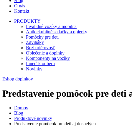
Blog
O nás
Kontakt
PRODUKTY
Invalidné vozíky a mobilita
Antidekubitné sedačky a opierky
Pomôcky pre deti
Zdviháky
Bezbariérovosť
Oblečenie a doplnky
Komponenty na vozíky
Ihneď k odberu
Novinky
Eshop doplnkov
Predstavenie pomôcok pre deti 
Domov
Blog
Produktové novinky
Predstavenie pomôcok pre deti aj dospelých