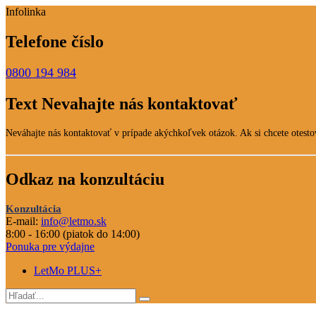
Infolinka
Telefone číslo
0800 194 984
Text Nevahajte nás kontaktovať
Neváhajte nás kontaktovať v prípade akýchkoľvek otázok. Ak si chcete otestov
Odkaz na konzultáciu
Konzultácia
E-mail:
info@letmo.sk
8:00 - 16:00 (piatok do 14:00)
Ponuka pre výdajne
LetMo PLUS+