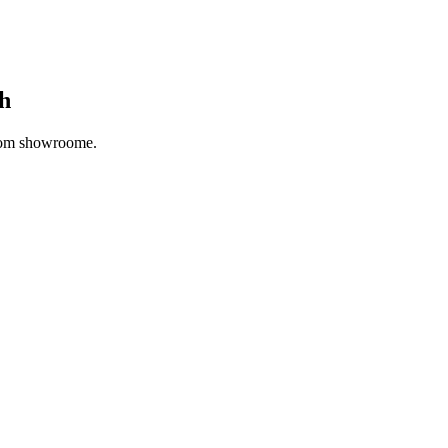
ch
ašom showroome.