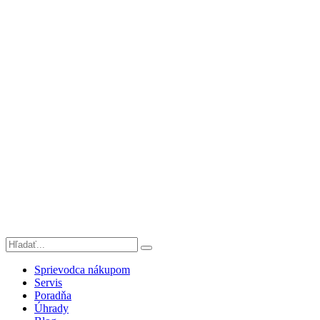
Sprievodca nákupom
Servis
Poradňa
Úhrady