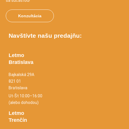
sa súčasťou!
Konzultácia
Navštívte našu predajňu:
Letmo
Bratislava
Bajkalská 29A
821 01
Bratislava
Ut-Št 10:00–16:00
(alebo dohodou)
Letmo
Trenčín