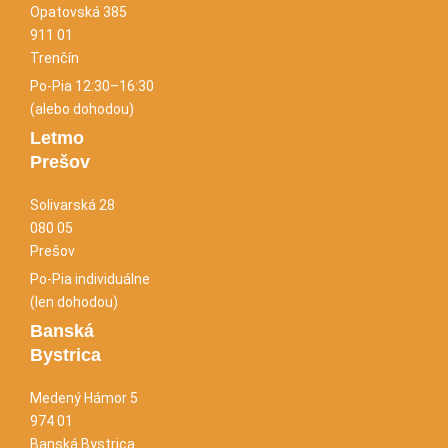
Opatovská 385
911 01
Trenčín
Po-Pia 12:30–16:30
(alebo dohodou)
Letmo
Prešov
Solivarská 28
080 05
Prešov
Po-Pia individuálne
(len dohodou)
Banská
Bystrica
Medený Hámor 5
974 01
Banská Bystrica