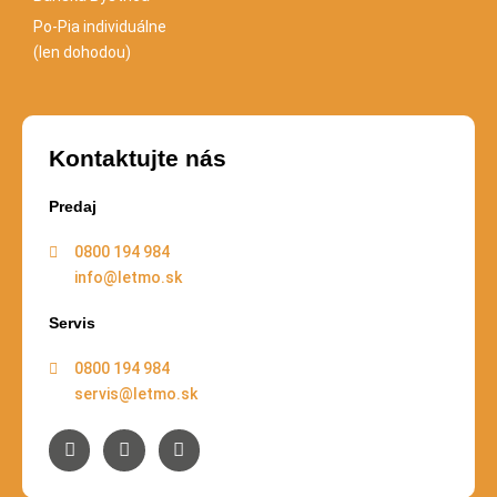
Po-Pia individuálne
(len dohodou)
Kontaktujte nás
Predaj
0800 194 984
info@letmo.sk
Servis
0800 194 984
servis@letmo.sk