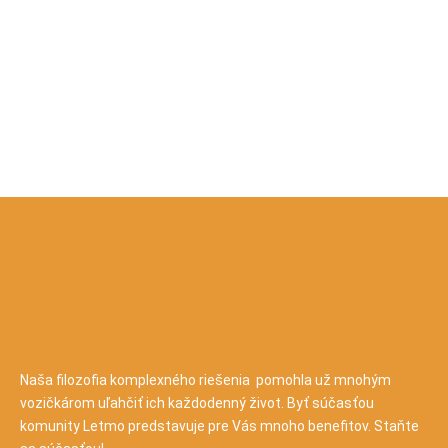
Naša filozofia komplexného riešenia pomohla už mnohým
vozičkárom uľahčiť ich každodenný život. Byť súčasťou
komunity Letmo predstavuje pre Vás mnoho benefitov. Staňte