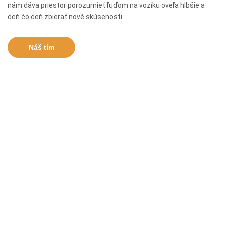
nám dáva priestor porozumieť ľuďom na vozíku oveľa hlbšie a
deň čo deň zbierať nové skúsenosti.
Náš tím