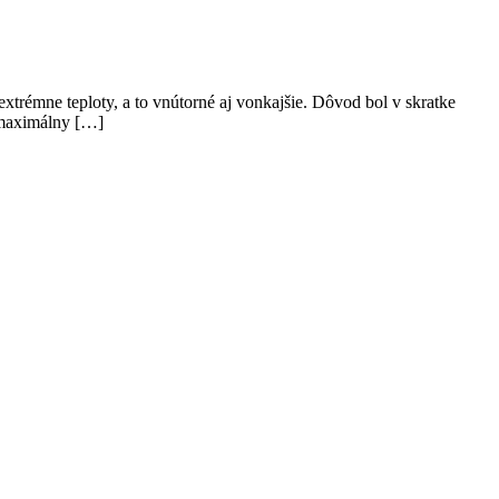
a extrémne teploty, a to vnútorné aj vonkajšie. Dôvod bol v skratke
e maximálny […]