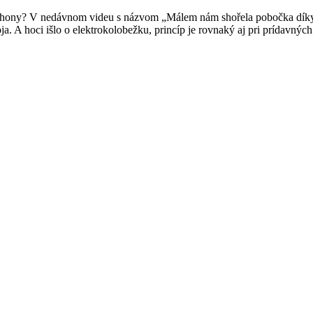
hony? V nedávnom videu s názvom „Málem nám shořela pobočka díky nek
oja. A hoci išlo o elektrokolobežku, princíp je rovnaký aj pri prídavn