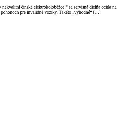
valitní čínské elektrokoloběžce!“ sa servisná dielňa ocitla na
ých pohonoch pre invalidné vozíky. Takéto „výhodné“ […]