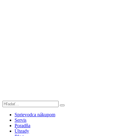
Sprievodca nákupom
Servis
Poradňa
Úhrady