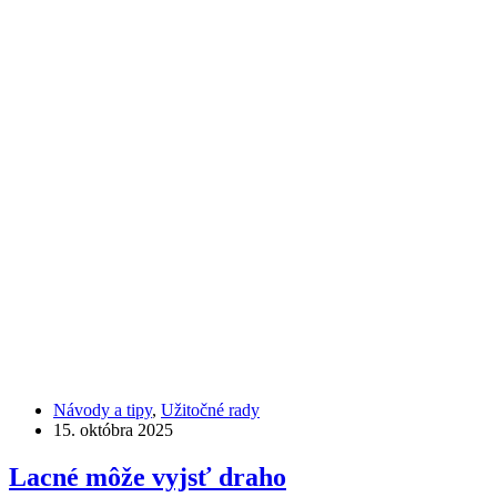
Návody a tipy
,
Užitočné rady
15. októbra 2025
Lacné môže vyjsť draho