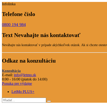
Infolinka
Telefone číslo
0800 194 984
Text Nevahajte nás kontaktovať
Neváhajte nás kontaktovať v prípade akýchkoľvek otázok. Ak si chcete otestov
Odkaz na konzultáciu
Konzultácia
E-mail:
info@letmo.sk
8:00 - 16:00 (piatok do 14:00)
Ponuka pre výdajne
LetMo PLUS+