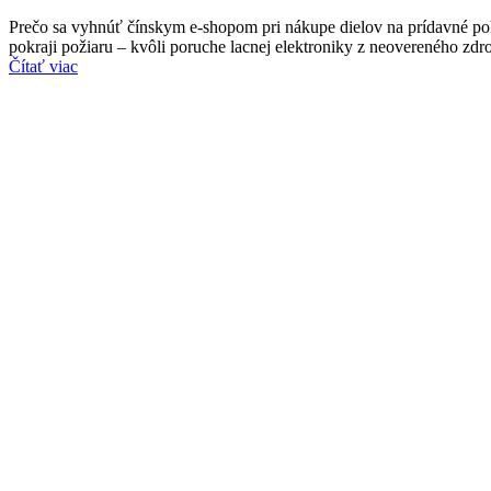
Prečo sa vyhnúť čínskym e-shopom pri nákupe dielov na prídavné po
pokraji požiaru – kvôli poruche lacnej elektroniky z neovereného zdr
Čítať viac