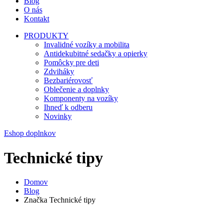
Blog
O nás
Kontakt
PRODUKTY
Invalidné vozíky a mobilita
Antidekubitné sedačky a opierky
Pomôcky pre deti
Zdviháky
Bezbariérovosť
Oblečenie a doplnky
Komponenty na vozíky
Ihneď k odberu
Novinky
Eshop doplnkov
Technické tipy
Domov
Blog
Značka Technické tipy