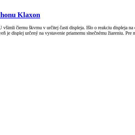
pohonu Klaxon
všimli čiernu škvrnu v určitej časti displeja. Išlo o reakciu displeja n
oveň je displej určený na vystavenie priamemu slnečnému žiareniu. Pr