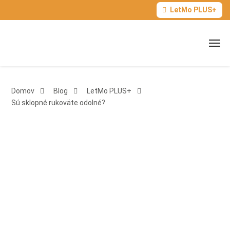
LetMo PLUS+
Domov
Blog
LetMo PLUS+
Sú sklopné rukoväte odolné?