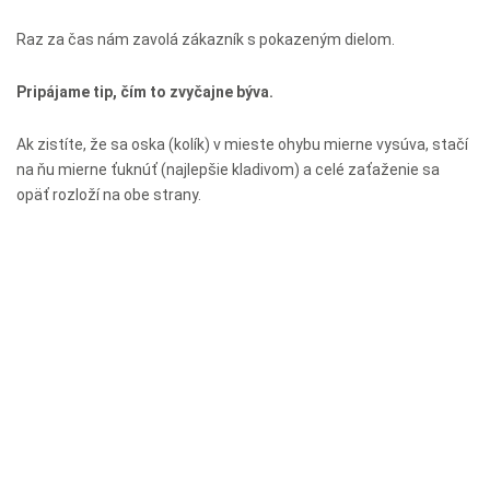
Raz za čas nám zavolá zákazník s pokazeným dielom.
Pripájame tip, čím to zvyčajne býva.
Ak zistíte, že sa oska (kolík) v mieste ohybu mierne vysúva, stačí
na ňu mierne ťuknúť (najlepšie kladivom) a celé zaťaženie sa
opäť rozloží na obe strany.