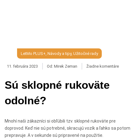
LetMo PLUS+
,
Návody a tipy
,
Užitočné rady
11. februára 2023
Od:
Mirek Zeman
Žiadne komentáre
Sú sklopné rukoväte
odolné?
Mnohí naši zákazníci si obľúbili tzv. sklopné rukoväte pre
doprovod. Keď nie sú potrebné, skracujú vozík a ľahko sa potom
prepravuje. A v sekunde sú pripravené na použitie.