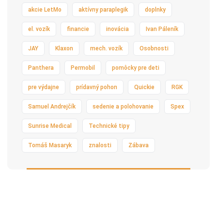
akcie LetMo
aktívny paraplegik
doplnky
el. vozík
financie
inovácia
Ivan Páleník
JAY
Klaxon
mech. vozík
Osobnosti
Panthera
Permobil
pomôcky pre deti
pre výdajne
prídavný pohon
Quickie
RGK
Samuel Andrejčík
sedenie a polohovanie
Spex
Sunrise Medical
Technické tipy
Tomáš Masaryk
znalosti
Zábava