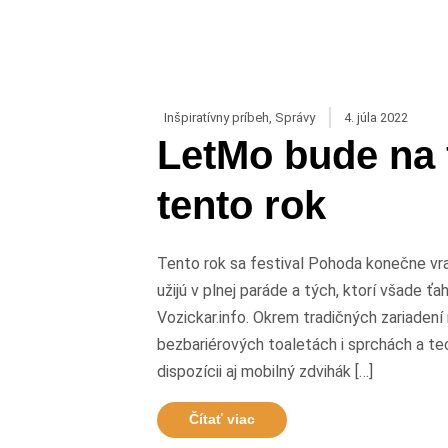
Inšpiratívny príbeh
,
Správy
4. júla 2022
LetMo bude na 
tento rok
Tento rok sa festival Pohoda konečne vrac
užijú v plnej paráde a tých, ktorí všade 
Vozickar.info. Okrem tradičných zariadení 
bezbariérových toaletách i sprchách a t
dispozícii aj mobilný zdvihák […]
Čítať viac