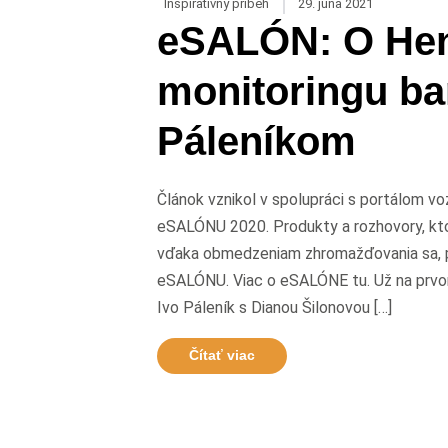
Inšpiratívny príbeh
29. júna 2021
eSALÓN: O Hen
monitoringu ba
Páleníkom
Článok vznikol v spolupráci s portálom voz
eSALÓNU 2020. Produkty a rozhovory, kto
vďaka obmedzeniam zhromažďovania sa, pri
eSALÓNU. Viac o eSALÓNE tu. Už na prvom
Ivo Páleník s Dianou Šilonovou […]
Čítať viac