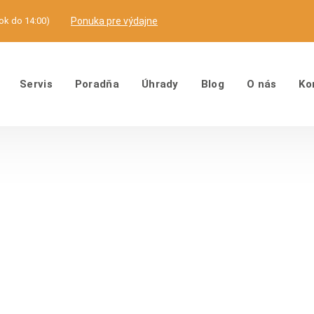
tok do 14:00)
Ponuka pre výdajne
Servis
Poradňa
Úhrady
Blog
O nás
Ko