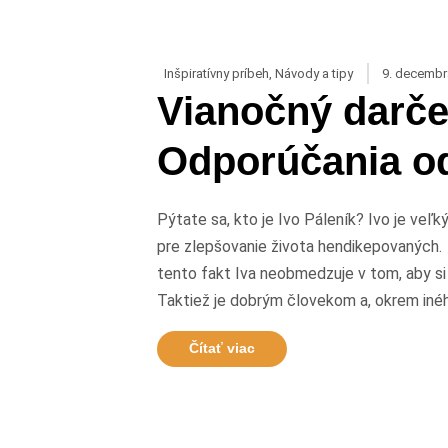
Inšpiratívny príbeh
,
Návody a tipy
9. decembr
Vianočný darče
Odporúčania od
Pýtate sa, kto je Ivo Páleník? Ivo je veľk
pre zlepšovanie života hendikepovaných. 
tento fakt Iva neobmedzuje v tom, aby si 
Taktiež je dobrým človekom a, okrem inéh
Čítať viac