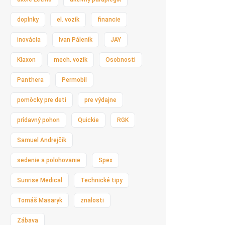
doplnky
el. vozík
financie
inovácia
Ivan Páleník
JAY
Klaxon
mech. vozík
Osobnosti
Panthera
Permobil
pomôcky pre deti
pre výdajne
prídavný pohon
Quickie
RGK
Samuel Andrejčík
sedenie a polohovanie
Spex
Sunrise Medical
Technické tipy
Tomáš Masaryk
znalosti
Zábava