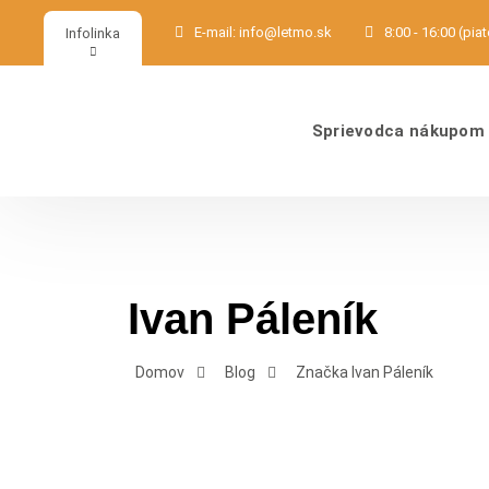
E-mail:
info@letmo.sk
8:00 - 16:00 (pia
Infolinka
Sprievodca nákupom
Ivan Páleník
Domov
Blog
Značka Ivan Páleník