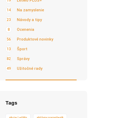
LetMo PLUS+
19
Na zamyslenie
14
Návody a tipy
23
Ocenenia
8
Produktové novinky
56
Šport
13
Správy
82
Užitočné rady
49
Tags
akcie LetMo
aktívny paraplegik