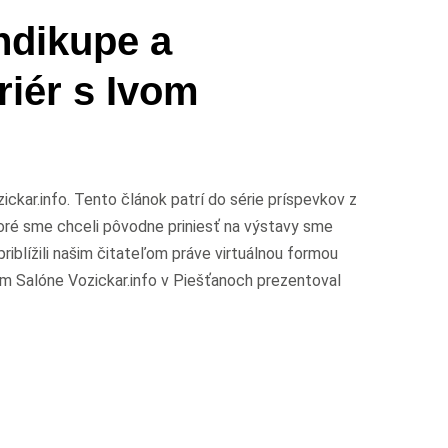
dikupe a
riér s Ivom
ickar.info. Tento článok patrí do série príspevkov z
ré sme chceli pôvodne priniesť na výstavy sme
blížili našim čitateľom práve virtuálnou formou
 Salóne Vozickar.info v Piešťanoch prezentoval