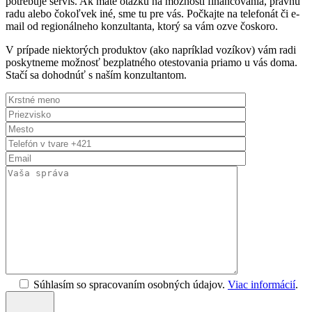
potrebuje servis. Ak máte otázku na možnosti financovania, právnu
radu alebo čokoľvek iné, sme tu pre vás. Počkajte na telefonát či e-
mail od regionálneho konzultanta, ktorý sa vám ozve čoskoro.
V prípade niektorých produktov (ako napríklad vozíkov) vám radi
poskytneme možnosť bezplatného otestovania priamo u vás doma.
Stačí sa dohodnúť s naším konzultantom.
Súhlasím so spracovaním osobných údajov.
Viac informácií
.