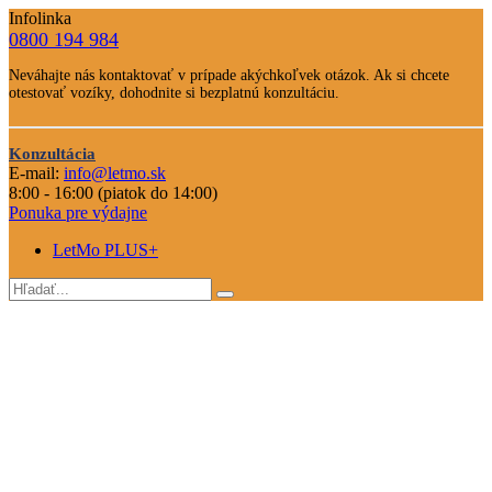
Infolinka
0800 194 984
Telefone
Neváhajte nás kontaktovať v prípade akýchkoľvek otázok. Ak si chcete
číslo
otestovať vozíky, dohodnite si bezplatnú konzultáciu.
Text
Nevahajte
Konzultácia
nás
E-mail:
info@letmo.sk
Odkaz
kontaktovať
8:00 - 16:00 (piatok do 14:00)
na
Ponuka pre výdajne
konzultáciu
LetMo PLUS+