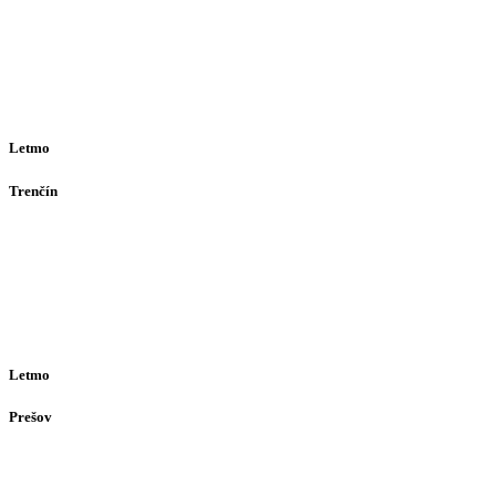
Bajkalská 29A
821 01
Bratislava
Ut-Št 10:00–16:00
(alebo dohodou)
Letmo
Trenčín
Opatovská 385
911 01
Trenčín
Po-Pia 12:30–16:30
(alebo dohodou)
Letmo
Prešov
Solivarská 28
080 05