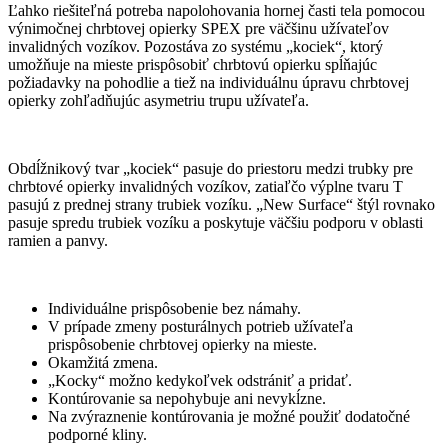
Ľahko riešiteľná potreba napolohovania hornej časti tela pomocou
výnimočnej chrbtovej opierky SPEX pre väčšinu užívateľov
invalidných vozíkov. Pozostáva zo systému „kociek“, ktorý
umožňuje na mieste prispôsobiť chrbtovú opierku spĺňajúc
požiadavky na pohodlie a tiež na individuálnu úpravu chrbtovej
opierky zohľadňujúc asymetriu trupu užívateľa.
Obdĺžnikový tvar „kociek“ pasuje do priestoru medzi trubky pre
chrbtové opierky invalidných vozíkov, zatiaľčo výplne tvaru T
pasujú z prednej strany trubiek vozíku. „New Surface“ štýl rovnako
pasuje spredu trubiek vozíku a poskytuje väčšiu podporu v oblasti
ramien a panvy.
Individuálne prispôsobenie bez námahy.
V prípade zmeny posturálnych potrieb užívateľa
prispôsobenie chrbtovej opierky na mieste.
Okamžitá zmena.
„Kocky“ možno kedykoľvek odstrániť a pridať.
Kontúrovanie sa nepohybuje ani nevykĺzne.
Na zvýraznenie kontúrovania je možné použiť dodatočné
podporné kliny.