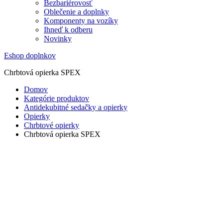
Bezbariérovosť
Oblečenie a doplnky
Komponenty na vozíky
Ihneď k odberu
Novinky
Eshop doplnkov
Chrbtová opierka SPEX
Domov
Kategórie produktov
Antidekubitné sedačky a opierky
Opierky
Chrbtové opierky
Chrbtová opierka SPEX