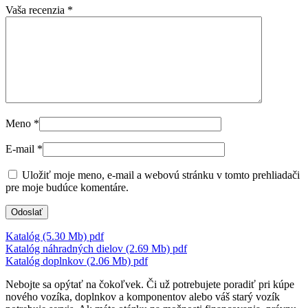
Vaša recenzia
*
Meno
*
E-mail
*
Uložiť moje meno, e-mail a webovú stránku v tomto prehliadači
pre moje budúce komentáre.
Katalóg (5.30 Mb)
pdf
Katalóg náhradných dielov (2.69 Mb)
pdf
Katalóg doplnkov (2.06 Mb)
pdf
Nebojte sa opýtať na čokoľvek. Či už potrebujete poradiť pri kúpe
nového vozíka, doplnkov a komponentov alebo váš starý vozík