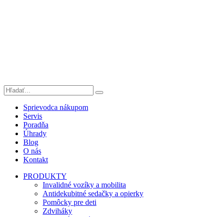
Sprievodca nákupom
Servis
Poradňa
Úhrady
Blog
O nás
Kontakt
PRODUKTY
Invalidné vozíky a mobilita
Antidekubitné sedačky a opierky
Pomôcky pre deti
Zdviháky