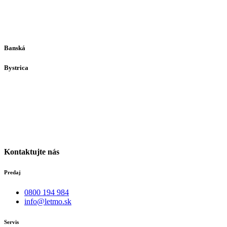
Prešov
Po-Pia individuálne
(len dohodou)
Banská
Bystrica
Medený Hámor 5
974 01
Banská Bystrica
Po-Pia individuálne
(len dohodou)
Kontaktujte nás
Predaj
0800 194 984
info@letmo.sk
Servis