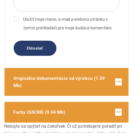
Uložiť moje meno, e-mail a webovú stránku v
tomto prehliadači pre moje budúce komentáre.
Originálna dokumentácia od výrobcu (1.59
PDF
Mb)
Farby QUICKIE (9.94 Mb)
PDF
Nebojte sa opýtať na čokoľvek. Či už potrebujete poradiť pri