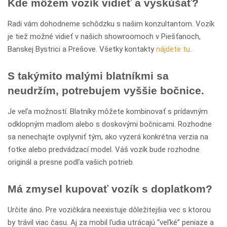
Kde môžem vozík vidieť a vyskúšať?
Radi vám dohodneme schôdzku s našim konzultantom. Vozík
je tiež možné vidieť v našich showroomoch v Piešťanoch,
Banskej Bystrici a Prešove. Všetky kontakty
nájdete tu.
S takýmito malými blatníkmi sa
neudržím, potrebujem vyššie bočnice.
Je veľa možností. Blatníky môžete kombinovať s prídavným
odklopným madlom alebo s doskovými bočnicami. Rozhodne
sa nenechajte ovplyvniť tým, ako vyzerá konkrétna verzia na
fotke alebo predvádzací model. Váš vozík bude rozhodne
originál a presne podľa vašich potrieb.
Má zmysel kupovať vozík s doplatkom?
Určite áno. Pre vozičkára neexistuje dôležitejšia vec s ktorou
by trávil viac času. Aj za mobil ľudia utrácajú “veľké” peniaze a