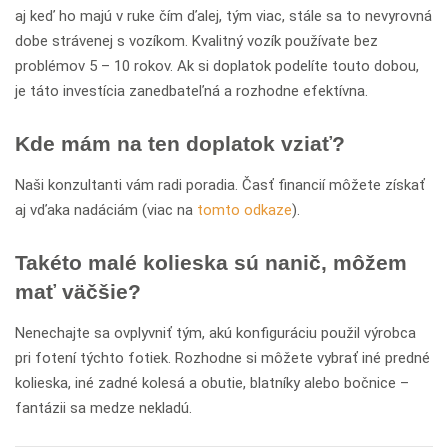
aj keď ho majú v ruke čím ďalej, tým viac, stále sa to nevyrovná
dobe strávenej s vozíkom. Kvalitný vozík používate bez
problémov 5 – 10 rokov. Ak si doplatok podelíte touto dobou,
je táto investícia zanedbateľná a rozhodne efektívna.
Kde mám na ten doplatok vziať?
Naši konzultanti vám radi poradia. Časť financií môžete získať
aj vďaka nadáciám (viac na
tomto odkaze
).
Takéto malé kolieska sú nanič, môžem
mať väčšie?
Nenechajte sa ovplyvniť tým, akú konfiguráciu použil výrobca
pri fotení týchto fotiek. Rozhodne si môžete vybrať iné predné
kolieska, iné zadné kolesá a obutie, blatníky alebo bočnice –
fantázii sa medze nekladú.