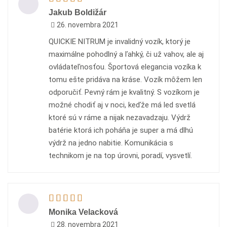
Jakub Boldižár
26. novembra 2021
QUICKIE NITRUM je invalidný vozík, ktorý je
maximálne pohodlný a ľahký, či už vahov, ale aj
ovládateľnosťou. Športová elegancia vozíka k
tomu ešte pridáva na kráse. Vozík môžem len
odporučiť. Pevný rám je kvalitný. S vozíkom je
možné chodiť aj v noci, keďže má led svetlá
ktoré sú v ráme a nijak nezavadzaju. Výdrž
batérie ktorá ich poháňa je super a má dlhú
výdrž na jedno nabitie. Komunikácia s
technikom je na top úrovni, poradí, vysvetlí.
Monika Velacková
28. novembra 2021