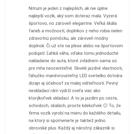
Nitrum je jeden z najlepších, ak nie úplne
najlepší vozík, aký som doteraz mala. Vyzerá
športovo, no zároveň elegantne. Veľká škála
farieb a možností, doplnkov z neho robia nielen
zdravotnú pomôcku, ale zároveň módny
doplnok. Či už ste na plese alebo na športovom
podujatí. Ľahká váha, vďaka tomu jednoduché
nakladanie do auta, ktoré zvládnem sama sú
pre mňa neoceniteľné. Skvelé jazdné vlastnosti,
ľahučko manévrovateľný. LED svetielko dotvára
dizajn aj účelnosť za malej viditeľnosti. Pevný
neskladací rám vydrží oveľa viac ako
ktorýkoľvek skladací. A to ja jazdím po ceste,
schodoch, skalách, proste kdekoľvek 🙂 To, že
firma vozík vyrobí na mieru do každého detailu,
na ktorý si spomeniete je taktiež jedno
obrovské plus. Každý aj náročný zákazník si