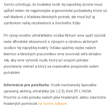
tomto utvrdzujú, že invalidný vozík tej najvyššej úrovne musí
spĺňať nielen tie najprísnejšie ergonomické požiadavky, ktoré sú
naň kladené z hľadiska klinických potrieb, ale musí byť aj
symbolom vašej nezávislosti a životného štýlu.
Pri vývoji nového ultraľahkého vozíka Nitrum sme opäť zúročili
naše dlhodobé skúsenosti s vývojom a výrobou aktívnych
vozíkov tej najvyššej kvality. Vďaka spätnej väzbe našich
klientov a klinických pracovníkov sme inovovali veľa detailov
tak, aby sme vytvorili vozík, ktorý pri svojom pohybe
prestanete vnímať a ktorý sa maximálne prispôsobí vašim
potrebám.
Informácie pre poisťovňu:
Vozík mechanický špeciálne
upravený, aktívny, ultraľahký (sk. L2.3), Kód ZP L1665A
Prezrite si celú ponuku našich plne hradených, alebo čiastočne
hradených pomôcok
na tomto odkaze
.