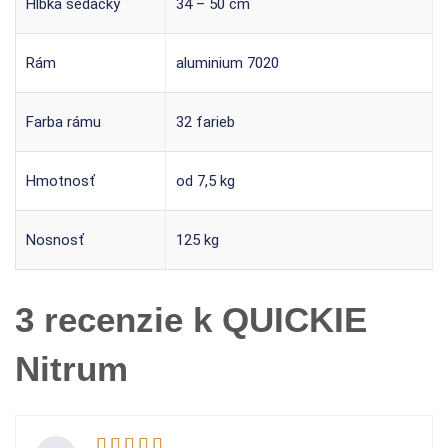
Hĺbka sedačky
34 – 50 cm
Rám
aluminium 7020
Farba rámu
32 farieb
Hmotnosť
od 7,5 kg
Nosnosť
125 kg
3 recenzie k
QUICKIE
Nitrum