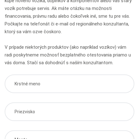
kúpe nového vozíka, doplnkov a komponentov alebo váš starý
vozík potrebuje servis. Ak máte otázku na možnosti
financovania, právnu radu alebo čokoľvek iné, sme tu pre vás.
Počkajte na telefonát či e-mail od regionálneho konzultanta,
ktorý sa vám ozve čoskoro.
V prípade niektorých produktov (ako napríklad vozíkov) vám
radi poskytneme možnosť bezplatného otestovania priamo u
vás doma. Stačí sa dohodnúť s naším konzultantom.