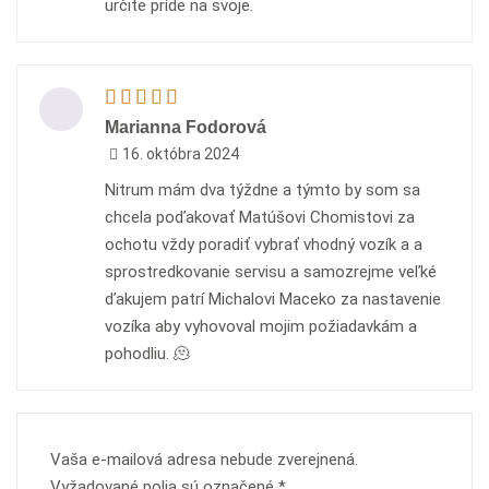
určite príde na svoje.
Marianna Fodorová
16. októbra 2024
Nitrum mám dva týždne a týmto by som sa
chcela poďakovať Matúšovi Chomistovi za
ochotu vždy poradiť vybrať vhodný vozík a a
sprostredkovanie servisu a samozrejme veľké
ďakujem patrí Michalovi Maceko za nastavenie
vozíka aby vyhovoval mojim požiadavkám a
pohodliu. 🫠
Vaša e-mailová adresa nebude zverejnená.
Vyžadované polia sú označené
*