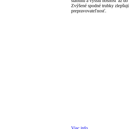
stabilitu a vyššiu nosnosť až do
Zvýšené spodné trubky zlepšuj
prepravovateľnosť.
Viac info