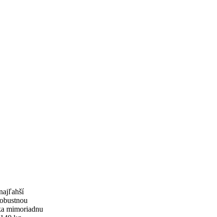
najľahší
robustnou
ka mimoriadnu