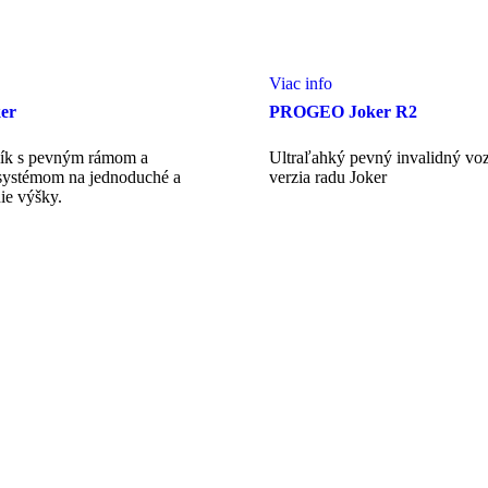
Viac info
er
PROGEO Joker R2
zík s pevným rámom a
Ultraľahký pevný invalidný voz
systémom na jednoduché a
verzia radu Joker
ie výšky.