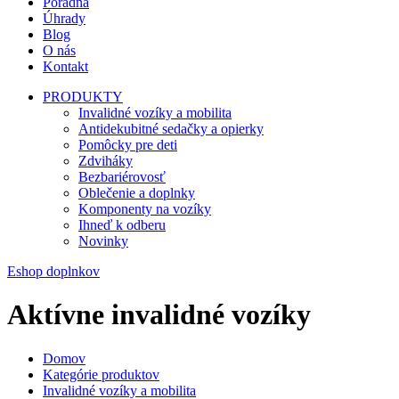
Poradňa
Úhrady
Blog
O nás
Kontakt
PRODUKTY
Invalidné vozíky a mobilita
Antidekubitné sedačky a opierky
Pomôcky pre deti
Zdviháky
Bezbariérovosť
Oblečenie a doplnky
Komponenty na vozíky
Ihneď k odberu
Novinky
Eshop doplnkov
Aktívne invalidné vozíky
Domov
Kategórie produktov
Invalidné vozíky a mobilita