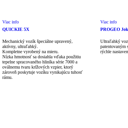
Viac info
Viac info
QUICKIE 5X
PROGEO Jok
Mechanický vozík špeciálne upravený,
Ultraľahký vo
aktívny, ultraľahký.
patentovaným 
Kompletne vyrobený na mieru.
rýchle nastaven
Nízka hmotnosť sa dosiahla vďaka použitiu
tepelne spracovaného hliníka série 7000 a
oválnemu tvaru krížových vzpier, ktorý
zároveň poskytuje vozíku vynikajúcu tuhosť
rámu.