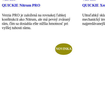
QUICKIE Nitrum PRO
QUICKIE Xe
Verzia PRO je založená na rovnakej ľahkej
Ultraľahký skl
konštrukcii ako Nitrum, ale má pevný zváraný
mechanický in
rám, čím sa dosiahla ešte nižšia hmotnosť pri
najpredávanejší
vyššej tuhosti rámu.
NOVINKA