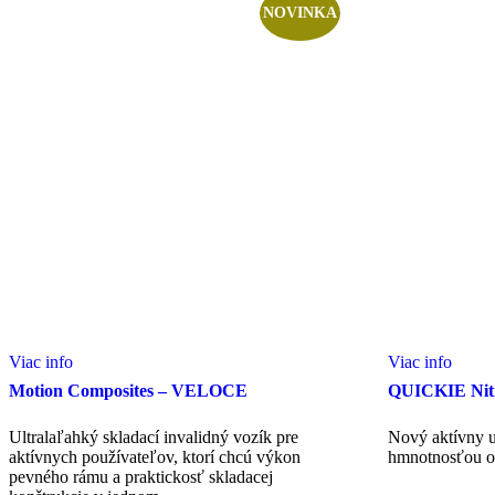
NOVINKA
Viac info
Viac info
Motion Composites – VELOCE
QUICKIE Ni
Ultralaľahký skladací invalidný vozík pre
Nový aktívny u
aktívnych používateľov, ktorí chcú výkon
hmnotnosťou o
pevného rámu a praktickosť skladacej