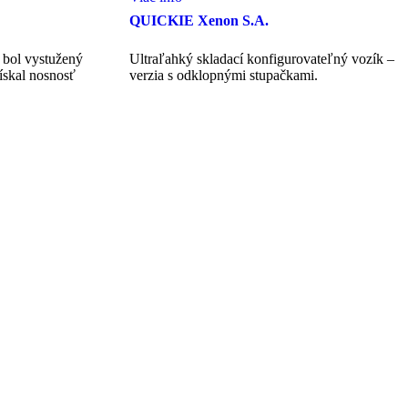
QUICKIE Xenon S.A.
bol vystužený
Ultraľahký skladací konfigurovateľný vozík –
ískal nosnosť
verzia s odklopnými stupačkami.