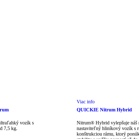
Viac info
trum
QUICKIE Nitrum Hybrid
ltraľahký vozík s
Nitrum® Hybrid vylepšuje náš 
d 7,5 kg.
nastaviteľný hliníkový vozík s 
konštrukciou rámu, ktorý ponú