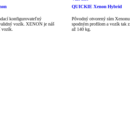
non
QUICKIE Xenon Hybrid
adací konfigurovateľný
Pôvodný otvorený rám Xenonu 
validný vozík. XENON je náš
spodným profilom a vozík tak z
 vozík.
až 140 kg.