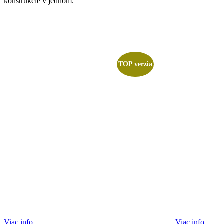
konštrukcie v jednom.
TOP verzia
Viac info
Viac info