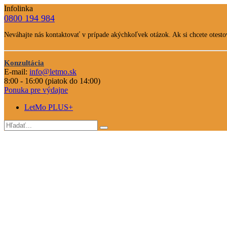
Infolinka
0800 194 984
Telefone
Neváhajte nás kontaktovať v prípade akýchkoľvek otázok. Ak si chcete otestov
číslo
Text
Nevahajte
Konzultácia
E-mail:
info@letmo.sk
nás
Odkaz
8:00 - 16:00 (piatok do 14:00)
kontaktovať
na
Ponuka pre výdajne
konzultáciu
LetMo PLUS+