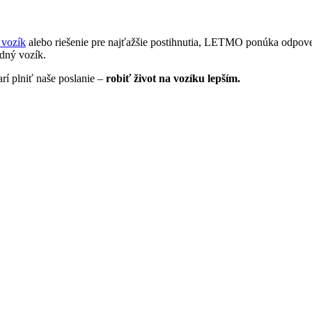
 vozík
alebo riešenie pre najťažšie postihnutia, LETMO ponúka odpove
idný vozík.
í plniť naše poslanie –
robiť život na vozíku lepším.