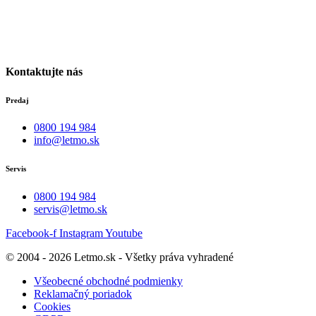
Banská Bystrica
Po-Pia individuálne
(len dohodou)
Kontaktujte nás
Predaj
0800 194 984
info@letmo.sk
Servis
0800 194 984
servis@letmo.sk
Facebook-f
Instagram
Youtube
© 2004 - 2026 Letmo.sk - Všetky práva vyhradené
Všeobecné obchodné podmienky
Reklamačný poriadok
Cookies