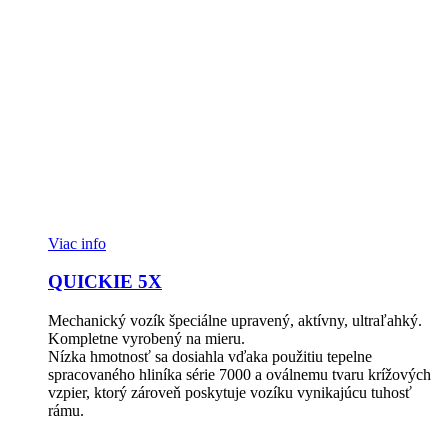
Viac info
QUICKIE 5X
Mechanický vozík špeciálne upravený, aktívny, ultraľahký.
Kompletne vyrobený na mieru.
Nízka hmotnosť sa dosiahla vďaka použitiu tepelne
spracovaného hliníka série 7000 a oválnemu tvaru krížových
vzpier, ktorý zároveň poskytuje vozíku vynikajúcu tuhosť
rámu.