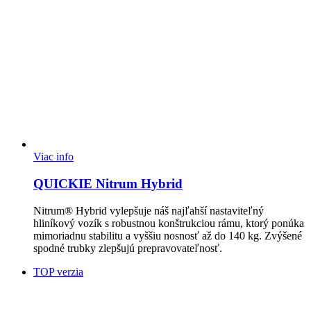
Viac info
QUICKIE Nitrum Hybrid
Nitrum® Hybrid vylepšuje náš najľahší nastaviteľný
hliníkový vozík s robustnou konštrukciou rámu, ktorý ponúka
mimoriadnu stabilitu a vyššiu nosnosť až do 140 kg. Zvýšené
spodné trubky zlepšujú prepravovateľnosť.
TOP verzia