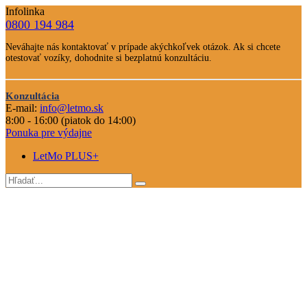
Infolinka
0800 194 984
Telefone
Neváhajte nás kontaktovať v prípade akýchkoľvek otázok. Ak si chcete
číslo
otestovať vozíky, dohodnite si bezplatnú konzultáciu.
Text
Nevahajte
Konzultácia
nás
E-mail:
info@letmo.sk
Odkaz
kontaktovať
8:00 - 16:00 (piatok do 14:00)
na
Ponuka pre výdajne
konzultáciu
LetMo PLUS+