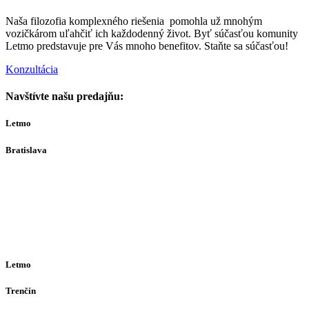
Naša filozofia komplexného riešenia pomohla už mnohým
vozičkárom uľahčiť ich každodenný život. Byť súčasťou komunity
Letmo predstavuje pre Vás mnoho benefitov. Staňte sa súčasťou!
Konzultácia
Navštívte našu predajňu:
Letmo
Bratislava
Bajkalská 29A
821 01
Bratislava
Ut-Št 10:00–16:00
(alebo dohodou)
Letmo
Trenčín