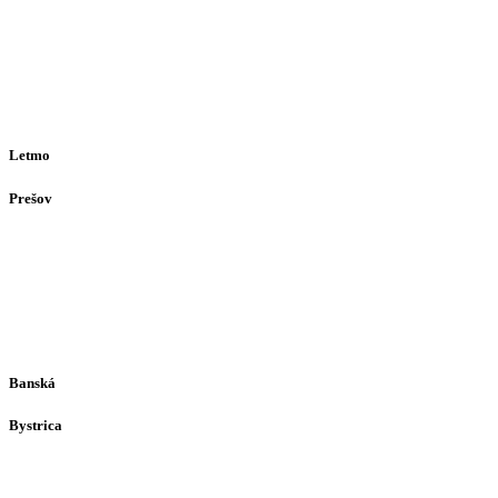
Opatovská 385
911 01
Trenčín
Po-Pia 12:30–16:30
(alebo dohodou)
Letmo
Prešov
Solivarská 28
080 05
Prešov
Po-Pia individuálne
(len dohodou)
Banská
Bystrica
Medený Hámor 5
974 01