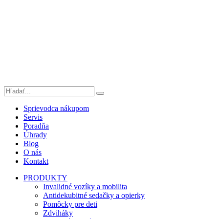
Sprievodca nákupom
Servis
Poradňa
Úhrady
Blog
O nás
Kontakt
PRODUKTY
Invalidné vozíky a mobilita
Antidekubitné sedačky a opierky
Pomôcky pre deti
Zdviháky