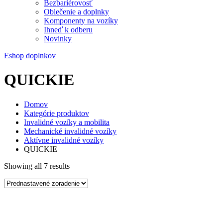
Bezbariérovosť
Oblečenie a doplnky
Komponenty na vozíky
Ihneď k odberu
Novinky
Eshop doplnkov
QUICKIE
Domov
Kategórie produktov
Invalidné vozíky a mobilita
Mechanické invalidné vozíky
Aktívne invalidné vozíky
QUICKIE
Showing all 7 results