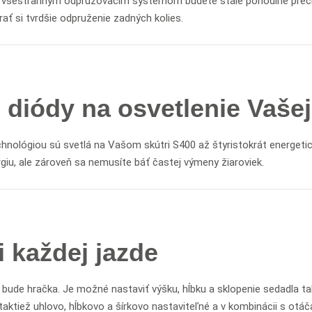
ho všestranným odpružovacím systémom budete stále pohodlne pre
ať si tvrdšie odpruženie zadných kolies.
diódy na osvetlenie Vašej
hnológiou sú svetlá na Vašom skútri S400 až štyristokrát energetic
rgiu, ale zároveň sa nemusíte báť častej výmeny žiaroviek.
 každej jazde
e bude hračka. Je možné nastaviť výšku, hĺbku a sklopenie sedadla 
 taktiež uhlovo, hĺbkovo a šírkovo nastaviteľné a v kombinácii s o