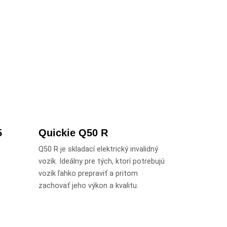
5
Quickie Q50 R
Q50 R je skladací elektrický invalidný
vozík. Ideálny pre tých, ktorí potrebujú
vozík ľahko prepraviť a pritom
zachovať jeho výkon a kvalitu.