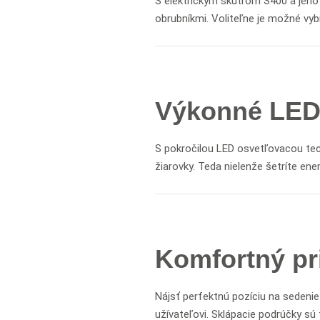
S elektrickým skútrom S400 a je
obrubníkmi. Voliteľne je možné vybr
Výkonné LED 
S pokročilou LED osvetľovacou tec
žiarovky. Teda nielenže šetríte ene
Komfortný pri
Nájsť perfektnú pozíciu na sedeni
užívateľovi. Sklápacie podrúčky sú