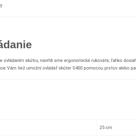
y.
ládanie
ite ovládaním skútru, navrhli sme ergonomické rukoväte, ľahko dosi
ácie Vám tiež umožní ovládať skúter S400 pomocou prstov alebo pa
25 cm