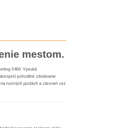
enie mestom.
terling S400. Vysoká
abezpečí pohodlné zdolávanie
ť na nočných jazdách a zároveň cez