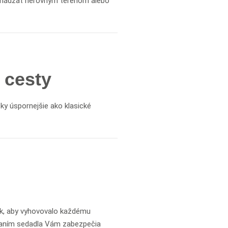
chádzať nerovným terénom alebo
 cesty
ky úspornejšie ako klasické
tak, aby vyhovovalo každému
táčaním sedadla Vám zabezpečia