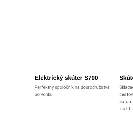
Elektrický skúter S700
Skút
Perfektný spoločník na dobrodružstvá
Skladac
po vonku.
cestov
autom.
zložiť 