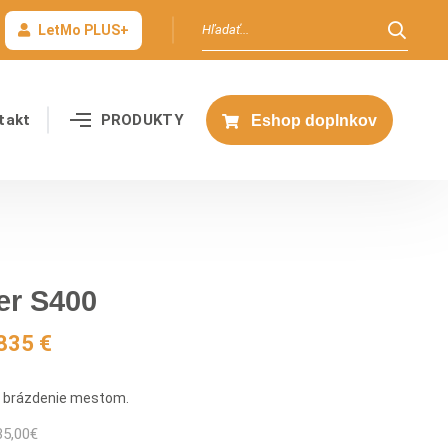
LetMo PLUS+
takt
PRODUKTY
Eshop doplnkov
er S400
835 €
a brázdenie mestom.
35,00
€