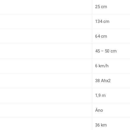
25 cm
134 cm
64 cm
45 – 50 cm
6 km/h
38 Ahx2
1,9 m
Áno
36 km