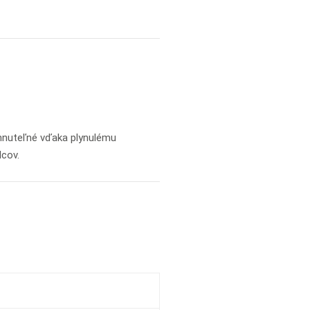
ahnuteľné vďaka plynulému
lcov.