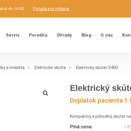
iatok do 14:00)
Ponuka pre výdajne
Servis
Poradňa
Úhrady
Blog
O nás
Kon
íky a mobilita
Elektrické skútre
Elektrický skúter S400
Elektrický skút
Doplatok pacienta 1 
Kompaktný a pohodlný skúter n
Plná cena:
1 8