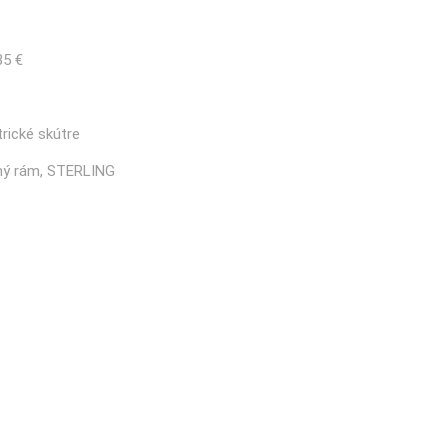
35 €
trické skútre
ný rám
,
STERLING