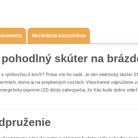
okumenty
Nezáväzná konzultácia
pohodlný skúter na brázd
 rýchlosťou 6 km/h? Práve ste ho našli. Je ním elektrický skúter S
ntrách, doma aj na preplnených cestách. Všestranné odpruženie z
 energeticky úsporné LED diódy zabezpečia, že Vás bude dobre vidie
dpruženie