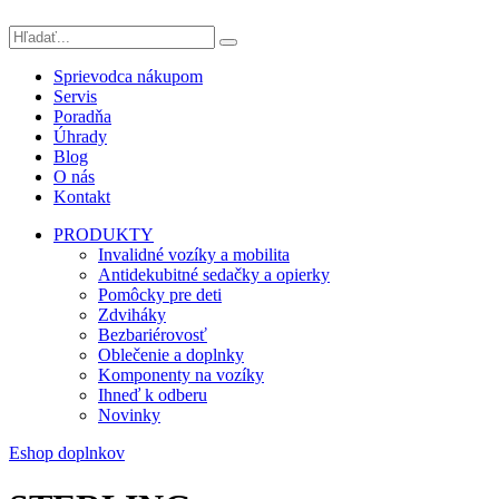
Sprievodca nákupom
Servis
Poradňa
Úhrady
Blog
O nás
Kontakt
PRODUKTY
Invalidné vozíky a mobilita
Antidekubitné sedačky a opierky
Pomôcky pre deti
Zdviháky
Bezbariérovosť
Oblečenie a doplnky
Komponenty na vozíky
Ihneď k odberu
Novinky
Eshop doplnkov