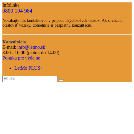
Infolinka
0800 194 984
Telefone
Neváhajte nás kontaktovať v prípade akýchkoľvek otázok. Ak si chcete
číslo
otestovať vozíky, dohodnite si bezplatnú konzultáciu.
Text
Nevahajte
Konzultácia
nás
E-mail:
info@letmo.sk
Odkaz
kontaktovať
8:00 - 16:00 (piatok do 14:00)
na
Ponuka pre výdajne
konzultáciu
LetMo PLUS+