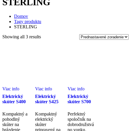
STERLING
Domov
Tagy produktu
STERLING
Showing all 3 results
Viac info
Viac info
Viac info
Elektrický
Elektrický
Elektrický
skúter S400
skúter S425
skúter S700
Kompaktný a
Kompaktný
Perfektný
pohodlný
elektrický
spoločník na
skúter na
skúter
dobrodružstvá
brázdenie
pripravený na
po vonku.