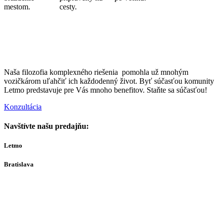
mestom.
cesty.
Naša filozofia komplexného riešenia pomohla už mnohým
vozičkárom uľahčiť ich každodenný život. Byť súčasťou komunity
Letmo predstavuje pre Vás mnoho benefitov. Staňte sa súčasťou!
Konzultácia
Navštívte našu predajňu:
Letmo
Bratislava
Bajkalská 29A
821 01
Bratislava
Ut-Št 10:00–16:00