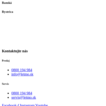
Banská
Bystrica
Medený Hámor 5
974 01
Banská Bystrica
Po-Pia individuálne
(len dohodou)
Kontaktujte nás
Predaj
0800 194 984
info@letmo.sk
Servis
0800 194 984
servis@letmo.sk
Facebook-f
Instagram
Youtube