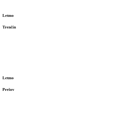
(alebo dohodou)
Letmo
Trenčín
Opatovská 385
911 01
Trenčín
Po-Pia 12:30–16:30
(alebo dohodou)
Letmo
Prešov
Solivarská 28
080 05
Prešov
Po-Pia individuálne
(len dohodou)