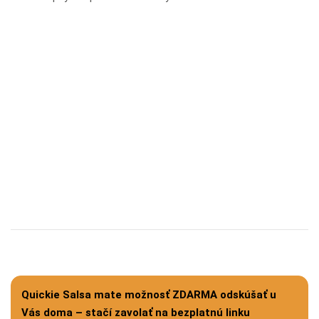
Quickie Salsa mate možnosť ZDARMA odskúšať u
Vás doma – stačí zavolať na bezplatnú linku