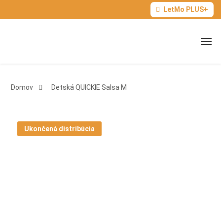
LetMo PLUS+
Domov
Detská QUICKIE Salsa M
Ukončená distribúcia