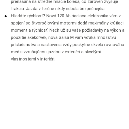
prenášaná na stredné hnacie kolesá, čo zároveň zvyšuje
trakciu. Jazda v teréne nikdy nebola bezpečnejšia.
Hľadáte rýchlosť? Nová 120 Ah riadiaca elektronika vám v
spojení so štvorpólovými motormi dodá maximálny krútiaci
moment a rýchlosť. Nech už sú vaše požiadavky na výkon a
použitie akékoľvek, nová Salsa M vám vďaka množstvu
príslušenstva a nastavenia vždy poskytne skvelú rovnováhu
medzi vzrušujúcou jazdou v exteriéri a skvelými
vlastnosťami v interiéri.