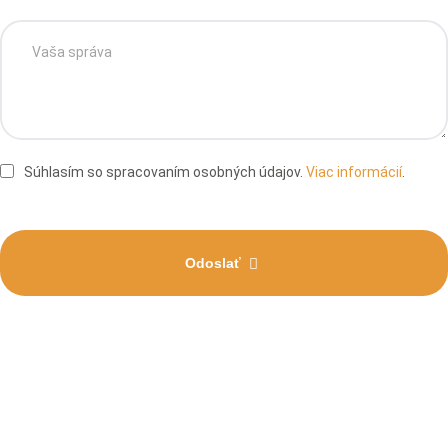
Súhlasím so spracovaním osobných údajov.
Viac informácií
.
Odoslať
Pomáhame ľuďom po celom
Slovensku!
A pomôžeme aj vám. Tvoríme najväčšiu komunitu vozičkárov na