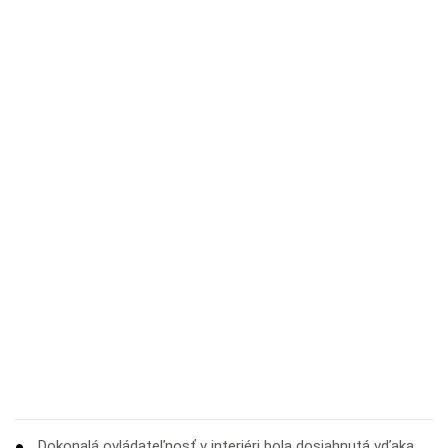
Dokonalá ovládateľnosť v interiéri bola dosiahnutá vďaka