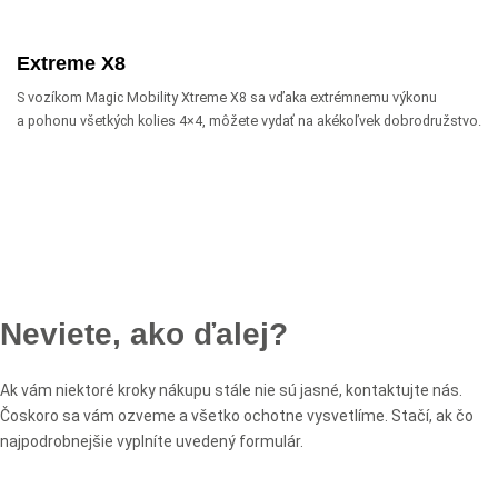
Extreme X8
S vozíkom Magic Mobility Xtreme X8 sa vďaka extrémnemu výkonu
a pohonu všetkých kolies 4×4, môžete vydať na akékoľvek dobrodružstvo.
Neviete, ako ďalej?
Ak vám niektoré kroky nákupu stále nie sú jasné, kontaktujte nás.
Čoskoro sa vám ozveme a všetko ochotne vysvetlíme. Stačí, ak čo
najpodrobnejšie vyplníte uvedený formulár.