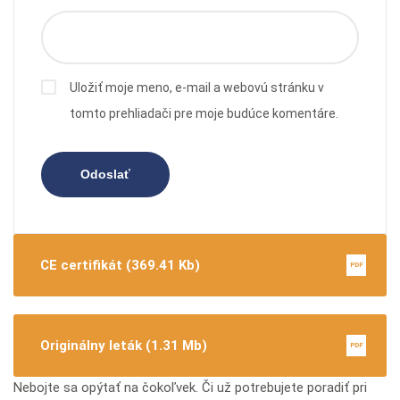
Uložiť moje meno, e-mail a webovú stránku v
tomto prehliadači pre moje budúce komentáre.
CE certifikát (369.41 Kb)
PDF
Originálny leták (1.31 Mb)
PDF
Nebojte sa opýtať na čokoľvek. Či už potrebujete poradiť pri