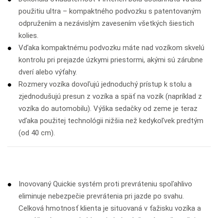
použitiu ultra – kompaktného podvozku s patentovaným
odpružením a nezávislým zavesením všetkých šiestich
kolies.
Vďaka kompaktnému podvozku máte nad vozíkom skvelú
kontrolu pri prejazde úzkymi priestormi, akými sú zárubne
dverí alebo výťahy.
Rozmery vozíka dovoľujú jednoduchý prístup k stolu a
zjednodušujú presun z vozíka a späť na vozík (napríklad z
vozíka do automobilu). Výška sedačky od zeme je teraz
vďaka použitej technológii nižšia než kedykoľvek predtým
(od 40 cm).
Inovovaný Quickie systém proti prevráteniu spoľahlivo
eliminuje nebezpečie prevrátenia pri jazde po svahu.
Celková hmotnosť klienta je situovaná v ťažisku vozíka a