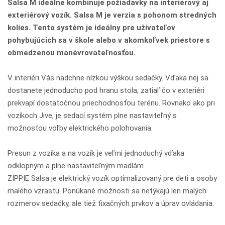
Salsa M ideálne kombinuje požiadavky na interiérový aj
exteriérový vozík. Salsa M je verzia s pohonom stredných
kolies. Tento systém je ideálny pre užívateľov
pohybujúcich sa v škole alebo v akomkoľvek priestore s
obmedzenou manévrovateľnosťou.
V interiéri Vás nadchne nízkou výškou sedačky. Vďaka nej sa
dostanete jednoducho pod hranu stola, zatiaľ čo v exteriéri
prekvapí dostatočnou priechodnosťou terénu. Rovnako ako pri
vozíkoch Jive, je sedací systém plne nastaviteľný s
možnosťou voľby elektrického polohovania.
Presun z vozíka a na vozík je veľmi jednoduchý vďaka
odklopným a plne nastaviteľným madlám.
ZIPPIE Salsa je elektrický vozík optimalizovaný pre deti a osoby
malého vzrastu. Ponúkané možnosti sa netýkajú len malých
rozmerov sedačky, ale tiež fixačných prvkov a úprav ovládania.