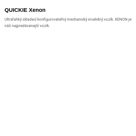
QUICKIE Xenon
Ultraľahký skladací konfigurovateľný mechanický invalidný vozík. XENON je
náš najpredávanejší vozík.