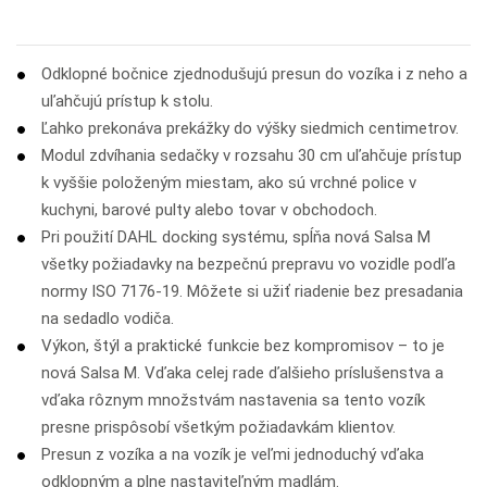
Odklopné bočnice zjednodušujú presun do vozíka i z neho a
uľahčujú prístup k stolu.
Ľahko prekonáva prekážky do výšky siedmich centimetrov.
Modul zdvíhania sedačky v rozsahu 30 cm uľahčuje prístup
k vyššie položeným miestam, ako sú vrchné police v
kuchyni, barové pulty alebo tovar v obchodoch.
Pri použití DAHL docking systému, spĺňa nová Salsa M
všetky požiadavky na bezpečnú prepravu vo vozidle podľa
normy ISO 7176-19. Môžete si užiť riadenie bez presadania
na sedadlo vodiča.
Výkon, štýl a praktické funkcie bez kompromisov – to je
nová Salsa M. Vďaka celej rade ďalšieho príslušenstva a
vďaka rôznym množstvám nastavenia sa tento vozík
presne prispôsobí všetkým požiadavkám klientov.
Presun z vozíka a na vozík je veľmi jednoduchý vďaka
odklopným a plne nastaviteľným madlám.