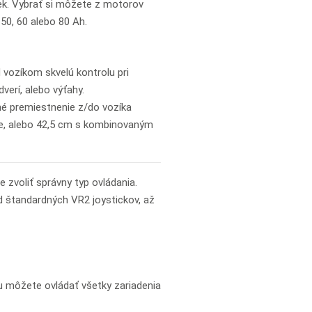
ek. Vybrať si môžete z motorov
50, 60 alebo 80 Ah.
ozíkom skvelú kontrolu pri
verí, alebo výťahy.
é premiestnenie z/do vozíka
re, alebo 42,5 cm s kombinovaným
je zvoliť správny typ ovládania.
d štandardných VR2 joystickov, až
ému môžete ovládať všetky zariadenia