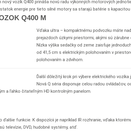
ám nový vozík Q400 prináša novú radu výkonných motorových jednoti
tatok energie pre tieto silné motory sa starajú batérie s kapacitou 
OZOK Q400 M
Vďaka ultra – kompaktnému podvozku máte nad v
prejazdoch úzkymi priestormi, akými sú zárubne d
Nízka výška sedačky od zeme zaisťuje jednoduch
od 41,5 cm s elektrickým polohovaním v priesto
polohovaním a zdvihom.
Ďalší dôležitý krok pri výbere elektrického vozíka 
Nová Q séria disponuje celou radou ovládačov, o
kým a ľahko čitateľným HD kontrolným panelom.
o ďalšie funkcie. K dispozícii je napríklad IR rozhranie, vďaka ktor
sú televízie, DVD, hudobné systémy, atď.