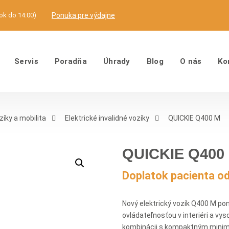
tok do 14:00)
Ponuka pre výdajne
Servis
Poradňa
Úhrady
Blog
O nás
Ko
zíky a mobilita
Elektrické invalidné vozíky
QUICKIE Q400 M
QUICKIE Q400
Doplatok pacienta o
Nový elektrický vozík Q400 M p
ovládateľnosťou v interiéri a vys
kombinácii s kompaktným minim