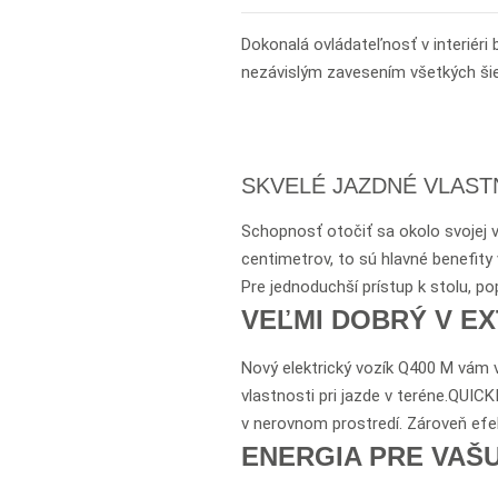
Dokonalá ovládateľnosť v interiér
nezávislým zavesením všetkých šie
SKVELÉ JAZDNÉ VLAST
Schopnosť otočiť sa okolo svojej v
centimetrov, to sú hlavné benefity
Pre jednoduchší prístup k stolu, p
VEĽMI DOBRÝ V EX
Nový elektrický vozík Q400 M vám 
vlastnosti pri jazde v teréne.QUICK
v nerovnom prostredí. Zároveň efekt
ENERGIA PRE VAŠ