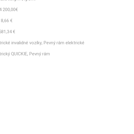
4 200,00
€
18,66 €
581,34 €
trické invalidné vozíky
,
Pevný rám elektrické
trický QUICKIE
,
Pevný rám