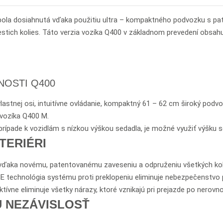
i bola dosiahnutá vďaka použitiu ultra – kompaktného podvozku s 
stich kolies. Táto verzia vozíka Q400 v základnom prevedení obsah
NOSTI Q400
lastnej osi, intuitívne ovládanie, kompaktný 61 – 62 cm široký pod
 vozíka Q400 M.
oprípade k vozidlám s nízkou výškou sedadla, je možné využiť výšku
TERIÉRI
vďaka novému, patentovanému zaveseniu a odpruženiu všetkých koli
IE technológia systému proti preklopeniu eliminuje nebezpečenstvo pr
ívne eliminuje všetky nárazy, ktoré vznikajú pri prejazde po nerovno
U NEZÁVISLOSŤ