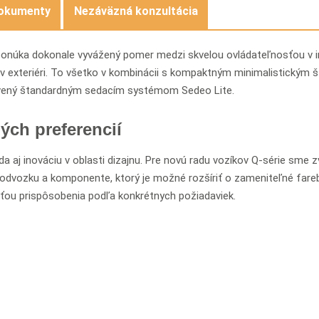
okumenty
Nezáväzná konzultácia
ponúka dokonale vyvážený pomer medzi skvelou ovládateľnosťou v i
 v exteriéri. To všetko v kombinácii s kompaktným minimalistickým š
bavený štandardným sedacím systémom Sedeo Lite.
ých preferencií
da aj inováciu v oblasti dizajnu. Pre novú radu vozíkov Q-série sme zv
 podvozku a komponente, ktorý je možné rozšíriť o zameniteľné fare
ťou prispôsobenia podľa konkrétnych požiadaviek.