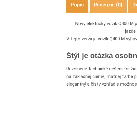
Popis
Recenzie (0)
D
Nový elektrický vozík Q400 M 
jazde
V tejto verzii je vozík Q400 M vy
Štýl je otázka osobn
Revolučné technické riešenie si žia
na základnej čiernej matnej farbe
elegantný a čistý vzhľad s možnos