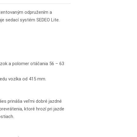
patentovaným odpružením a
uje sedací systém SEDEO Lite.
vozok a polomer otáčania 56 – 63
 sedu vozíka od 415 mm.
es prináša veľmi dobré jazdné
evrátenia, ktoré hrozí pri jazde
stiach.