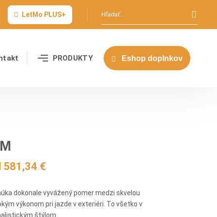
LetMo PLUS+
ntakt
PRODUKTY
Eshop doplnkov
 M
d 581,34 €
onúka dokonale vyvážený pomer medzi skvelou
okým výkonom pri jazde v exteriéri. To všetko v
alistickým štýlom.