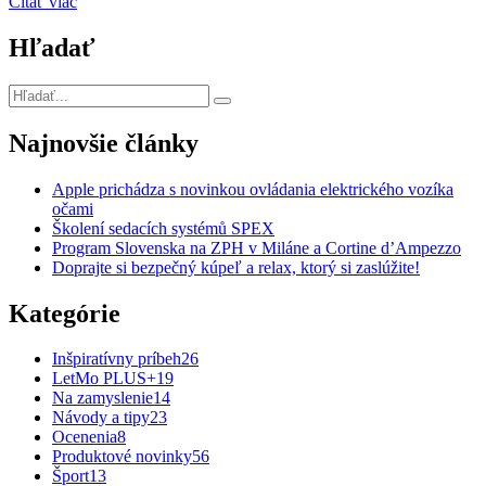
Čítať viac
Hľadať
Najnovšie články
Apple prichádza s novinkou ovládania elektrického vozíka
očami
Školení sedacích systémů SPEX
Program Slovenska na ZPH v Miláne a Cortine d’Ampezzo
Doprajte si bezpečný kúpeľ a relax, ktorý si zaslúžite!
Kategórie
Inšpiratívny príbeh
26
LetMo PLUS+
19
Na zamyslenie
14
Návody a tipy
23
Ocenenia
8
Produktové novinky
56
Šport
13