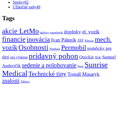
Správy
82
Užitočné rady
49
Tags
akcie LetMo
doplnky
el. vozík
aktívny paraplegik
financie
inovácia
mech.
Ivan Páleník
JAY
Klaxon
Osobnosti
vozík
Permobil
pomôcky pre
Panthera
prídavný pohon
deti
Quickie
Samuel
pre výdajne
RGK
Sunrise
sedenie a polohovanie
Andrejčík
Spex
Medical
Technické tipy
Tomáš Masaryk
znalosti
Zábava