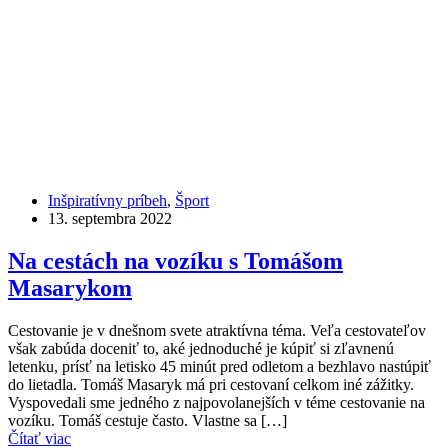
Inšpiratívny príbeh
,
Šport
13. septembra 2022
Na cestách na vozíku s Tomášom
Masarykom
Cestovanie je v dnešnom svete atraktívna téma. Veľa cestovateľov
však zabúda doceniť to, aké jednoduché je kúpiť si zľavnenú
letenku, prísť na letisko 45 minút pred odletom a bezhlavo nastúpiť
do lietadla. Tomáš Masaryk má pri cestovaní celkom iné zážitky.
Vyspovedali sme jedného z najpovolanejších v téme cestovanie na
vozíku. Tomáš cestuje často. Vlastne sa […]
Čítať viac