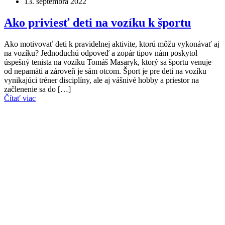
13. septembra 2022
Ako priviesť deti na vozíku k športu
Ako motivovať deti k pravidelnej aktivite, ktorú môžu vykonávať aj
na vozíku? Jednoduchú odpoveď a zopár tipov nám poskytol
úspešný tenista na vozíku Tomáš Masaryk, ktorý sa športu venuje
od nepamäti a zároveň je sám otcom. Šport je pre deti na vozíku
vynikajúci tréner disciplíny, ale aj vášnivé hobby a priestor na
začlenenie sa do […]
Čítať viac