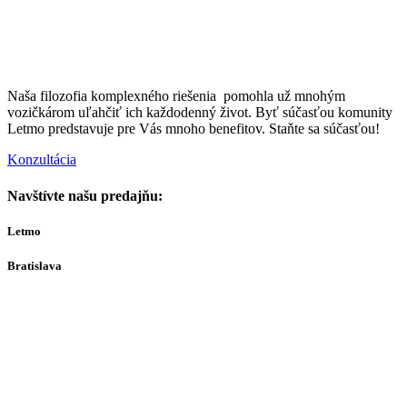
Naša filozofia komplexného riešenia pomohla už mnohým
vozičkárom uľahčiť ich každodenný život. Byť súčasťou komunity
Letmo predstavuje pre Vás mnoho benefitov. Staňte sa súčasťou!
Konzultácia
Navštívte našu predajňu:
Letmo
Bratislava
Bajkalská 29A
821 01
Bratislava
Ut-Št 10:00–16:00
(alebo dohodou)