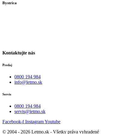
Bystrica
Medený Hámor 5
974 01
Banská Bystrica
Po-Pia individuálne
(len dohodou)
Kontaktujte nás
Predaj
0800 194 984
info@letmo.sk
Servis
0800 194 984
servis@letmo.sk
Facebook-f
Instagram
Youtube
© 2004 - 2026 Letmo.sk - Všetky práva vyhradené