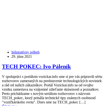
Inšpiratívny príbeh
29. júna 2021
TECH POKEC: Ivo Páleník
V spolupráci s portálom vozickar.info sme si pre vás pripravili sériu
rozhovorov zameraných na predstavenie technologických noviniek
a rád od našich zákazníkov. Portál Vozickar.info sa od svojho
vzniku zameriava na vzájomné zdieľanie skúseností a poznatkov.
Preto prichádzame s novým seriálom rozhovorov s názvom
TECH_pokec, ktorý prináša technické tipy známych osobností
"vozičkárskeho sveta". Dnes sme na TECH_pokec […]