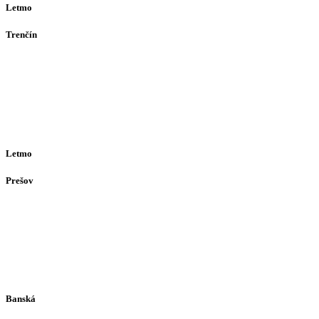
Letmo
Trenčín
Opatovská 385
911 01
Trenčín
Po-Pia 12:30–16:30
(alebo dohodou)
Letmo
Prešov
Solivarská 28
080 05
Prešov
Po-Pia individuálne
(len dohodou)
Banská