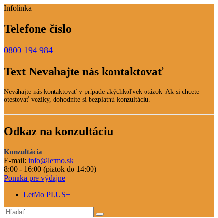
Infolinka
Telefone číslo
0800 194 984
Text Nevahajte nás kontaktovať
Neváhajte nás kontaktovať v prípade akýchkoľvek otázok. Ak si chcete
otestovať vozíky, dohodnite si bezplatnú konzultáciu.
Odkaz na konzultáciu
Konzultácia
E-mail:
info@letmo.sk
8:00 - 16:00 (piatok do 14:00)
Ponuka pre výdajne
LetMo PLUS+