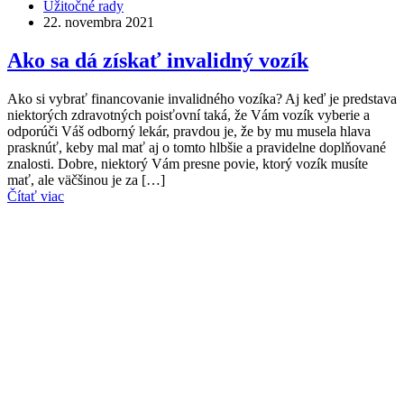
Užitočné rady
22. novembra 2021
Ako sa dá získať invalidný vozík
Ako si vybrať financovanie invalidného vozíka? Aj keď je predstava
niektorých zdravotných poisťovní taká, že Vám vozík vyberie a
odporúči Váš odborný lekár, pravdou je, že by mu musela hlava
prasknúť, keby mal mať aj o tomto hlbšie a pravidelne doplňované
znalosti. Dobre, niektorý Vám presne povie, ktorý vozík musíte
mať, ale väčšinou je za […]
Čítať viac