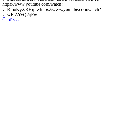
https://www.youtube.com/watch?
v=RmuKyXRHqhwhttps://www.youtube.com/watch?
v=wFrAYvQ2qFw
Čítať viac