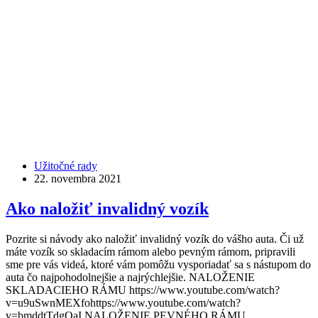
Užitočné rady
22. novembra 2021
Ako naložiť invalidný vozík
Pozrite si návody ako naložiť invalidný vozík do vášho auta. Či už
máte vozík so skladacím rámom alebo pevným rámom, pripravili
sme pre vás videá, ktoré vám pomôžu vysporiadať sa s nástupom do
auta čo najpohodolnejšie a najrýchlejšie. NALOŽENIE
SKLADACIEHO RÁMU https://www.youtube.com/watch?
v=u9uSwnMEXfohttps://www.youtube.com/watch?
v=bmddtTdgQaI NALOŽENIE PEVNÉHO RÁMU