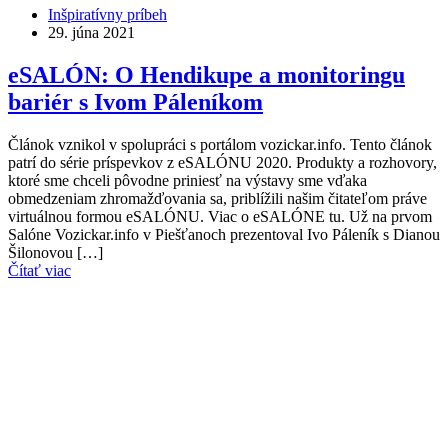
Inšpiratívny príbeh
29. júna 2021
eSALÓN: O Hendikupe a monitoringu
bariér s Ivom Páleníkom
Článok vznikol v spolupráci s portálom vozickar.info. Tento článok
patrí do série príspevkov z eSALÓNU 2020. Produkty a rozhovory,
ktoré sme chceli pôvodne priniesť na výstavy sme vďaka
obmedzeniam zhromažďovania sa, priblížili našim čitateľom práve
virtuálnou formou eSALÓNU. Viac o eSALÓNE tu. Už na prvom
Salóne Vozickar.info v Piešťanoch prezentoval Ivo Páleník s Dianou
Šilonovou […]
Čítať viac