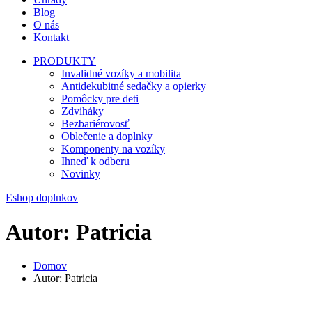
Blog
O nás
Kontakt
PRODUKTY
Invalidné vozíky a mobilita
Antidekubitné sedačky a opierky
Pomôcky pre deti
Zdviháky
Bezbariérovosť
Oblečenie a doplnky
Komponenty na vozíky
Ihneď k odberu
Novinky
Eshop doplnkov
Autor: Patricia
Domov
Autor: Patricia