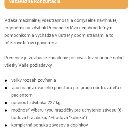
Nezáväzná konzultácia
Vďaka maximálnej všestrannosti a dômyselne navrhnutej
ergonómii sa zdvihák Presence stáva nenahraditeľným
pomocníkom a vychádza v ústrety obom stranám, a to
ošetrovateľovi i pacientovi.
Presence je zdvíhacie zariadenie pre invalidov schopné splniť
všetky Vaše požiadavky.
veľký rozsah zdvíhania
viac manévrovacieho priestoru pre prácu ošetrovateľa s
pacientom
nosnosť zdviháka 227 kg
možnosť výberu typu hrazdičky pre uchytenie závesu (6-
bodová hrazdička, 4–bodová “kolíska”)
kompletná ponuka závesov a doplnkov