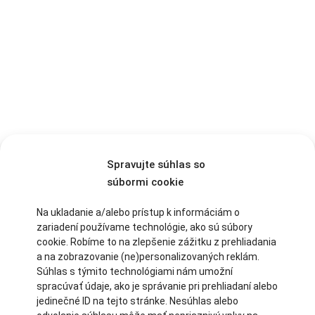
OXFORD PRO Journey
Spravujte súhlas so
Kompaktný, prenosný a skladací zdvihák s najlepšou funkčnosťou vo
súbormi cookie
svojej triede.
Na ukladanie a/alebo prístup k informáciám o
zariadení používame technológie, ako sú súbory
cookie. Robíme to na zlepšenie zážitku z prehliadania
a na zobrazovanie (ne)personalizovaných reklám.
Súhlas s týmito technológiami nám umožní
spracúvať údaje, ako je správanie pri prehliadaní alebo
jedinečné ID na tejto stránke. Nesúhlas alebo