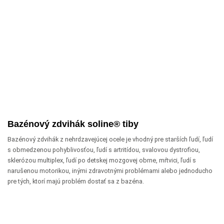
Bazénový zdvihák soline® tiby
Bazénový zdvihák z nehrdzavejúcej ocele je vhodný pre starších ľudí, ľudí
s obmedzenou pohyblivosťou, ľudí s artritídou, svalovou dystrofiou,
sklerózou multiplex, ľudí po detskej mozgovej obrne, mŕtvici, ľudí s
narušenou motorikou, inými zdravotnými problémami alebo jednoducho
pre tých, ktorí majú problém dostať sa z bazéna.