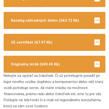
Katalóg náhradných dielov (563.72 Kb)
PDF
CE certifikát (67.97 Kb)
PDF
Originálny leták (609.45 Kb)
PDF
Nebojte sa opýtať na čokoľvek. Či už potrebujete poradiť pri
kúpe nového vozíka, doplnkov a komponentov alebo váš starý
vozík potrebuje servis. Ak máte otázku na možnosti
financovania, právnu radu alebo čokoľvek iné, sme tu pre vás.
Počkajte na telefonát či e-mail od regionálneho konzultanta,
ktorý sa vám ozve čoskoro.