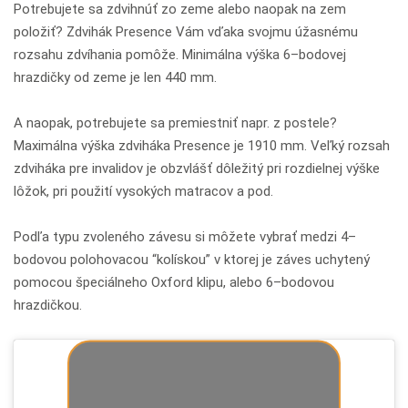
Potrebujete sa zdvihnúť zo zeme alebo naopak na zem
položiť? Zdvihák Presence Vám vďaka svojmu úžasnému
rozsahu zdvíhania pomôže. Minimálna výška 6–bodovej
hrazdičky od zeme je len 440 mm.
A naopak, potrebujete sa premiestniť napr. z postele?
Maximálna výška zdviháka Presence je 1910 mm. Veľký rozsah
zdviháka pre invalidov je obzvlášť dôležitý pri rozdielnej výške
lôžok, pri použití vysokých matracov a pod.
Podľa typu zvoleného závesu si môžete vybrať medzi 4–
bodovou polohovacou “kolískou” v ktorej je záves uchytený
pomocou špeciálneho Oxford klipu, alebo 6–bodovou
hrazdičkou.