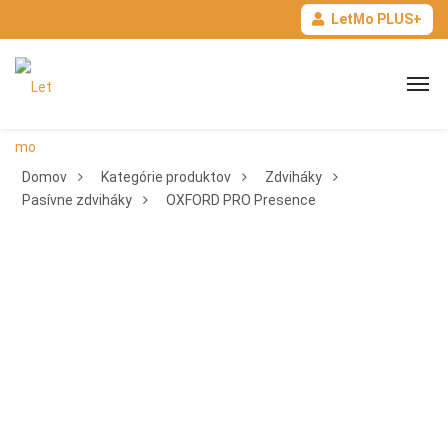
LetMo PLUS+
Domov
Kategórie produktov
Zdviháky
Pasívne zdviháky
OXFORD PRO Presence