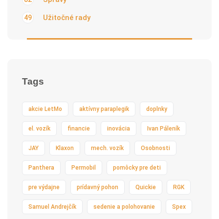
Užitočné rady
49
Tags
akcie LetMo
aktívny paraplegik
doplnky
el. vozík
financie
inovácia
Ivan Páleník
JAY
Klaxon
mech. vozík
Osobnosti
Panthera
Permobil
pomôcky pre deti
pre výdajne
prídavný pohon
Quickie
RGK
Samuel Andrejčík
sedenie a polohovanie
Spex