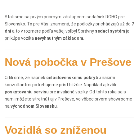
Stali sme sa prvým priamym zástupcom sedačiek ROHO
pre
Slovensko. To pre Vás znamená, že podložky prichádzajú už do
7
dní
a to v rozmere podľa vašej voľby! Správny
sedací systém
je
pri kúpe vozíka
nevyhnutným základom
.
Nová pobočka v Prešove
Cítili sme, že napriek
celoslovenskému pokrytiu
našimi
konzultantmi potrebujeme prísť bližšie. Napríklad aj kvôli
poskytovaniu servisu
pre invalidné vozíky. Od tohto roka sa s
nami môžete stretnúť aj v Prešove, vo vôbec prvom showroome
na
východnom Slovensku
.
Vozidlá so zníženou