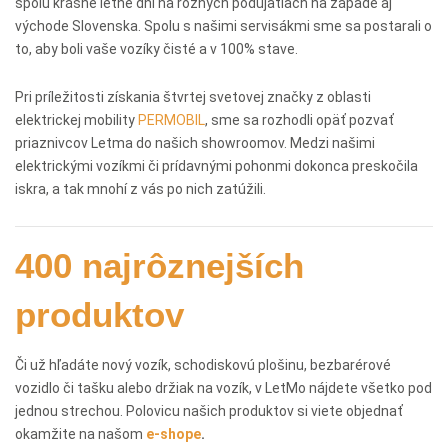
spolu krásne letné dni na rôznych podujatiach na západe aj
východe Slovenska. Spolu s našimi servisákmi sme sa postarali o
to, aby boli vaše vozíky čisté a v 100% stave.
Pri príležitosti získania štvrtej svetovej značky z oblasti
elektrickej mobility
PERMOBIL
, sme sa rozhodli opäť pozvať
priaznivcov Letma do našich showroomov. Medzi našimi
elektrickými vozíkmi či prídavnými pohonmi dokonca preskočila
iskra, a tak mnohí z vás po nich zatúžili.
400 najrôznejších
produktov
Či už hľadáte nový vozík, schodiskovú plošinu, bezbarérové
vozidlo či tašku alebo držiak na vozík, v LetMo nájdete všetko pod
jednou strechou. Polovicu našich produktov si viete objednať
okamžite na našom
e-shope
.