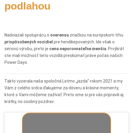
podlahou
Nadviazali spoluprácu s
overenou
značkou na európskom trhu
prispôsobených
vozidiel
pre hendikepovaných. Ide však o
sériovú výrobu, preto je
cena
neporovnateľne menšia
. Prvýkrát
ste mali možnosť tieto vozidlá preskúmať práve počas našich
Power Days.
Takto vyzerala naša spoločná Letmo „jazda” rokom 2021 a my
Vám z celého srdca ďakujeme za dôveru a krásne momenty,
ktoré s Vami môžeme zažívať. Preto sme si pre vás pripravili aj
krátky, no osobný pozdrav: