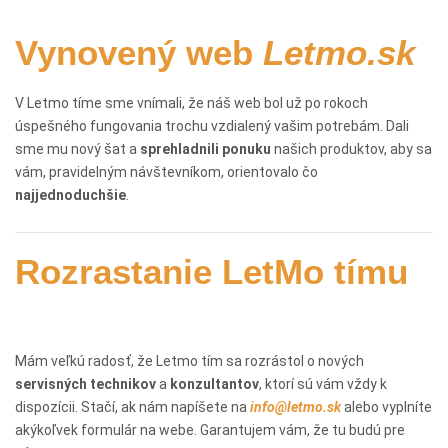
Vynovený web
Letmo.sk
V Letmo tíme sme vnímali, že náš web bol už po rokoch
úspešného fungovania trochu vzdialený vašim potrebám. Dali
sme mu nový šat a
sprehladnili ponuku
našich produktov, aby sa
vám, pravidelným návštevníkom, orientovalo čo
najjednoduchšie
.
Rozrastanie LetMo tímu
Mám veľkú radosť, že Letmo tím sa rozrástol o nových
servisných
technikov
a
konzultantov
, ktorí sú vám vždy k
dispozícii. Stačí, ak nám napíšete na
info@letmo.sk
alebo vyplníte
akýkoľvek formulár na webe. Garantujem vám, že tu budú pre