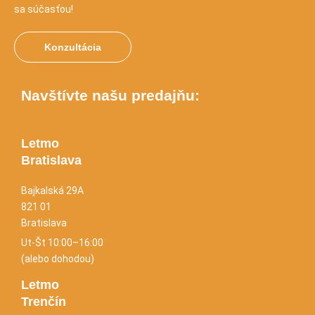
sa súčasťou!
Konzultácia
Navštívte našu predajňu:
Letmo
Bratislava
Bajkalská 29A
821 01
Bratislava
Ut-Št 10:00–16:00
(alebo dohodou)
Letmo
Trenčín