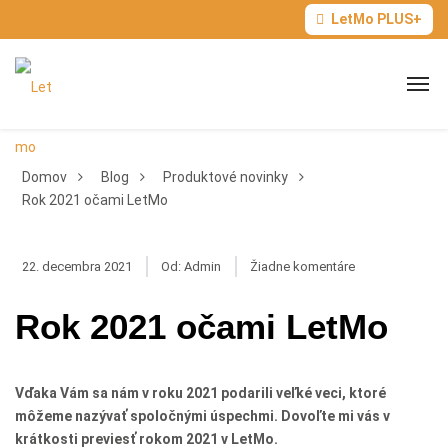
LetMo PLUS+
Domov
Blog
Produktové novinky
Rok 2021 očami LetMo
Produktové novinky
,
Správy
22. decembra 2021
Od:
Admin
Žiadne komentáre
Rok 2021 očami LetMo
Vďaka Vám sa nám v roku 2021 podarili veľké veci, ktoré
môžeme nazývať spoločnými úspechmi. Dovoľte mi vás v
krátkosti previesť rokom 2021 v LetMo.