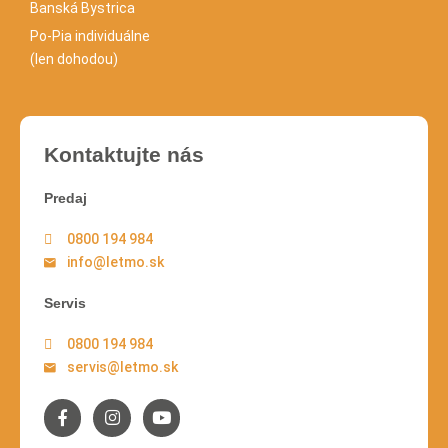
Banská Bystrica
Po-Pia individuálne
(len dohodou)
Kontaktujte nás
Predaj
0800 194 984
info@letmo.sk
Servis
0800 194 984
servis@letmo.sk