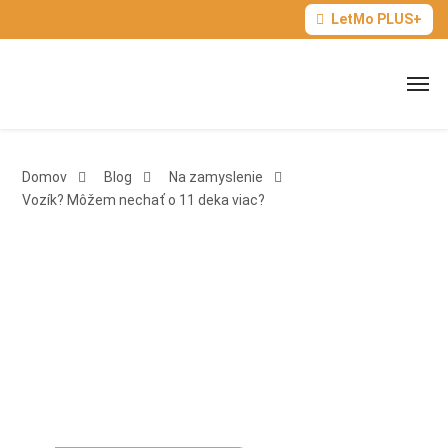
LetMo PLUS+
Domov
Blog
Na zamyslenie
Vozík? Môžem nechať o 11 deka viac?