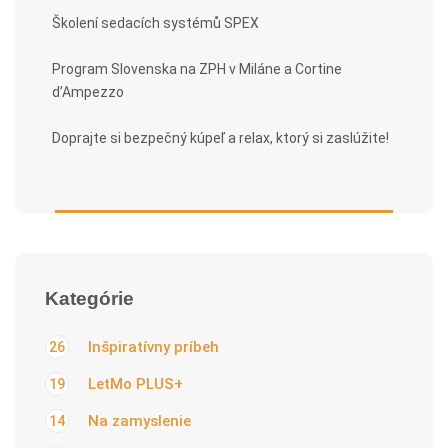
Školení sedacích systémů SPEX
Program Slovenska na ZPH v Miláne a Cortine
d’Ampezzo
Doprajte si bezpečný kúpeľ a relax, ktorý si zaslúžite!
Kategórie
Inšpiratívny príbeh
26
LetMo PLUS+
19
Na zamyslenie
14