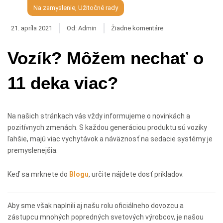
Na zamyslenie
,
Užitočné rady
21. apríla 2021
Od:
Admin
Žiadne komentáre
Vozík? Môžem nechať o
11 deka viac?
Na našich stránkach vás vždy informujeme o novinkách a
pozitívnych zmenách. S každou generáciou produktu sú vozíky
ľahšie, majú viac vychytávok a náväznosť na sedacie systémy je
premyslenejšia.
Keď sa mrknete do
Blogu
, určite nájdete dosť príkladov.
Aby sme však naplnili aj našu rolu oficiálneho dovozcu a
zástupcu mnohých popredných svetových výrobcov, je našou