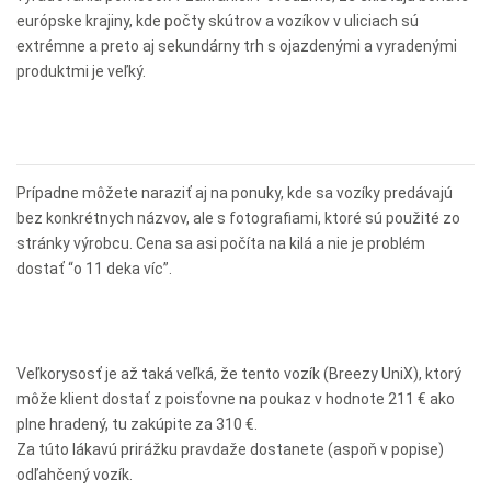
európske krajiny, kde počty skútrov a vozíkov v uliciach sú
extrémne a preto aj sekundárny trh s ojazdenými a vyradenými
produktmi je veľký.
Prípadne môžete naraziť aj na ponuky, kde sa vozíky predávajú
bez konkrétnych názvov, ale s fotografiami, ktoré sú použité zo
stránky výrobcu. Cena sa asi počíta na kilá a nie je problém
dostať “o 11 deka víc”.
Veľkorysosť je až taká veľká, že tento vozík (Breezy UniX), ktorý
môže klient dostať z poisťovne na poukaz v hodnote 211 € ako
plne hradený, tu zakúpite za 310 €.
Za túto lákavú prirážku pravdaže dostanete (aspoň v popise)
odľahčený vozík.