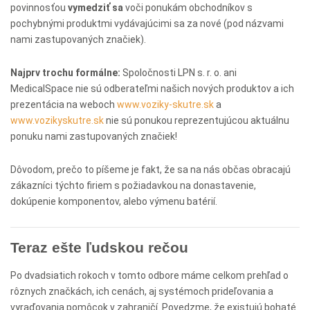
povinnosťou
vymedziť sa
voči ponukám obchodníkov s
pochybnými produktmi vydávajúcimi sa za nové (pod názvami
nami zastupovaných značiek).
Najprv trochu formálne:
Spoločnosti LPN s. r. o. ani
MedicalSpace nie sú odberateľmi našich nových produktov a ich
prezentácia na weboch
www.voziky-skutre.sk
a
www.vozikyskutre.sk
nie sú ponukou reprezentujúcou aktuálnu
ponuku nami zastupovaných značiek!
Dôvodom, prečo to píšeme je fakt, že sa na nás občas obracajú
zákazníci týchto firiem s požiadavkou na donastavenie,
dokúpenie komponentov, alebo výmenu batérií.
Teraz ešte ľudskou rečou
Po dvadsiatich rokoch v tomto odbore máme celkom prehľad o
rôznych značkách, ich cenách, aj systémoch prideľovania a
vyraďovania pomôcok v zahraničí. Povedzme, že existujú bohaté