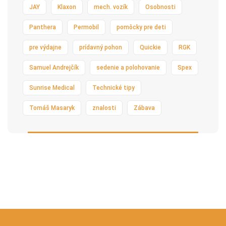
JAY
Klaxon
mech. vozík
Osobnosti
Panthera
Permobil
pomôcky pre deti
pre výdajne
prídavný pohon
Quickie
RGK
Samuel Andrejčík
sedenie a polohovanie
Spex
Sunrise Medical
Technické tipy
Tomáš Masaryk
znalosti
Zábava