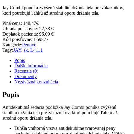
Jay Combi ponúka zvýšenú stabilitu držania tela pre zákazníkov,
ktorí potrebujú ľahkú až strednú oporu držania tela.
Plná cena:
148,47
€
Úhrada poisťovne:
52,38 €
Doplatok pacienta:
96,09 €
Kód poisťovne:
L69877
Kategórie:
Penové
Tagy:
JAY
,
sk. L4.1.1
Popis
Ďalšie informácie
Recenzie (0)
Dokumenty
Nezáväzná konzultácia
Popis
Antidekubitná sedacia podložka Jay Combi ponúka zvýšenú
stabilitu držania tela pre zákazníkov, ktorí potrebujú ľahkú až
strednú oporu držania tela.
Tuhšia vnútorná vrstva antidekubitne tvarovanej peny
poskytuje stabilnú oporu pre zlepšenie držania tela. Mäkká