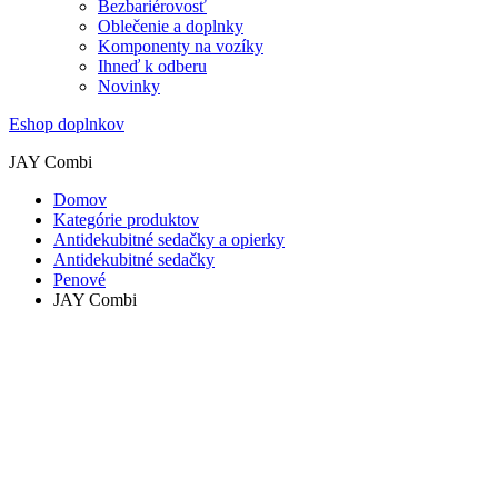
Bezbariérovosť
Oblečenie a doplnky
Komponenty na vozíky
Ihneď k odberu
Novinky
Eshop doplnkov
JAY Combi
Domov
Kategórie produktov
Antidekubitné sedačky a opierky
Antidekubitné sedačky
Penové
JAY Combi