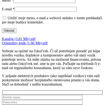
Meno
*
E-mail
*
Uložiť moje meno, e-mail a webovú stránku v tomto prehliadači
pre moje budúce komentáre.
Katalóg (3.81 Mb)
pdf
Originálny leták (1.86 Mb)
pdf
Nebojte sa opýtať na čokoľvek. Či už potrebujete poradiť pri kúpe
nového vozíka, doplnkov a komponentov alebo váš starý vozík
potrebuje servis. Ak máte otázku na možnosti financovania, právnu
radu alebo čokoľvek iné, sme tu pre vás. Počkajte na telefonát či e-
mail od regionálneho konzultanta, ktorý sa vám ozve čoskoro.
V prípade niektorých produktov (ako napríklad vozíkov) vám radi
poskytneme možnosť bezplatného otestovania priamo u vás doma.
Stačí sa dohodnúť s naším konzultantom.