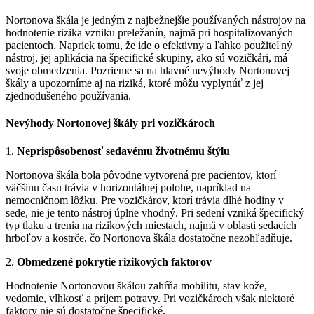
Nortonova škála je jedným z najbežnejšie používaných nástrojov na
hodnotenie rizika vzniku preležanín, najmä pri hospitalizovaných
pacientoch. Napriek tomu, že ide o efektívny a ľahko použiteľný
nástroj, jej aplikácia na špecifické skupiny, ako sú vozičkári, má
svoje obmedzenia. Pozrieme sa na hlavné nevýhody Nortonovej
škály a upozorníme aj na riziká, ktoré môžu vyplynúť z jej
zjednodušeného používania.
Nevýhody Nortonovej škály pri vozičkároch
1.
Neprispôsobenosť sedavému životnému štýlu
Nortonova škála bola pôvodne vytvorená pre pacientov, ktorí
väčšinu času trávia v horizontálnej polohe, napríklad na
nemocničnom lôžku. Pre vozičkárov, ktorí trávia dlhé hodiny v
sede, nie je tento nástroj úplne vhodný. Pri sedení vzniká špecifický
typ tlaku a trenia na rizikových miestach, najmä v oblasti sedacích
hrboľov a kostrče, čo Nortonova škála dostatočne nezohľadňuje.
2.
Obmedzené pokrytie rizikových faktorov
Hodnotenie Nortonovou škálou zahŕňa mobilitu, stav kože,
vedomie, vlhkosť a príjem potravy. Pri vozičkároch však niektoré
faktory nie sú dostatočne špecifické.