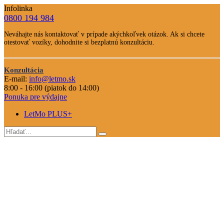
Infolinka
0800 194 984
Telefone
Neváhajte nás kontaktovať v prípade akýchkoľvek otázok. Ak si chcete
číslo
otestovať vozíky, dohodnite si bezplatnú konzultáciu.
Text
Nevahajte
Konzultácia
nás
E-mail:
info@letmo.sk
Odkaz
kontaktovať
8:00 - 16:00 (piatok do 14:00)
na
Ponuka pre výdajne
konzultáciu
LetMo PLUS+