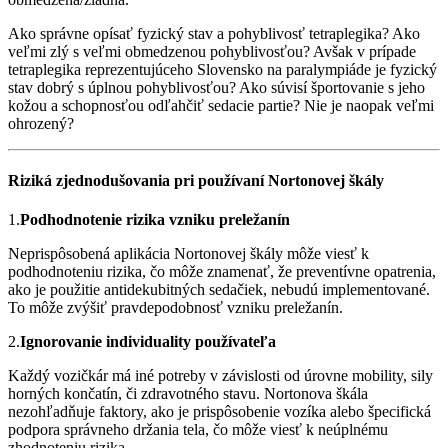
Ako správne opísať fyzický stav a pohyblivosť tetraplegika? Ako
veľmi zlý s veľmi obmedzenou pohyblivosťou? Avšak v prípade
tetraplegika reprezentujúceho Slovensko na paralympiáde je fyzický
stav dobrý s úplnou pohyblivosťou? Ako súvisí športovanie s jeho
kožou a schopnosťou odľahčiť sedacie partie? Nie je naopak veľmi
ohrozený?
Riziká zjednodušovania pri používaní Nortonovej škály
1.
Podhodnotenie rizika vzniku preležanín
Neprispôsobená aplikácia Nortonovej škály môže viesť k
podhodnoteniu rizika, čo môže znamenať, že preventívne opatrenia,
ako je použitie antidekubitných sedačiek, nebudú implementované.
To môže zvýšiť pravdepodobnosť vzniku preležanín.
2.
Ignorovanie individuality používateľa
Každý vozičkár má iné potreby v závislosti od úrovne mobility, sily
horných končatín, či zdravotného stavu. Nortonova škála
nezohľadňuje faktory, ako je prispôsobenie vozíka alebo špecifická
podpora správneho držania tela, čo môže viesť k neúplnému
zhodnoteniu rizika.