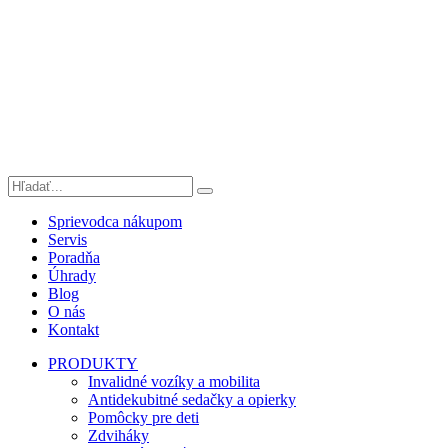
Sprievodca nákupom
Servis
Poradňa
Úhrady
Blog
O nás
Kontakt
PRODUKTY
Invalidné vozíky a mobilita
Antidekubitné sedačky a opierky
Pomôcky pre deti
Zdviháky