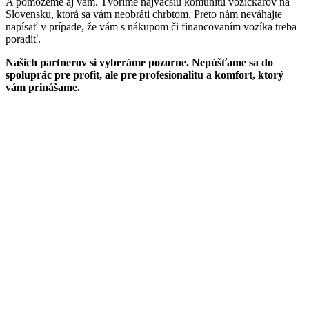
A pomôžeme aj vám. Tvoríme najväčšiu komunitu vozičkárov na
Slovensku, ktorá sa vám neobráti chrbtom. Preto nám neváhajte
napísať v prípade, že vám s nákupom či financovaním vozíka treba
poradiť.
Našich partnerov si vyberáme pozorne. Nepúšťame sa do
spoluprác pre profit, ale pre profesionalitu a komfort, ktorý
vám prinášame.