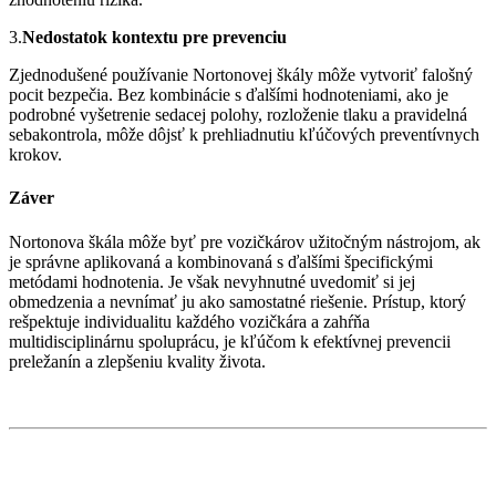
3.
Nedostatok kontextu pre prevenciu
Zjednodušené používanie Nortonovej škály môže vytvoriť falošný
pocit bezpečia. Bez kombinácie s ďalšími hodnoteniami, ako je
podrobné vyšetrenie sedacej polohy, rozloženie tlaku a pravidelná
sebakontrola, môže dôjsť k prehliadnutiu kľúčových preventívnych
krokov.
Záver
Nortonova škála môže byť pre vozičkárov užitočným nástrojom, ak
je správne aplikovaná a kombinovaná s ďalšími špecifickými
metódami hodnotenia. Je však nevyhnutné uvedomiť si jej
obmedzenia a nevnímať ju ako samostatné riešenie. Prístup, ktorý
rešpektuje individualitu každého vozičkára a zahŕňa
multidisciplinárnu spoluprácu, je kľúčom k efektívnej prevencii
preležanín a zlepšeniu kvality života.