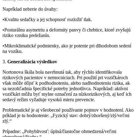
Napríklad neberie do úvahy:
•Kvalitu sedačky a jej schopnosť rozložiť tlak.
•Posturálnu asymetriu a deformity panvy či chrbtice, ktoré zvyšujú
riziko vzniku preležanín.
•Mikroklimatické podmienky, ako je potenie pri dlhodobom sedení
na vozíku.
3.
Generalizácia výsledkov
Nortonova škála bola navrhnutá tak, aby rýchlo identifikovala
rizikových pacientov v nemocniciach. Pri použití pri vozičkároch
však môže dôjsť k podhodnoteniu, alebo nadhodnoteniu rizika, ak
sa nezohľadnia špecifické potreby jednotlivca. Napríklad: aktívni
vozičkári môžu byť mylne označení za nízkorizikových, aj keď ich
sedavý režim vyžaduje vysokú mieru prevencie.
Problematické je aj všeobecné používanie pojmov v hodnotení. Ako
príklad je tu hodnotenie: „Fyzický stav: dobrý/zhoršený/zlý/veľmi
zlý.“
Prípadne: „Pohyblivosť: úplná/čiastočne obmedzená/veľmi
obmedzená/žiadna.“