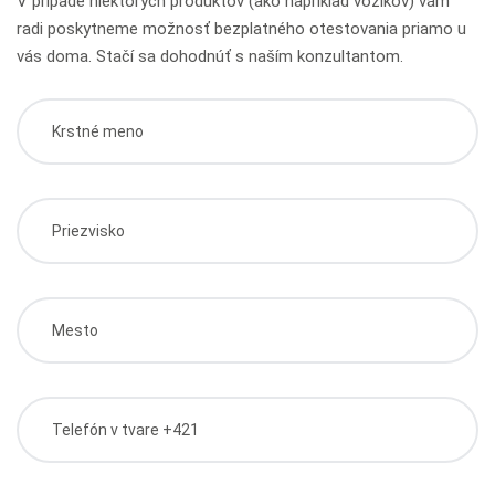
V prípade niektorých produktov (ako napríklad vozíkov) vám
radi poskytneme možnosť bezplatného otestovania priamo u
vás doma. Stačí sa dohodnúť s naším konzultantom.