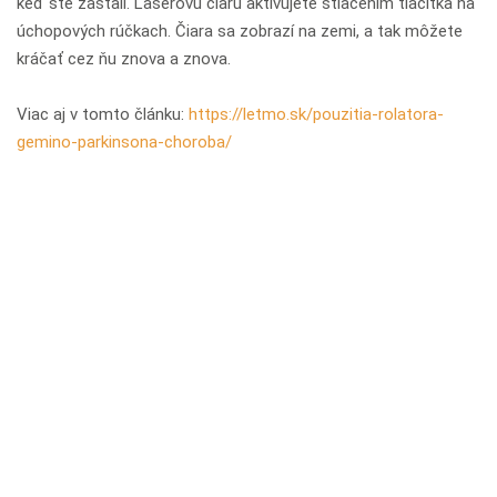
keď ste zastali. Laserovú čiaru aktivujete stlačením tlačítka na
úchopových rúčkach. Čiara sa zobrazí na zemi, a tak môžete
kráčať cez ňu znova a znova.
Viac aj v tomto článku:
https://letmo.sk/pouzitia-rolatora-
gemino-parkinsona-choroba/