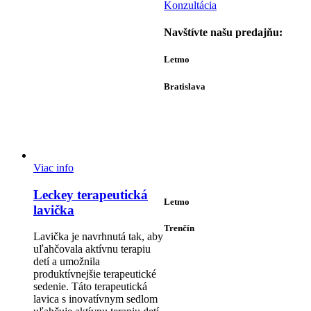
Konzultácia
Navštívte našu predajňu:
Letmo
Bratislava
Bajkalská 29A
821 01
Bratislava
Ut-Št 10:00–16:00
Viac info
(alebo dohodou)
Leckey terapeutická
Letmo
lavička
Trenčín
Lavička je navrhnutá tak, aby
uľahčovala aktívnu terapiu
Opatovská 385
detí a umožnila
911 01
produktívnejšie terapeutické
Trenčín
sedenie. Táto terapeutická
lavica s inovatívnym sedlom
Po-Pia 12:30–16:30