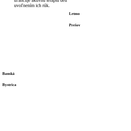
uľahčuje aktívnu terapiu detí
(alebo dohodou)
uvoľnením ich rúk.
Letmo
Prešov
Solivarská 28
080 05
Prešov
Po-Pia individuálne
(len dohodou)
Banská
Bystrica
Medený Hámor 5
974 01
Banská Bystrica
Po-Pia individuálne
(len dohodou)