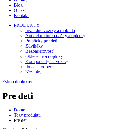
Blog
O nás
Kontakt
PRODUKTY
Invalidné vozíky a mobilita
Antidekubitné sedačky a opierky
Pomôcky pre deti
Zdviháky
Bezbariérovosť
Oblečenie a doplnky
Komponenty na vozíky
Ihneď k odberu
Novinky
Eshop doplnkov
Pre deti
Domov
Tagy produktu
Pre deti