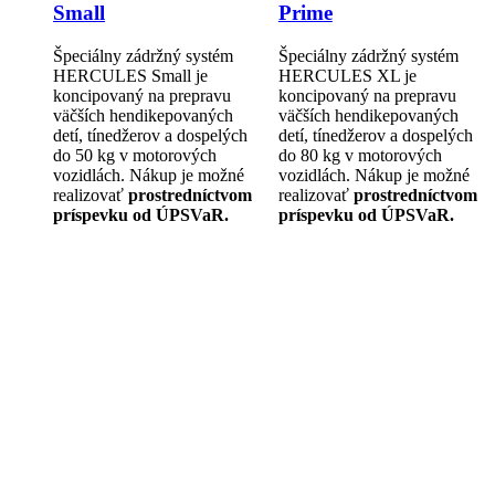
Small
Prime
Špeciálny zádržný systém
Špeciálny zádržný systém
HERCULES Small je
HERCULES XL je
koncipovaný na prepravu
koncipovaný na prepravu
väčších hendikepovaných
väčších hendikepovaných
detí, tínedžerov a dospelých
detí, tínedžerov a dospelých
do 50 kg v motorových
do 80 kg v motorových
vozidlách. Nákup je možné
vozidlách. Nákup je možné
realizovať
prostredníctvom
realizovať
prostredníctvom
príspevku od ÚPSVaR.
príspevku od ÚPSVaR.