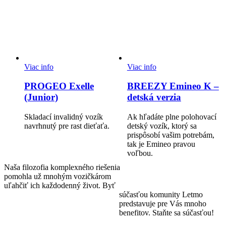
Viac info
Viac info
PROGEO Exelle
BREEZY Emineo K –
(Junior)
detská verzia
Skladací invalidný vozík
Ak hľadáte plne polohovací
navrhnutý pre rast dieťaťa.
detský vozík, ktorý sa
prispôsobí vašim potrebám,
tak je Emineo pravou
voľbou.
Naša filozofia komplexného riešenia
pomohla už mnohým vozičkárom
uľahčiť ich každodenný život. Byť
súčasťou komunity Letmo
predstavuje pre Vás mnoho
benefitov. Staňte sa súčasťou!