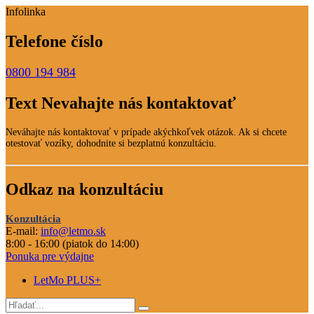
Infolinka
Telefone číslo
0800 194 984
Text Nevahajte nás kontaktovať
Neváhajte nás kontaktovať v prípade akýchkoľvek otázok. Ak si chcete
otestovať vozíky, dohodnite si bezplatnú konzultáciu.
Odkaz na konzultáciu
Konzultácia
E-mail:
info@letmo.sk
8:00 - 16:00 (piatok do 14:00)
Ponuka pre výdajne
LetMo PLUS+