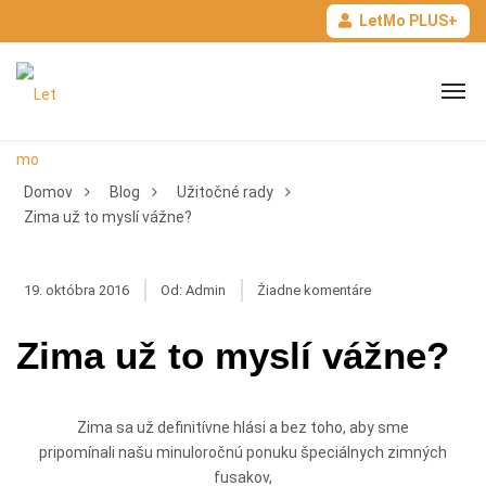
LetMo PLUS+
Domov
Blog
Užitočné rady
Zima už to myslí vážne?
Užitočné rady
19. októbra 2016
Od:
Admin
Žiadne komentáre
Zima už to myslí vážne?
Zima sa už definitívne hlási a bez toho, aby sme
pripomínali našu minuloročnú ponuku špeciálnych zimných
fusakov,