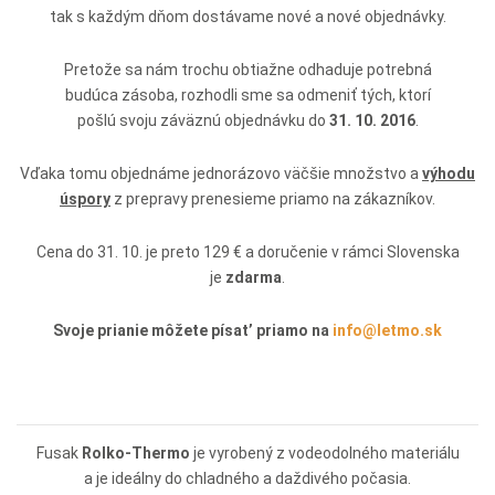
tak s každým dňom dostávame nové a nové objednávky.
Pretože sa nám trochu obtiažne odhaduje potrebná
budúca zásoba, rozhodli sme sa odmeniť tých, ktorí
pošlú svoju záväznú objednávku do
31. 10. 2016
.
Vďaka tomu objednáme jednorázovo väčšie množstvo a
výhodu
úspory
z prepravy prenesieme priamo na zákazníkov.
Cena do 31. 10. je preto 129 € a doručenie v rámci Slovenska
je
zdarma
.
Svoje prianie môžete písat’ priamo na
info@letmo.sk
Fusak
Rolko-Thermo
je vyrobený z vodeodolného materiálu
a je ideálny do chladného a daždivého počasia.