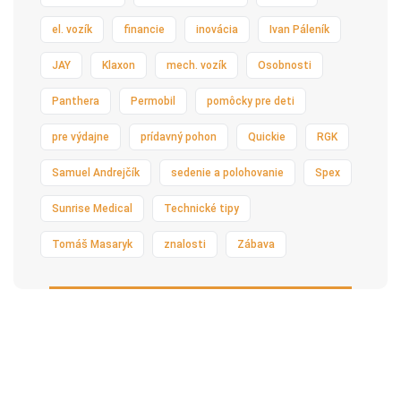
el. vozík
financie
inovácia
Ivan Páleník
JAY
Klaxon
mech. vozík
Osobnosti
Panthera
Permobil
pomôcky pre deti
pre výdajne
prídavný pohon
Quickie
RGK
Samuel Andrejčík
sedenie a polohovanie
Spex
Sunrise Medical
Technické tipy
Tomáš Masaryk
znalosti
Zábava