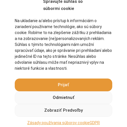
Spravujte súhlas so
súbormi cookie
Na ukladanie a/alebo prístup k informáciám o
zariadení používame technológie, ako sú súbory
cookie. Robíme to na zlepšenie zážitku z prehliadania
a na zobrazovanie (ne)personalizovaných reklám.
Súhlas s týmito technológiami nám umožní
spracúvať údaje, ako je správanie pri prehliadaní alebo
jedinečné ID na tejto stránke. Nesúhlas alebo
odvolanie súhlasu môže mať nepriaznivý vplyv na
niektoré funkcie a vlastnosti.
Prijať
Odmietnuť
Zobraziť Predvoľby
Uložiť moje meno, e-mail a webovú stránku v tomto
prehliadači pre moje budúce komentáre.
Zásady používania súborov cookie
GDPR