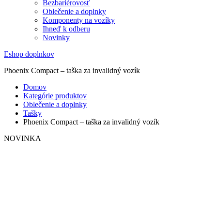
Bezbariérovosť
Oblečenie a doplnky
Komponenty na vozíky
Ihneď k odberu
Novinky
Eshop doplnkov
Phoenix Compact – taška za invalidný vozík
Domov
Kategórie produktov
Oblečenie a doplnky
Tašky
Phoenix Compact – taška za invalidný vozík
NOVINKA