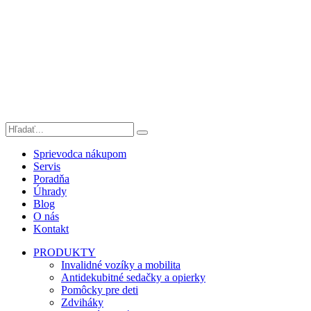
Sprievodca nákupom
Servis
Poradňa
Úhrady
Blog
O nás
Kontakt
PRODUKTY
Invalidné vozíky a mobilita
Antidekubitné sedačky a opierky
Pomôcky pre deti
Zdviháky