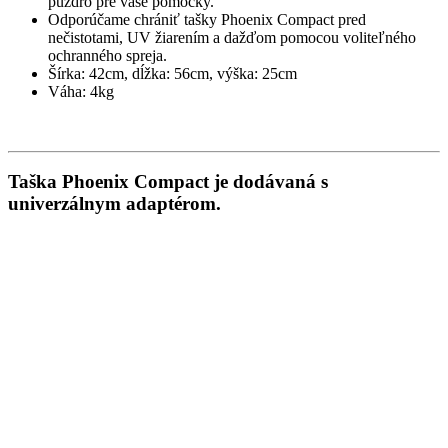
puzdro pre vaše pomôcky.
Odporúčame chrániť tašky Phoenix Compact pred
nečistotami, UV žiarením a dažďom pomocou voliteľného
ochranného spreja.
Šírka: 42cm, dĺžka: 56cm, výška: 25cm
Váha: 4kg
Taška Phoenix Compact je dodávaná s
univerzálnym adaptérom.