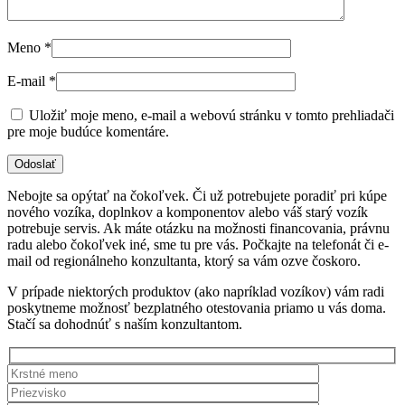
Meno
*
E-mail
*
Uložiť moje meno, e-mail a webovú stránku v tomto prehliadači
pre moje budúce komentáre.
Nebojte sa opýtať na čokoľvek. Či už potrebujete poradiť pri kúpe
nového vozíka, doplnkov a komponentov alebo váš starý vozík
potrebuje servis. Ak máte otázku na možnosti financovania, právnu
radu alebo čokoľvek iné, sme tu pre vás. Počkajte na telefonát či e-
mail od regionálneho konzultanta, ktorý sa vám ozve čoskoro.
V prípade niektorých produktov (ako napríklad vozíkov) vám radi
poskytneme možnosť bezplatného otestovania priamo u vás doma.
Stačí sa dohodnúť s naším konzultantom.