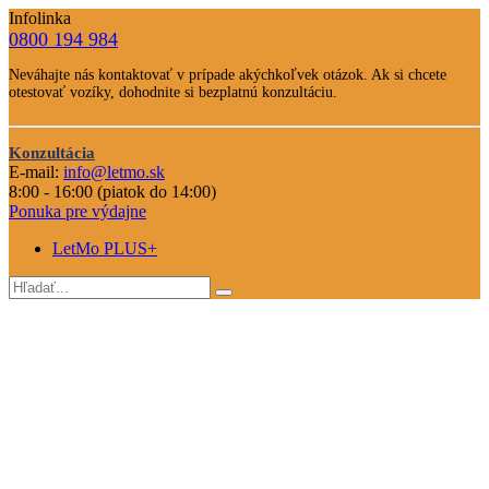
Infolinka
0800 194 984
Telefone
Neváhajte nás kontaktovať v prípade akýchkoľvek otázok. Ak si chcete
číslo
otestovať vozíky, dohodnite si bezplatnú konzultáciu.
Text
Nevahajte
Konzultácia
nás
E-mail:
info@letmo.sk
Odkaz
kontaktovať
8:00 - 16:00 (piatok do 14:00)
na
Ponuka pre výdajne
konzultáciu
LetMo PLUS+