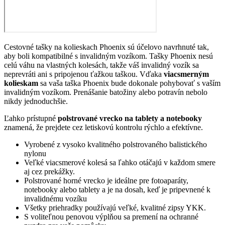
Cestovné tašky na kolieskach Phoenix sú účelovo navrhnuté tak,
aby boli kompatibilné s invalidným vozíkom. Tašky Phoenix nesú
celú váhu na vlastných kolesách, takže váš invalidný vozík sa
neprevráti ani s pripojenou ťažkou taškou. Vďaka
viacsmerným
kolieskam
sa vaša taška Phoenix bude dokonale pohybovať s vaším
invalidným vozíkom. Prenášanie batožiny alebo potravín nebolo
nikdy jednoduchšie.
Ľahko prístupné
polstrované vrecko na tablety a notebooky
znamená, že prejdete cez letiskovú kontrolu rýchlo a efektívne.
Vyrobené z vysoko kvalitného polstrovaného balistického
nylonu
Veľké viacsmerové kolesá sa ľahko otáčajú v každom smere
aj cez prekážky.
Polstrované horné vrecko je ideálne pre fotoaparáty,
notebooky alebo tablety a je na dosah, keď je pripevnené k
invalidnému vozíku
Všetky priehradky používajú veľké, kvalitné zipsy YKK.
S voliteľnou penovou výplňou sa premení na ochranné