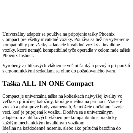
Univerzálny adaptér sa používa na pripojenie tašky Phoenix
Compact pre všetky invalidné vozíky. Používa sa tiež na vytvorenie
kompatibility pre všetky skladacie invalidné vozíky a invalidné
vozíky, ktoré nemajú kompatibilné tyče operadla v celom rade tašiek
Phoenix Instinct.
Vyrobený z uhlíkových vlákien je veľmi ľahký a pevný a pri použití
s ​​ergonomickými sedadlami sa ohne do požadovaného tvaru.
Taška ALL-IN-ONE Compact
Compact je univerzálna taška na kolieskach najvyššej kvality vo
veľkosti príručnej batožiny, ktorá je ideálna na pár nocí. Viaceré
vrecká a prístupové body znamenajú, že môžete dočiahnuť svoje
veci, keď je pripojená k vozíku. Dodáva sa s univerzálnym
adaptérom z uhlíkových vlákien pre kompatibilitu s prakticky
každým mechanickým invalidným vozíkom.
Ideálna na každodenné nosenie, alebo ako príručná batožina do