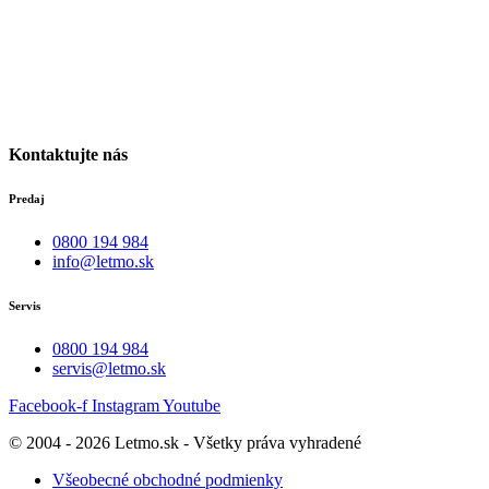
Medený Hámor 5
974 01
Banská Bystrica
Po-Pia individuálne
(len dohodou)
Kontaktujte nás
Predaj
0800 194 984
info@letmo.sk
Servis
0800 194 984
servis@letmo.sk
Facebook-f
Instagram
Youtube
© 2004 - 2026 Letmo.sk - Všetky práva vyhradené
Všeobecné obchodné podmienky