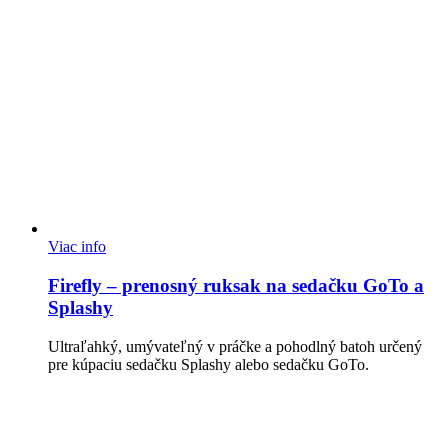
Viac info
Firefly – prenosný ruksak na sedačku GoTo a
Splashy
Ultraľahký, umývateľný v práčke a pohodlný batoh určený
pre kúpaciu sedačku Splashy alebo sedačku GoTo.