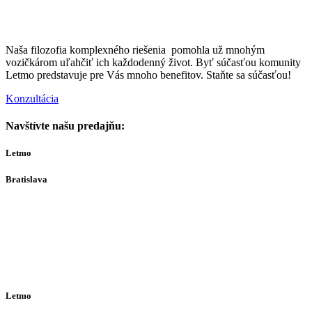
Naša filozofia komplexného riešenia pomohla už mnohým
vozičkárom uľahčiť ich každodenný život. Byť súčasťou komunity
Letmo predstavuje pre Vás mnoho benefitov. Staňte sa súčasťou!
Konzultácia
Navštívte našu predajňu:
Letmo
Bratislava
Bajkalská 29A
821 01
Bratislava
Ut-Št 10:00–16:00
(alebo dohodou)
Letmo