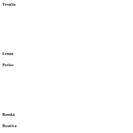
Trenčín
Opatovská 385
911 01
Trenčín
Po-Pia 12:30–16:30
(alebo dohodou)
Letmo
Prešov
Solivarská 28
080 05
Prešov
Po-Pia individuálne
(len dohodou)
Banská
Bystrica