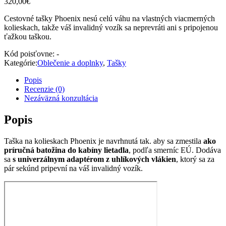
320,00
€
Cestovné tašky Phoenix nesú celú váhu na vlastných viacmerných
kolieskach, takže váš invalidný vozík sa neprevráti ani s pripojenou
ťažkou taškou.
Kód poisťovne:
-
Kategórie:
Oblečenie a doplnky
,
Tašky
Popis
Recenzie (0)
Nezáväzná konzultácia
Popis
Taška na kolieskach Phoenix je navrhnutá tak. aby sa zmestila
ako
príručná batožina do kabíny lietadla
, podľa smerníc EÚ. Dodáva
sa
s univerzálnym adaptérom z uhlíkových vlákien
, ktorý sa za
pár sekúnd pripevní na váš invalidný vozík.