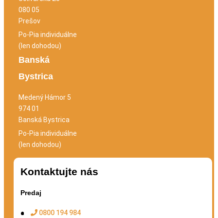
080 05
Prešov
Po-Pia individuálne
(len dohodou)
Banská
Bystrica
Medený Hámor 5
974 01
Banská Bystrica
Po-Pia individuálne
(len dohodou)
Kontaktujte nás
Predaj
0800 194 984