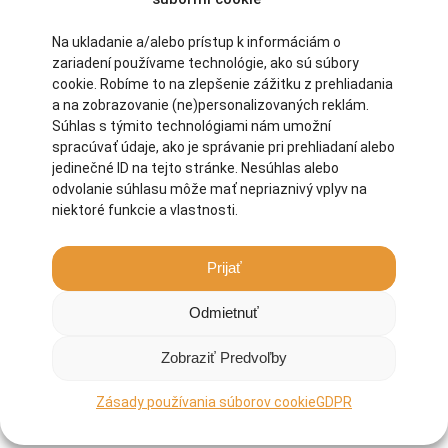
Na ukladanie a/alebo prístup k informáciám o
zariadení používame technológie, ako sú súbory
cookie. Robíme to na zlepšenie zážitku z prehliadania
Batoh na vozík Quickie/Sopur
a na zobrazovanie (ne)personalizovaných reklám.
Súhlas s týmito technológiami nám umožní
Tento batoh je vyrobený špeciálne pre mechanické vozíky.
spracúvať údaje, ako je správanie pri prehliadaní alebo
jedinečné ID na tejto stránke. Nesúhlas alebo
odvolanie súhlasu môže mať nepriaznivý vplyv na
niektoré funkcie a vlastnosti.
Prijať
Odmietnuť
Zobraziť Predvoľby
Zásady používania súborov cookie
GDPR