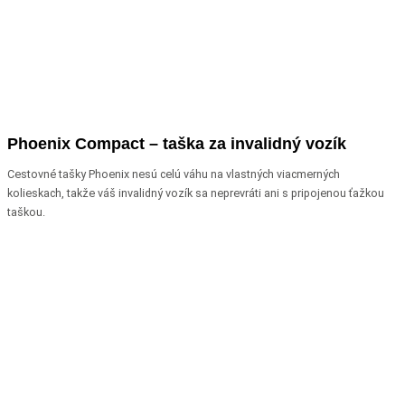
Phoenix Compact – taška za invalidný vozík
Cestovné tašky Phoenix nesú celú váhu na vlastných viacmerných
kolieskach, takže váš invalidný vozík sa neprevráti ani s pripojenou ťažkou
taškou.