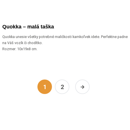
Quokka – malá taška
Quokka unesie všetky potrebné maličkosti kamkoľvek idete. Perfektne padne
na Váš vozík či chodítko.
Rozmer: 10x19x8 cm.
1
2