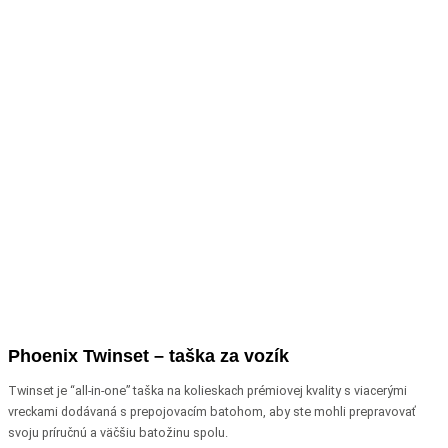
Phoenix Twinset – taška za vozík
Twinset je “all-in-one” taška na kolieskach prémiovej kvality s viacerými
vreckami dodávaná s prepojovacím batohom, aby ste mohli prepravovať
svoju príručnú a väčšiu batožinu spolu.