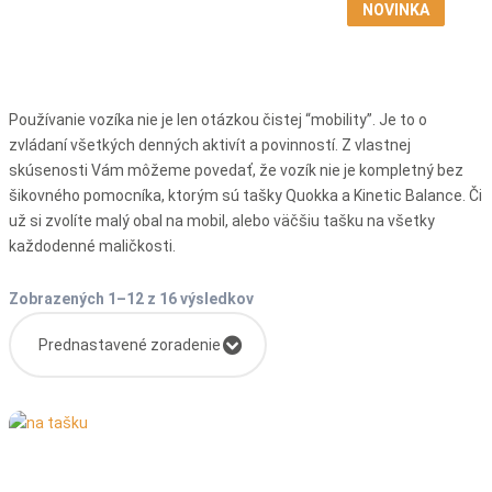
NOVINKA
NOVINKA
Používanie vozíka nie je len otázkou čistej “mobility”. Je to o
zvládaní všetkých denných aktivít a povinností. Z vlastnej
skúsenosti Vám môžeme povedať, že vozík nie je kompletný bez
šikovného pomocníka, ktorým sú tašky Quokka a Kinetic Balance. Či
už si zvolíte malý obal na mobil, alebo väčšiu tašku na všetky
každodenné maličkosti.
Zobrazených 1–12 z 16 výsledkov
Prednastavené zoradenie