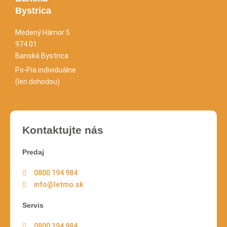
Bystrica
Medený Hámor 5
974 01
Banská Bystrica
Po-Pia individuálne
(len dohodou)
Kontaktujte nás
Predaj
0800 194 984
info@letmo.sk
Servis
0800 194 984