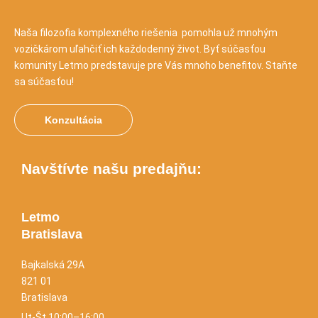
Naša filozofia komplexného riešenia pomohla už mnohým
vozičkárom uľahčiť ich každodenný život. Byť súčasťou
komunity Letmo predstavuje pre Vás mnoho benefitov. Staňte
sa súčasťou!
Konzultácia
Navštívte našu predajňu:
Letmo
Bratislava
Bajkalská 29A
821 01
Bratislava
Ut-Št 10:00–16:00