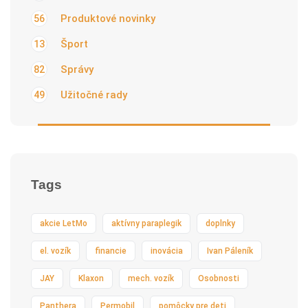
Produktové novinky
56
Šport
13
Správy
82
Užitočné rady
49
Tags
akcie LetMo
aktívny paraplegik
doplnky
el. vozík
financie
inovácia
Ivan Páleník
JAY
Klaxon
mech. vozík
Osobnosti
Panthera
Permobil
pomôcky pre deti