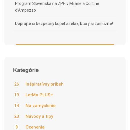
Program Slovenska na ZPH v Miláne a Cortine
d’Ampezzo
Doprajte si bezpečný kúpeľ a relax, ktorý si zaslúžite!
Kategórie
Inšpiratívny príbeh
26
LetMo PLUS+
19
Na zamyslenie
14
Návody a tipy
23
Ocenenia
8