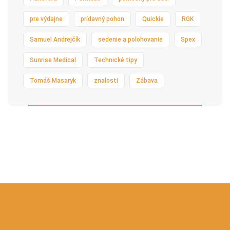
pre výdajne
prídavný pohon
Quickie
RGK
Samuel Andrejčík
sedenie a polohovanie
Spex
Sunrise Medical
Technické tipy
Tomáš Masaryk
znalosti
Zábava