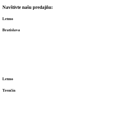
Navštívte našu predajňu:
Letmo
Bratislava
Bajkalská 29A
821 01
Bratislava
Ut-Št 10:00–16:00
(alebo dohodou)
Letmo
Trenčín
Opatovská 385
911 01
Trenčín
Po-Pia 12:30–16:30
(alebo dohodou)