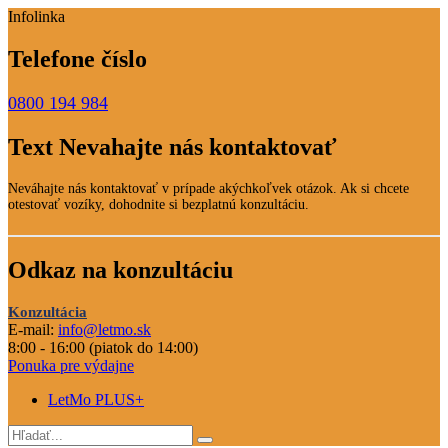
Infolinka
Telefone číslo
0800 194 984
Text Nevahajte nás kontaktovať
Neváhajte nás kontaktovať v prípade akýchkoľvek otázok. Ak si chcete
otestovať vozíky, dohodnite si bezplatnú konzultáciu.
Odkaz na konzultáciu
Konzultácia
E-mail:
info@letmo.sk
8:00 - 16:00 (piatok do 14:00)
Ponuka pre výdajne
LetMo PLUS+