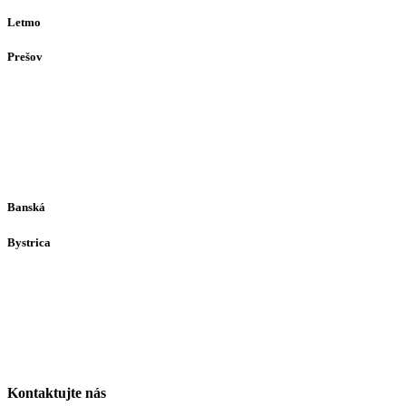
Letmo
Prešov
Solivarská 28
080 05
Prešov
Po-Pia individuálne
(len dohodou)
Banská
Bystrica
Medený Hámor 5
974 01
Banská Bystrica
Po-Pia individuálne
(len dohodou)
Kontaktujte nás