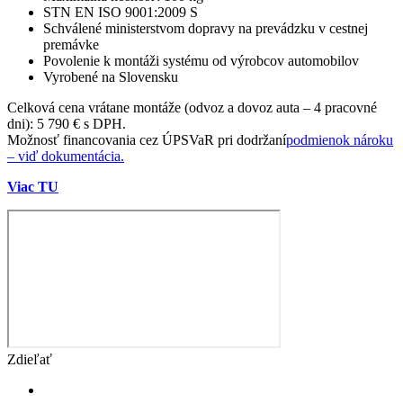
STN EN ISO 9001:2009 S
Schválené ministerstvom dopravy na prevádzku v cestnej
premávke
Povolenie k montáži systému od výrobcov automobilov
Vyrobené na Slovensku
Celková cena vrátane montáže (odvoz a dovoz auta – 4 pracovné
dni): 5 790 € s DPH.
Možnosť financovania cez ÚPSVaR pri dodržaní
podmienok nároku
– viď dokumentácia.
Viac TU
Zdieľať