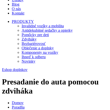
Blog
O nás
Kontakt
PRODUKTY
Invalidné vozíky a mobilita
Antidekubitné sedačky a opierky
Pomôcky pre deti
Zdviháky
Bezbariérovosť
Oblečenie a doplnky
Komponenty na vozíky
Ihneď k odberu
Novinky
Eshop doplnkov
Presadanie do auta pomocou
zdviháka
Domov
Poradňa