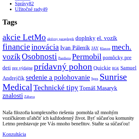
Správy
82
Užitočné rady
49
Tags
akcie LetMo
doplnky
el. vozík
aktívny paraplegik
financie
inovácia
mech.
Ivan Páleník
JAY
Klaxon
Osobnosti
vozík
Permobil
pomôcky pre
Panthera
prídavný pohon
deti
Quickie
Samuel
pre výdajne
RGK
Sunrise
sedenie a polohovanie
Andrejčík
Spex
Medical
Technické tipy
Tomáš Masaryk
znalosti
Zábava
Naša filozofia komplexného riešenia pomohla už mnohým
vozičkárom uľahčiť ich každodenný život. Byť súčasťou komunity
Letmo predstavuje pre Vás mnoho benefitov. Staňte sa súčasťou!
Konzultácia