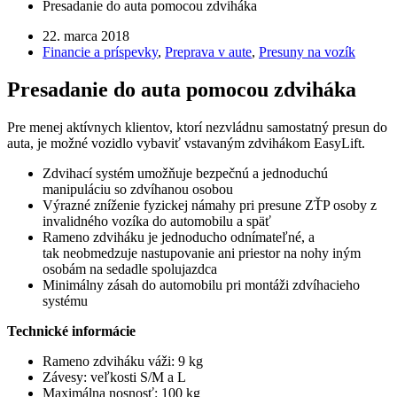
Presadanie do auta pomocou zdviháka
22. marca 2018
Financie a príspevky
,
Preprava v aute
,
Presuny na vozík
Presadanie do auta pomocou zdviháka
Pre menej aktívnych klientov, ktorí nezvládnu samostatný presun do
auta, je možné vozidlo vybaviť vstavaným zdvihákom EasyLift.
Zdvihací systém umožňuje bezpečnú a jednoduchú
manipuláciu so zdvíhanou osobou
Výrazné zníženie fyzickej námahy pri presune ZŤP osoby z
invalidného vozíka do automobilu a späť
Rameno zdviháku je jednoducho odnímateľné, a
tak neobmedzuje nastupovanie ani priestor na nohy iným
osobám na sedadle spolujazdca
Minimálny zásah do automobilu pri montáži zdvíhacieho
systému
Technické informácie
Rameno zdviháku váži: 9 kg
Závesy: veľkosti S/M a L
Maximálna nosnosť: 100 kg