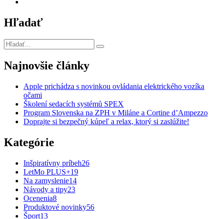
Hľadať
Najnovšie články
Apple prichádza s novinkou ovládania elektrického vozíka
očami
Školení sedacích systémů SPEX
Program Slovenska na ZPH v Miláne a Cortine d’Ampezzo
Doprajte si bezpečný kúpeľ a relax, ktorý si zaslúžite!
Kategórie
Inšpiratívny príbeh
26
LetMo PLUS+
19
Na zamyslenie
14
Návody a tipy
23
Ocenenia
8
Produktové novinky
56
Šport
13