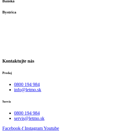
Banská
Bystrica
Medený Hámor 5
974 01
Banská Bystrica
Po-Pia individuálne
(len dohodou)
Kontaktujte nás
Predaj
0800 194 984
info@letmo.sk
Servis
0800 194 984
servis@letmo.sk
Facebook-f
Instagram
Youtube