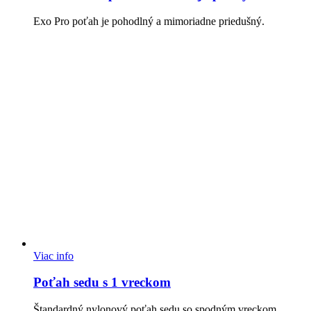
Exo Pro poťah je pohodlný a mimoriadne priedušný.
Viac info
Poťah sedu s 1 vreckom
Štandardný nylonový poťah sedu so spodným vreckom.