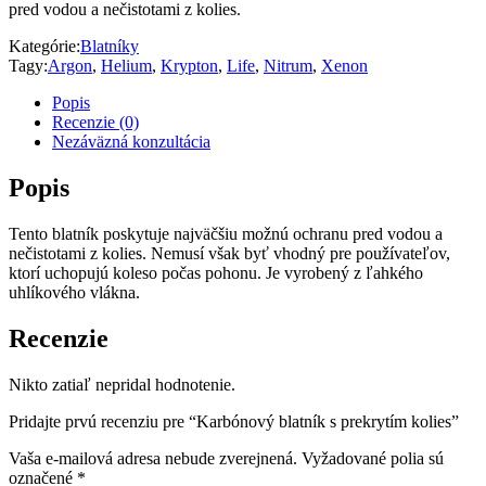
pred vodou a nečistotami z kolies.
Kategórie:
Blatníky
Tagy:
Argon
,
Helium
,
Krypton
,
Life
,
Nitrum
,
Xenon
Popis
Recenzie (0)
Nezáväzná konzultácia
Popis
Tento blatník poskytuje najväčšiu možnú ochranu pred vodou a
nečistotami z kolies. Nemusí však byť vhodný pre používateľov,
ktorí uchopujú koleso počas pohonu. Je vyrobený z ľahkého
uhlíkového vlákna.
Recenzie
Nikto zatiaľ nepridal hodnotenie.
Pridajte prvú recenziu pre “Karbónový blatník s prekrytím kolies”
Vaša e-mailová adresa nebude zverejnená.
Vyžadované polia sú
označené
*