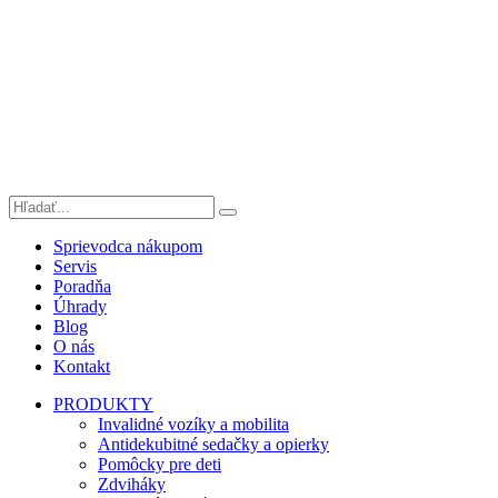
Sprievodca nákupom
Servis
Poradňa
Úhrady
Blog
O nás
Kontakt
PRODUKTY
Invalidné vozíky a mobilita
Antidekubitné sedačky a opierky
Pomôcky pre deti
Zdviháky