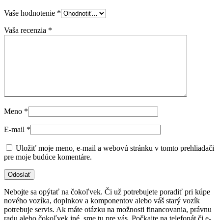
Vaše hodnotenie
*
Vaša recenzia
*
Meno
*
E-mail
*
Uložiť moje meno, e-mail a webovú stránku v tomto prehliadači
pre moje budúce komentáre.
Nebojte sa opýtať na čokoľvek. Či už potrebujete poradiť pri kúpe
nového vozíka, doplnkov a komponentov alebo váš starý vozík
potrebuje servis. Ak máte otázku na možnosti financovania, právnu
radu alebo čokoľvek iné, sme tu pre vás. Počkajte na telefonát či e-