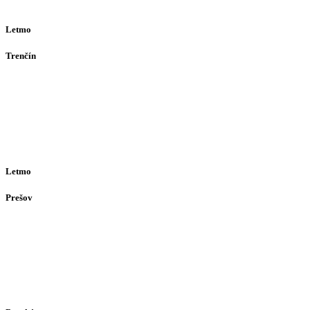
(alebo dohodou)
Letmo
Trenčín
Opatovská 385
911 01
Trenčín
Po-Pia 12:30–16:30
(alebo dohodou)
Letmo
Prešov
Solivarská 28
080 05
Prešov
Po-Pia individuálne
(len dohodou)