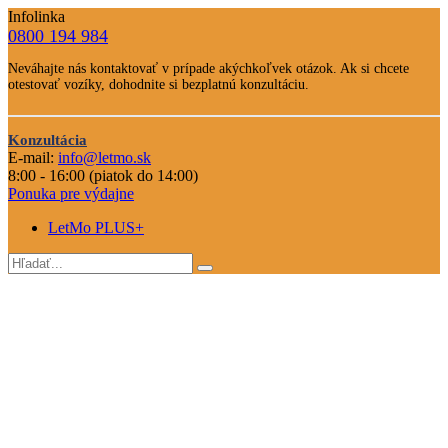
Infolinka
0800 194 984
Telefone
Neváhajte nás kontaktovať v prípade akýchkoľvek otázok. Ak si chcete
číslo
otestovať vozíky, dohodnite si bezplatnú konzultáciu.
Text
Nevahajte
Konzultácia
nás
E-mail:
info@letmo.sk
Odkaz
kontaktovať
8:00 - 16:00 (piatok do 14:00)
na
Ponuka pre výdajne
konzultáciu
LetMo PLUS+