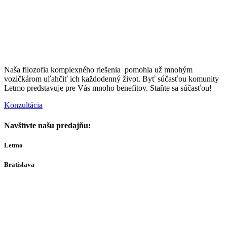
Naša filozofia komplexného riešenia pomohla už mnohým
vozičkárom uľahčiť ich každodenný život. Byť súčasťou komunity
Letmo predstavuje pre Vás mnoho benefitov. Staňte sa súčasťou!
Konzultácia
Navštívte našu predajňu:
Letmo
Bratislava
Bajkalská 29A
821 01
Bratislava
Ut-Št 10:00–16:00