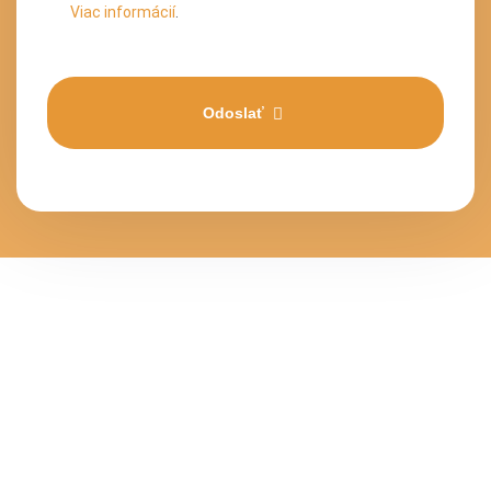
Viac informácií
.
Odoslať
Naša filozofia komplexného riešenia pomohla už mnohým
vozičkárom uľahčiť ich každodenný život. Byť súčasťou