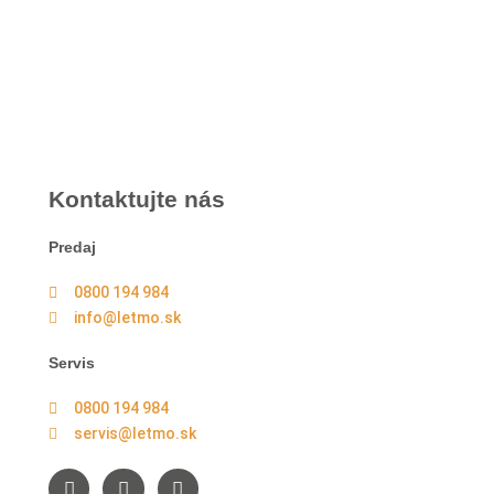
974 01
Banská Bystrica
Po-Pia individuálne
(len dohodou)
Kontaktujte nás
Predaj
0800 194 984
info@letmo.sk
Servis
0800 194 984
servis@letmo.sk