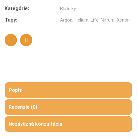
Kategórie:
Blatníky
Tagy:
Argon
,
Helium
,
Life
,
Nitrum
,
Xenon
Popis
Recenzie (0)
Nezáväzná konzultácia