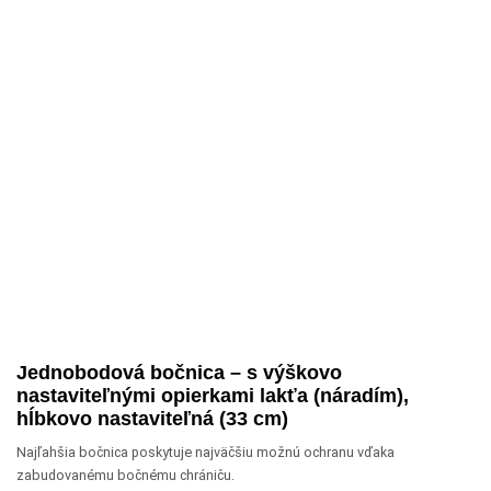
Jednobodová bočnica – s výškovo
nastaviteľnými opierkami lakťa (náradím),
hĺbkovo nastaviteľná (33 cm)
Najľahšia bočnica poskytuje najväčšiu možnú ochranu vďaka
zabudovanému bočnému chrániču.