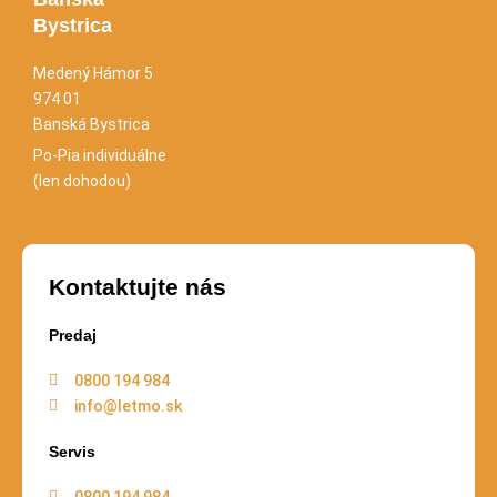
Bystrica
Medený Hámor 5
974 01
Banská Bystrica
Po-Pia individuálne
(len dohodou)
Kontaktujte nás
Predaj
0800 194 984
info@letmo.sk
Servis
0800 194 984