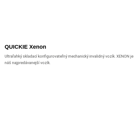
QUICKIE Xenon
Ultraľahký skladací konfigurovateľný mechanický invalidný vozík. XENON je
náš najpredávanejší vozík.