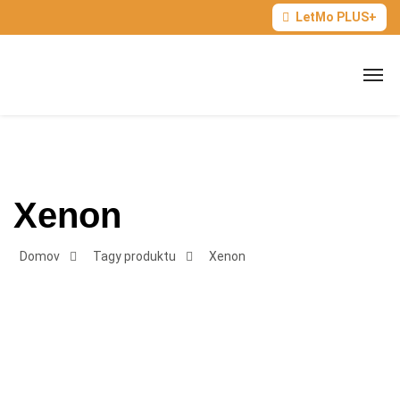
LetMo PLUS+
Xenon
Domov
Tagy produktu
Xenon