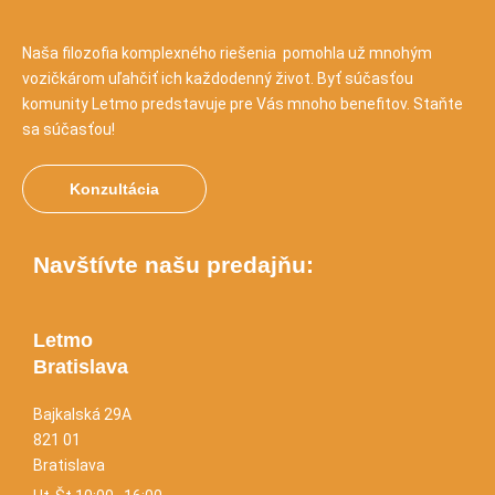
Naša filozofia komplexného riešenia pomohla už mnohým
vozičkárom uľahčiť ich každodenný život. Byť súčasťou
komunity Letmo predstavuje pre Vás mnoho benefitov. Staňte
sa súčasťou!
Konzultácia
Navštívte našu predajňu:
Letmo
Bratislava
Bajkalská 29A
821 01
Bratislava