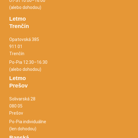
Ut-Št 10:00–16:00
(alebo dohodou)
Letmo
Trenčín
Opatovská 385
911 01
Trenčín
Po-Pia 12:30–16:30
(alebo dohodou)
Letmo
Prešov
Solivarská 28
080 05
Prešov
Po-Pia individuálne
(len dohodou)
Banská