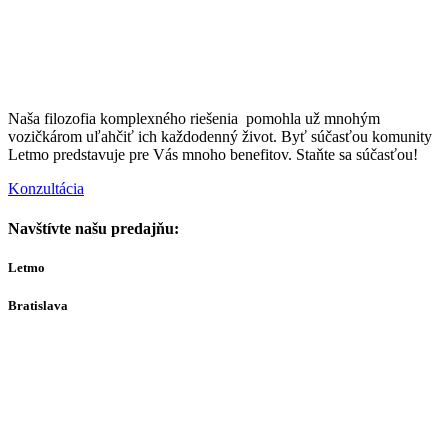
Naša filozofia komplexného riešenia pomohla už mnohým
vozičkárom uľahčiť ich každodenný život. Byť súčasťou komunity
Letmo predstavuje pre Vás mnoho benefitov. Staňte sa súčasťou!
Konzultácia
Navštívte našu predajňu:
Letmo
Bratislava
Bajkalská 29A
821 01
Bratislava
Ut-Št 10:00–16:00
(alebo dohodou)