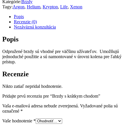
Kategórie:
Brzdy
Tagy:
Argon
,
Helium
,
Krypton
,
Life
,
Xenon
Popis
Recenzie (0)
Nezáväzná konzultácia
Popis
Odpružené brzdy sú vhodné pre väčšinu užívateľov. Umožňujú
jednoduché použitie a sú namontované v úrovni kolena pre ľahký
prístup.
Recenzie
Nikto zatiaľ nepridal hodnotenie.
Pridajte prvú recenziu pre “Brzdy s krátkym chodom”
Vaša e-mailová adresa nebude zverejnená.
Vyžadované polia sú
označené
*
Vaše hodnotenie
*