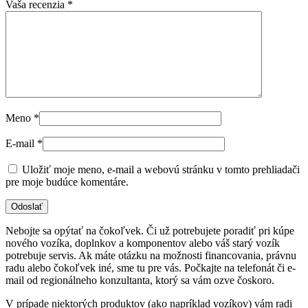
Vaša recenzia
*
Meno
*
E-mail
*
Uložiť moje meno, e-mail a webovú stránku v tomto prehliadači
pre moje budúce komentáre.
Nebojte sa opýtať na čokoľvek. Či už potrebujete poradiť pri kúpe
nového vozíka, doplnkov a komponentov alebo váš starý vozík
potrebuje servis. Ak máte otázku na možnosti financovania, právnu
radu alebo čokoľvek iné, sme tu pre vás. Počkajte na telefonát či e-
mail od regionálneho konzultanta, ktorý sa vám ozve čoskoro.
V prípade niektorých produktov (ako napríklad vozíkov) vám radi