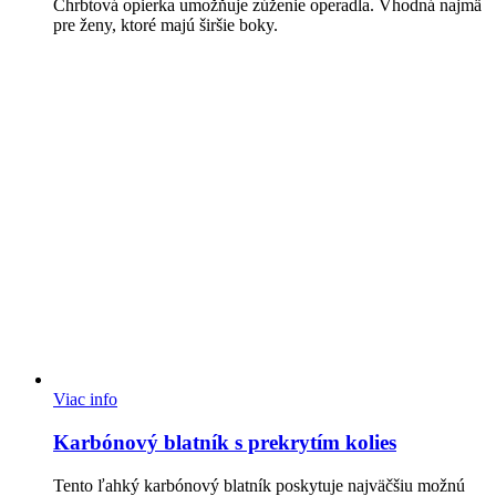
Chrbtová opierka umožňuje zúženie operadla. Vhodná najmä
pre ženy, ktoré majú širšie boky.
Viac info
Karbónový blatník s prekrytím kolies
Tento ľahký karbónový blatník poskytuje najväčšiu možnú