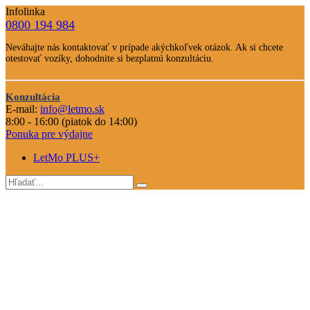
Infolinka
0800 194 984
Telefone
Neváhajte nás kontaktovať v prípade akýchkoľvek otázok. Ak si chcete
číslo
otestovať vozíky, dohodnite si bezplatnú konzultáciu.
Text
Nevahajte
Konzultácia
nás
E-mail:
info@letmo.sk
Odkaz
kontaktovať
8:00 - 16:00 (piatok do 14:00)
na
Ponuka pre výdajne
konzultáciu
LetMo PLUS+