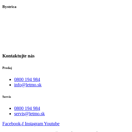
Bystrica
Medený Hámor 5
974 01
Banská Bystrica
Po-Pia individuálne
(len dohodou)
Kontaktujte nás
Predaj
0800 194 984
info@letmo.sk
Servis
0800 194 984
servis@letmo.sk
Facebook-f
Instagram
Youtube