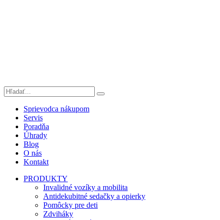
Sprievodca nákupom
Servis
Poradňa
Úhrady
Blog
O nás
Kontakt
PRODUKTY
Invalidné vozíky a mobilita
Antidekubitné sedačky a opierky
Pomôcky pre deti
Zdviháky