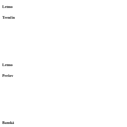
Letmo
Trenčín
Opatovská 385
911 01
Trenčín
Po-Pia 12:30–16:30
(alebo dohodou)
Letmo
Prešov
Solivarská 28
080 05
Prešov
Po-Pia individuálne
(len dohodou)
Banská