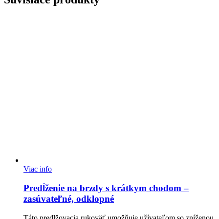
Viac info
Predĺženie na brzdy s krátkym chodom –
zasúvateľné, odklopné
Táto predlžovacia rukoväť umožňuje užívateľom so zníženou