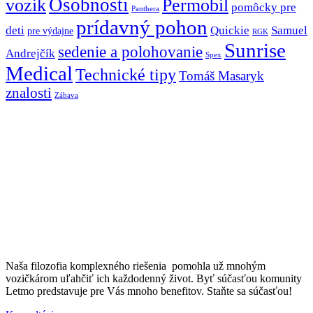
Osobnosti
vozík
Permobil
pomôcky pre
Panthera
prídavný pohon
deti
Quickie
Samuel
pre výdajne
RGK
Sunrise
sedenie a polohovanie
Andrejčík
Spex
Medical
Technické tipy
Tomáš Masaryk
znalosti
Zábava
Naša filozofia komplexného riešenia pomohla už mnohým
vozičkárom uľahčiť ich každodenný život. Byť súčasťou komunity
Letmo predstavuje pre Vás mnoho benefitov. Staňte sa súčasťou!