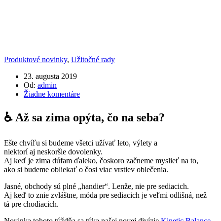
Produktové novinky
,
Užitočné rady
23. augusta 2019
Od:
admin
Žiadne komentáre
♿️ Až sa zima opýta, čo na seba?
Ešte chvíľu si budeme všetci užívať leto, výlety a
niektorí aj neskoršie dovolenky.
Aj keď je zima dúfam ďaleko, čoskoro začneme myslieť na to,
ako si budeme obliekať o čosi viac vrstiev oblečenia.
Jasné, obchody sú plné „handier“. Lenže, nie pre sediacich.
Aj keď to znie zvláštne, móda pre sediacich je veľmi odlišná, než
tá pre chodiacich.
Novinka tohoto týždňa sa týka našej novej divízie
Kinetic Balance
,