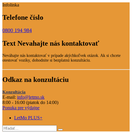
Infolinka
Telefone číslo
0800 194 984
Text Nevahajte nás kontaktovať
Neváhajte nás kontaktovať v prípade akýchkoľvek otázok. Ak si chcete
otestovať vozíky, dohodnite si bezplatnú konzultáciu.
Odkaz na konzultáciu
Konzultácia
E-mail:
info@letmo.sk
8:00 - 16:00 (piatok do 14:00)
Ponuka pre výdajne
LetMo PLUS+