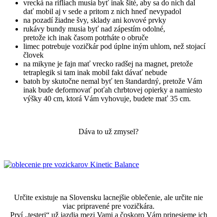
vrecká na rifliach musia byť inak šité, aby sa do nich dal
dať mobil aj v sede a pritom z nich hneď nevypadol
na pozadí žiadne švy, sklady ani kovové prvky
rukávy bundy musia byť nad zápestím odolné,
pretože ich inak časom potrháte o obruče
limec potrebuje vozičkár pod úplne iným uhlom, než stojací
človek
na mikyne je fajn mať vrecko radšej na magnet, pretože
tetraplegik si tam inak mobil fakt dávať nebude
batoh by skutočne nemal byť ten štandardný, pretože Vám
inak bude deformovať poťah chrbtovej opierky a namiesto
výšky 40 cm, ktorá Vám vyhovuje, budete mať 35 cm.
Dáva to už zmysel?
Určite existuje na Slovensku lacnejšie oblečenie, ale určite nie
viac pripravené pre vozičkára.
Prví „testeri“ už jazdia mezi Vami a čoskoro Vám prinesieme ich