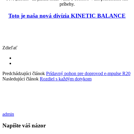
príbehy.
Toto je naša nová divízia KINETIC BALANCE
Zdieľať
Predchádzajúci článok
Prídavný pohon pre doprovod e-mpulse R20
Nasledujúci článok
Rozdiel s každým dotykom
admin
Napíšte váš názor