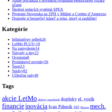
Apple prichádza s novinkou ovládania elektrického vozíka
očami
Školení sedacích systémů SPEX
Program Slovenska na ZPH v Miláne a Cortine d’Ampezzo
Doprajte si bezpečný kúpeľ a relax, ktorý si zaslúžite!
Kategórie
Inšpiratívny príbeh
26
LetMo PLUS+
19
Na zamyslenie
14
Návody a tipy
23
Ocenenia
8
Produktové novinky
56
Šport
13
Správy
82
Užitočné rady
49
Tags
akcie LetMo
doplnky
el. vozík
aktívny paraplegik
financie
inovácia
mech.
Ivan Páleník
JAY
Klaxon