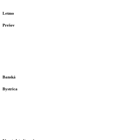
(alebo dohodou)
Letmo
Prešov
Solivarská 28
080 05
Prešov
Po-Pia individuálne
(len dohodou)
Banská
Bystrica
Medený Hámor 5
974 01
Banská Bystrica
Po-Pia individuálne
(len dohodou)