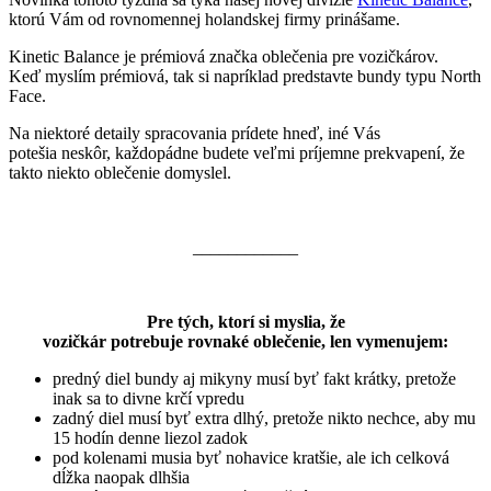
ktorú Vám od rovnomennej holandskej firmy prinášame.
Kinetic Balance je prémiová značka oblečenia pre vozičkárov.
Keď myslím prémiová, tak si napríklad predstavte bundy typu North
Face.
Na niektoré detaily spracovania prídete hneď, iné Vás
potešia neskôr, každopádne budete veľmi príjemne prekvapení, že
takto niekto oblečenie domyslel.
____________
Pre tých, ktorí si myslia, že
vozičkár potrebuje rovnaké oblečenie, len vymenujem:
predný diel bundy aj mikyny musí byť fakt krátky, pretože
inak sa to divne krčí vpredu
zadný diel musí byť extra dlhý, pretože nikto nechce, aby mu
15 hodín denne liezol zadok
pod kolenami musia byť nohavice kratšie, ale ich celková
dĺžka naopak dlhšia