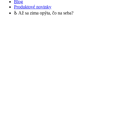
Blog
Produktové novinky
♿️ Až sa zima opýta, čo na seba?