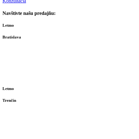
Konzultácia
Navštívte našu predajňu:
Letmo
Bratislava
Bajkalská 29A
821 01
Bratislava
Ut-Št 10:00–16:00
(alebo dohodou)
Letmo
Trenčín
Opatovská 385
911 01
Trenčín
Po-Pia 12:30–16:30