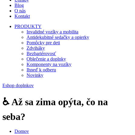
Blog
O nás
Kontakt
PRODUKTY
Invalidné vozíky a mobilita
Antidekubitné sedačky a opierky
Pomôcky pre deti
Zdviháky
Bezbariérovosť
Oblečenie a doplnky
Komponenty na vozíky
Ihneď k odberu
Novinky
Eshop doplnkov
♿️ Až sa zima opýta, čo na
seba?
Domov