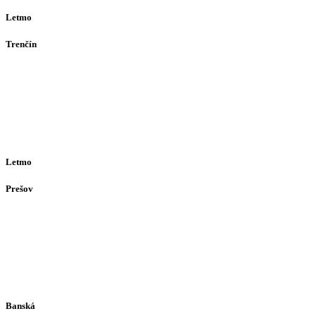
Letmo
Trenčín
Opatovská 385
911 01
Trenčín
Po-Pia 12:30–16:30
(alebo dohodou)
Letmo
Prešov
Solivarská 28
080 05
Prešov
Po-Pia individuálne
(len dohodou)
Banská