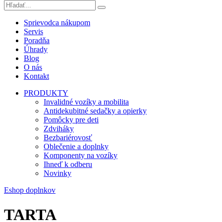
Sprievodca nákupom
Servis
Poradňa
Úhrady
Blog
O nás
Kontakt
PRODUKTY
Invalidné vozíky a mobilita
Antidekubitné sedačky a opierky
Pomôcky pre deti
Zdviháky
Bezbariérovosť
Oblečenie a doplnky
Komponenty na vozíky
Ihneď k odberu
Novinky
Eshop doplnkov
TARTA