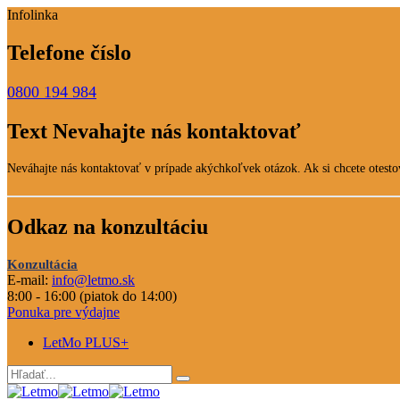
Infolinka
Telefone číslo
0800 194 984
Text Nevahajte nás kontaktovať
Neváhajte nás kontaktovať v prípade akýchkoľvek otázok. Ak si chcete otestov
Odkaz na konzultáciu
Konzultácia
E-mail:
info@letmo.sk
8:00 - 16:00 (piatok do 14:00)
Ponuka pre výdajne
LetMo PLUS+