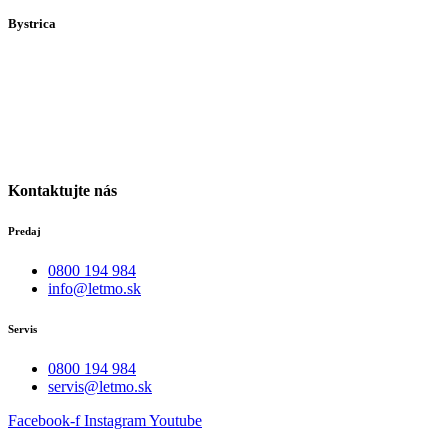
Bystrica
Medený Hámor 5
974 01
Banská Bystrica
Po-Pia individuálne
(len dohodou)
Kontaktujte nás
Predaj
0800 194 984
info@letmo.sk
Servis
0800 194 984
servis@letmo.sk
Facebook-f
Instagram
Youtube