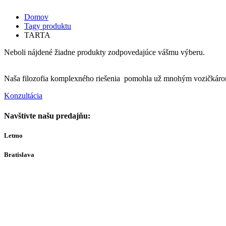
Domov
Tagy produktu
TARTA
Neboli nájdené žiadne produkty zodpovedajúce vášmu výberu.
Naša filozofia komplexného riešenia pomohla už mnohým vozičkárom
Konzultácia
Navštívte našu predajňu:
Letmo
Bratislava
Bajkalská 29A
821 01
Bratislava
Ut-Št 10:00–16:00
(alebo dohodou)