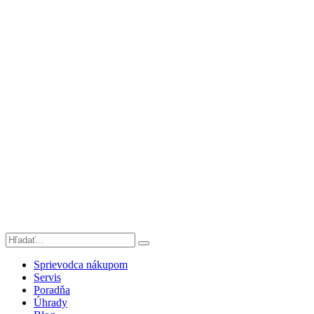
Sprievodca nákupom
Servis
Poradňa
Úhrady