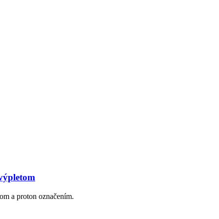
výpletom
jom a proton označením.