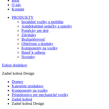
Blog
O nás
Kontakt
PRODUKTY
Invalidné vozíky a mobilita
Antidekubitné sedačky a opierky
Pomôcky pre deti
Zdviháky
Bezbariérovosť
Oblečenie a doplnky
Komponenty na vozíky
Ihneď k odberu
Novinky
Eshop doplnkov
Zadné kolesá Design
Domov
Kategórie produktov
Komponenty na vozíky
Príslušenstvo pre mechanické vozíky
Zadné kolesá
Zadné kolesá Design