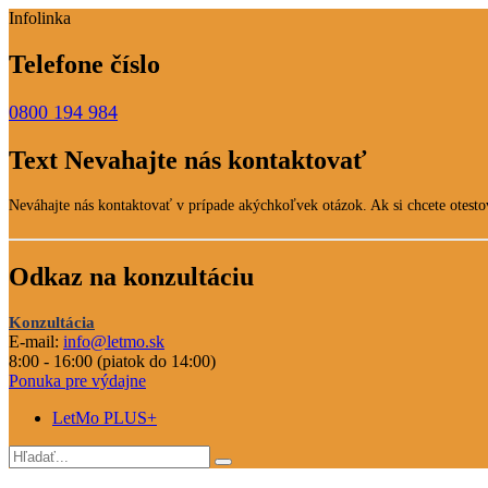
Infolinka
Telefone číslo
0800 194 984
Text Nevahajte nás kontaktovať
Neváhajte nás kontaktovať v prípade akýchkoľvek otázok. Ak si chcete otestov
Odkaz na konzultáciu
Konzultácia
E-mail:
info@letmo.sk
8:00 - 16:00 (piatok do 14:00)
Ponuka pre výdajne
LetMo PLUS+