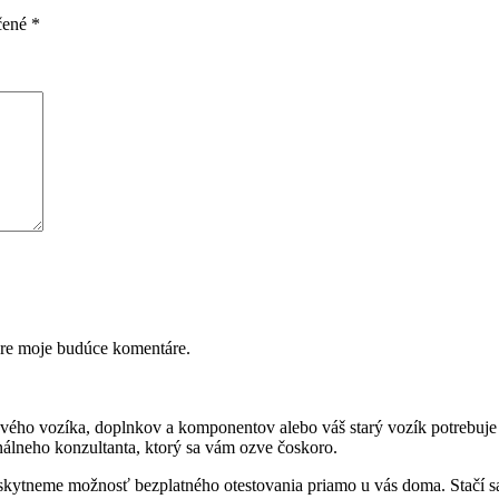
čené
*
pre moje budúce komentáre.
ového vozíka, doplnkov a komponentov alebo váš starý vozík potrebuje
onálneho konzultanta, ktorý sa vám ozve čoskoro.
oskytneme možnosť bezplatného otestovania priamo u vás doma. Stačí 