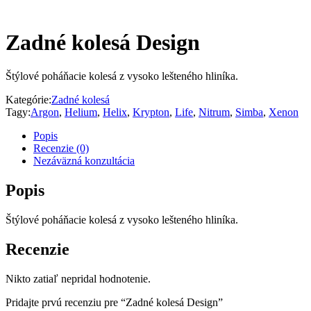
Zadné kolesá Design
Štýlové poháňacie kolesá z vysoko lešteného hliníka.
Kategórie:
Zadné kolesá
Tagy:
Argon
,
Helium
,
Helix
,
Krypton
,
Life
,
Nitrum
,
Simba
,
Xenon
Popis
Recenzie (0)
Nezáväzná konzultácia
Popis
Štýlové poháňacie kolesá z vysoko lešteného hliníka.
Recenzie
Nikto zatiaľ nepridal hodnotenie.
Pridajte prvú recenziu pre “Zadné kolesá Design”