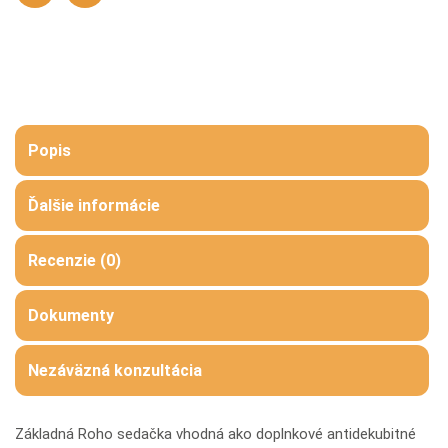
Popis
Ďalšie informácie
Recenzie (0)
Dokumenty
Nezáväzná konzultácia
Základná Roho sedačka vhodná ako doplnkové antidekubitné