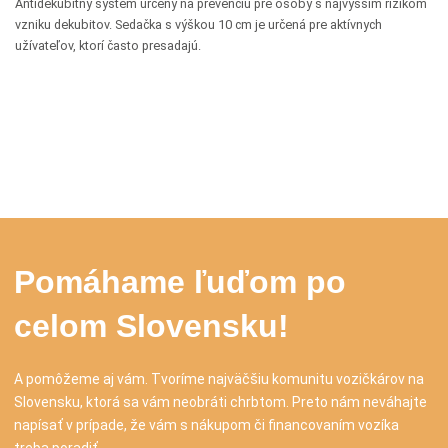
Antidekubitný systém určený na prevenciu pre osoby s najvyšším rizikom
vzniku dekubitov. Sedačka s výškou 10 cm je určená pre aktívnych
užívateľov, ktorí často presadajú.
Pomáhame ľuďom po
celom Slovensku!
A pomôžeme aj vám. Tvoríme najväčšiu komunitu vozičkárov na
Slovensku, ktorá sa vám neobráti chrbtom. Preto nám neváhajte
napísať v prípade, že vám s nákupom či financovaním vozíka