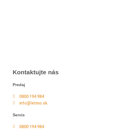
Bystrica
Medený Hámor 5
974 01
Banská Bystrica
Po-Pia individuálne
(len dohodou)
Kontaktujte nás
Predaj
0800 194 984
info@letmo.sk
Servis
0800 194 984