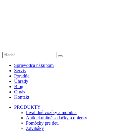
Sprievodca nákupom
Servis
Poradňa
Úhrady
Blog
O nás
Kontakt
PRODUKTY
Invalidné vozíky a mobilita
Antidekubitné sedačky a opierky
Pomôcky pre deti
Zdviháky