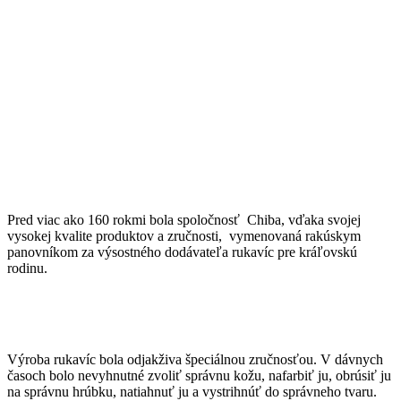
Pred viac ako 160 rokmi bola spoločnosť Chiba, vďaka svojej
vysokej kvalite produktov a zručnosti, vymenovaná rakúskym
panovníkom za výsostného dodávateľa rukavíc pre kráľovskú
rodinu.
Výroba rukavíc bola odjakživa špeciálnou zručnosťou. V dávnych
časoch bolo nevyhnutné zvoliť správnu kožu, nafarbiť ju, obrúsiť ju
na správnu hrúbku, natiahnuť ju a vystrihnúť do správneho tvaru.