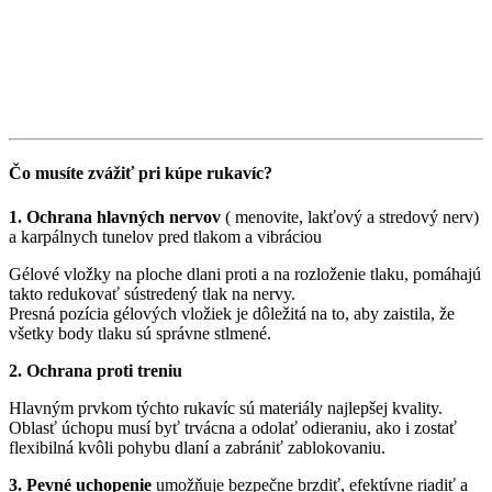
Čo musíte zvážiť pri kúpe rukavíc?
1. Ochrana hlavných nervov
( menovite, lakťový a stredový nerv)
a karpálnych tunelov pred tlakom a vibráciou
Gélové vložky na ploche dlani proti a na rozloženie tlaku, pomáhajú
takto redukovať sústredený tlak na nervy.
Presná pozícia gélových vložiek je dôležitá na to, aby zaistila, že
všetky body tlaku sú správne stlmené.
2. Ochrana proti treniu
Hlavným prvkom týchto rukavíc sú materiály najlepšej kvality.
Oblasť úchopu musí byť trvácna a odolať odieraniu, ako i zostať
flexibilná kvôli pohybu dlaní a zabrániť zablokovaniu.
3. Pevné uchopenie
umožňuje bezpečne brzdiť, efektívne riadiť a