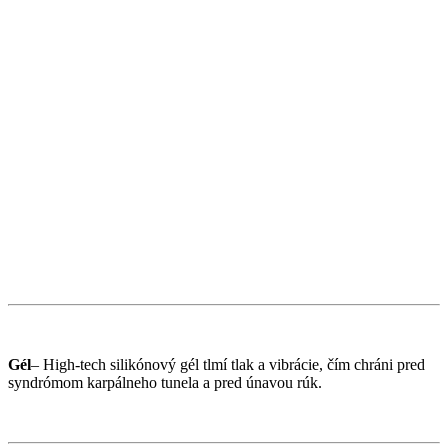
Gél
– High-tech silikónový gél tlmí tlak a vibrácie, čím chráni pred
syndrómom karpálneho tunela a pred únavou rúk.