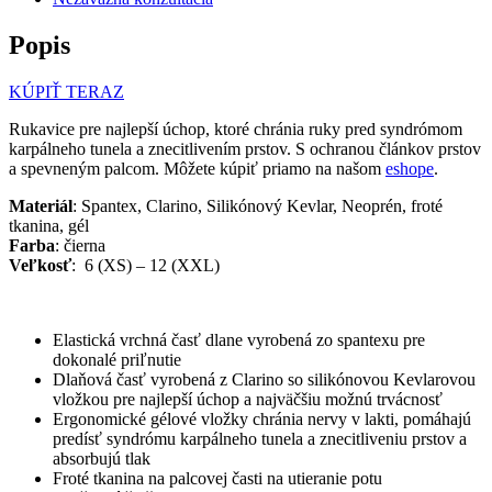
Popis
KÚPIŤ TERAZ
Rukavice pre najlepší úchop, ktoré chránia ruky pred syndrómom
karpálneho tunela a znecitlivením prstov. S ochranou článkov prstov
a spevneným palcom. Môžete kúpiť priamo na našom
eshope
.
Materiál
: Spantex, Clarino, Silikónový Kevlar, Neoprén, froté
tkanina, gél
Farba
: čierna
Veľkosť
: 6 (XS) – 12 (XXL)
Elastická vrchná časť dlane vyrobená zo spantexu pre
dokonalé priľnutie
Dlaňová časť vyrobená z Clarino so silikónovou Kevlarovou
vložkou pre najlepší úchop a najväčšiu možnú trvácnosť
Ergonomické gélové vložky chránia nervy v lakti, pomáhajú
predísť syndrómu karpálneho tunela a znecitliveniu prstov a
absorbujú tlak
Froté tkanina na palcovej časti na utieranie potu