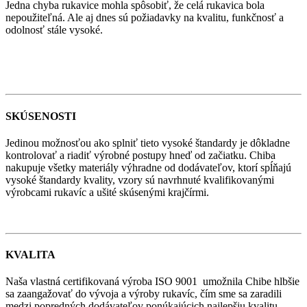
Jedna chyba rukavice mohla spôsobiť, že celá rukavica bola
nepoužiteľná. Ale aj dnes sú požiadavky na kvalitu, funkčnosť a
odolnosť stále vysoké.
SKÚSENOSTI
Jedinou možnosťou ako splniť tieto vysoké štandardy je dôkladne
kontrolovať a riadiť výrobné postupy hneď od začiatku. Chiba
nakupuje všetky materiály výhradne od dodávateľov, ktorí spĺňajú
vysoké štandardy kvality, vzory sú navrhnuté kvalifikovanými
výrobcami rukavíc a ušité skúsenými krajčírmi.
KVALITA
Naša vlastná certifikovaná výroba ISO 9001 umožnila Chibe hlbšie
sa zaangažovať do vývoja a výroby rukavíc, čím sme sa zaradili
medzi popredných dodávateľov ponúkajúcich najlepšiu kvalitu,