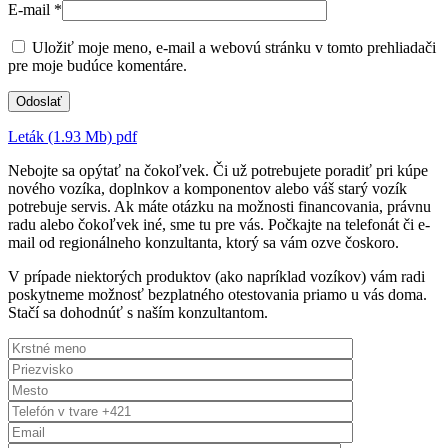
E-mail
*
Uložiť moje meno, e-mail a webovú stránku v tomto prehliadači
pre moje budúce komentáre.
Leták (1.93 Mb)
pdf
Nebojte sa opýtať na čokoľvek. Či už potrebujete poradiť pri kúpe
nového vozíka, doplnkov a komponentov alebo váš starý vozík
potrebuje servis. Ak máte otázku na možnosti financovania, právnu
radu alebo čokoľvek iné, sme tu pre vás. Počkajte na telefonát či e-
mail od regionálneho konzultanta, ktorý sa vám ozve čoskoro.
V prípade niektorých produktov (ako napríklad vozíkov) vám radi
poskytneme možnosť bezplatného otestovania priamo u vás doma.
Stačí sa dohodnúť s naším konzultantom.