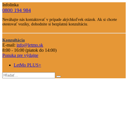
Infolinka
0800 194 984
Telefone
Neváhajte nás kontaktovať v prípade akýchkoľvek otázok. Ak si chcete
číslo
otestovať vozíky, dohodnite si bezplatnú konzultáciu.
Text
Nevahajte
Konzultácia
nás
E-mail:
info@letmo.sk
Odkaz
kontaktovať
8:00 - 16:00 (piatok do 14:00)
na
Ponuka pre výdajne
konzultáciu
LetMo PLUS+