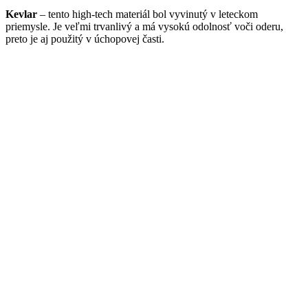
Kevlar
– tento high-tech materiál bol vyvinutý v leteckom
priemysle. Je veľmi trvanlivý a má vysokú odolnosť voči oderu,
preto je aj použitý v úchopovej časti.