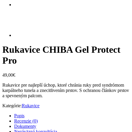
Rukavice CHIBA Gel Protect
Pro
49,00
€
Rukavice pre najlepší úchop, ktoré chránia ruky pred syndrómom
karpálneho tunela a znecitlivením prstov. S ochranou článkov prstov
a spevneným palcom.
Kategórie:
Rukavice
Popis
Recenzie (0)
Dokumenty
Nezáväzná konzultácia