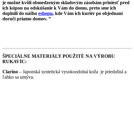
je možné kvôli obmedzeným skladovým zásobám priniesť pred
ich kúpou na odskúšanie k Vám do domu, preto sme ich
doplnili do nášho
eshopu
, kde Vám ich kuriér po objednaní
doručí priamo domov. ”
ŠPECIÁLNE MATERIÁLY POUŽITÉ NA VÝROBU
RUKAVÍC:
Clarino
– Japonská syntetická vysokoodolná koža je priedušná a
ľahko sa umýva.