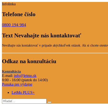
Infolinka
Telefone číslo
0800 194 984
Text Nevahajte nás kontaktovať
Neváhajte nás kontaktovať v prípade akýchkoľvek otázok. Ak si chcete otestov
Odkaz na konzultáciu
Konzultácia
E-mail:
info@letmo.sk
8:00 - 16:00 (piatok do 14:00)
Ponuka pre výdajne
LetMo PLUS+