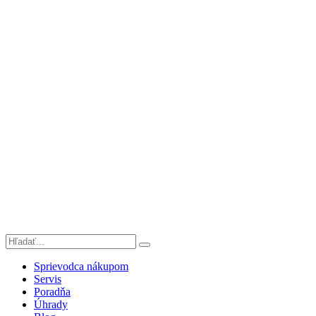
Sprievodca nákupom
Servis
Poradňa
Úhrady