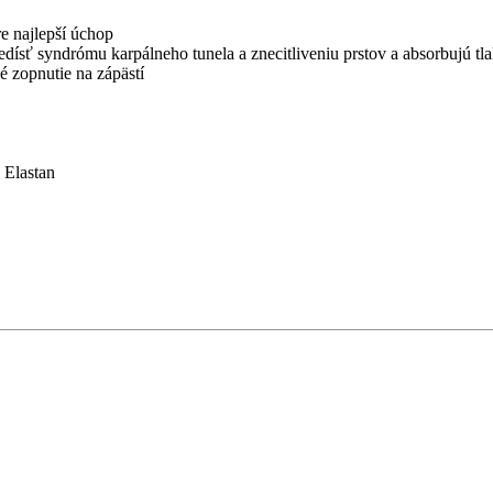
e najlepší úchop
dísť syndrómu karpálneho tunela a znecitliveniu prstov a absorbujú tl
é zopnutie na zápästí
 Elastan