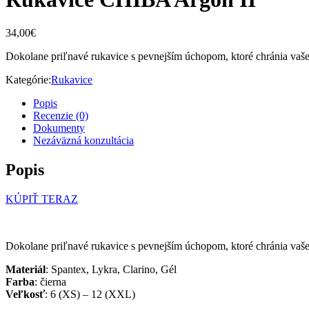
34,00
€
Dokolane priľnavé rukavice s pevnejším úchopom, ktoré chránia vaš
Kategórie:
Rukavice
Popis
Recenzie (0)
Dokumenty
Nezáväzná konzultácia
Popis
KÚPIŤ TERAZ
Dokolane priľnavé rukavice s pevnejším úchopom, ktoré chránia va
Materiál
: Spantex, Lykra, Clarino, Gél
Farba
: čierna
Veľkosť
: 6 (XS) – 12 (XXL)