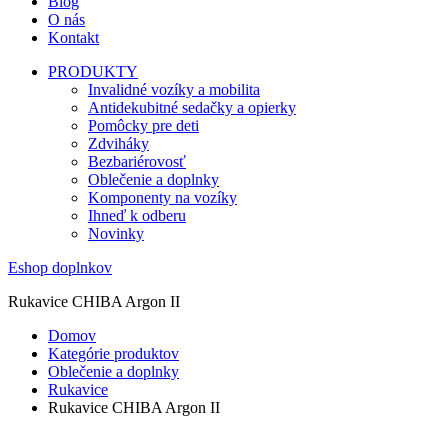
Blog
O nás
Kontakt
PRODUKTY
Invalidné vozíky a mobilita
Antidekubitné sedačky a opierky
Pomôcky pre deti
Zdviháky
Bezbariérovosť
Oblečenie a doplnky
Komponenty na vozíky
Ihneď k odberu
Novinky
Eshop doplnkov
Rukavice CHIBA Argon II
Domov
Kategórie produktov
Oblečenie a doplnky
Rukavice
Rukavice CHIBA Argon II