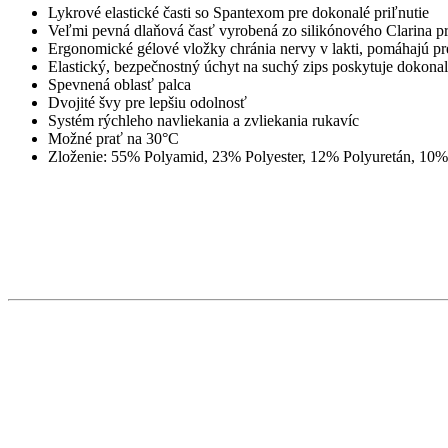
Lykrové elastické časti so Spantexom pre dokonalé priľnutie
Veľmi pevná dlaňová časť vyrobená zo silikónového Clarina pr
Ergonomické gélové vložky chránia nervy v lakti, pomáhajú pre
Elastický, bezpečnostný úchyt na suchý zips poskytuje dokonal
Spevnená oblasť palca
Dvojité švy pre lepšiu odolnosť
Systém rýchleho navliekania a zvliekania rukavíc
Možné prať na 30°C
Zloženie: 55% Polyamid, 23% Polyester, 12% Polyuretán, 10%