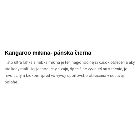
Kangaroo mikina- pánska čierna
Táto ultra ľahká a hebká mikina je ten najpohodlnejší kúsok oblečenia aký
ste kedy mali. Jej jednoduchý dizajn, špeciálne vyvinutý na sedenie, je
revolučným krokom vpred vo vývoji športového oblečenia v sedavej
polohe.