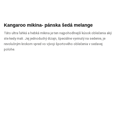
Kangaroo mikina- pánska šedá melange
Táto ultra ľahká a hebká mikina je ten najpohodlnejší kúsok oblečenia aký
ste kedy mali. Jej jednoduchý dizajn, špeciálne vyvinutý na sedenie, je
revolučným krokom vpred vo vývoji športového oblečenia v sedavej
polohe.