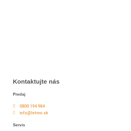
Banská
Bystrica
Medený Hámor 5
974 01
Banská Bystrica
Po-Pia individuálne
(len dohodou)
Kontaktujte nás
Predaj
0800 194 984
info@letmo.sk
Servis