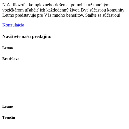
Naša filozofia komplexného riešenia pomohla už mnohým
vozičkárom uľahčiť ich každodenný život. Byť súčasťou komunity
Letmo predstavuje pre Vás mnoho benefitov. Staňte sa súčasťou!
Konzultácia
Navštívte našu predajňu:
Letmo
Bratislava
Bajkalská 29A
821 01
Bratislava
Ut-Št 10:00–16:00
(alebo dohodou)
Letmo
Trenčín
Opatovská 385