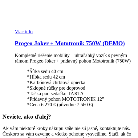
Viac info
Progeo Joker + Mototronik 750W (DEMO)
Kompletné riešenie mobility – ultraľahký vozík s pevným
rámom Progeo Joker + prídavný pohon Mototronik (750W)
*Šírka sedu 40 cm
*Hĺbka sedu 42 cm
*Karbónová chrbtová opierka
*Sklopné rúčky pre doprovod
*Taška pod sedačku TARTA
*Prídavný pohon MOTOTRONIK 12″
*Cena 6 270 € (pôvodne 7 560 €)
Neviete, ako ďalej?
Ak vám niektoré kroky nákupu stále nie sú jasné, kontaktujte nás.
Čoskoro sa vám ozveme a všetko ochotne vysvetlíme. Stačí, ak čo