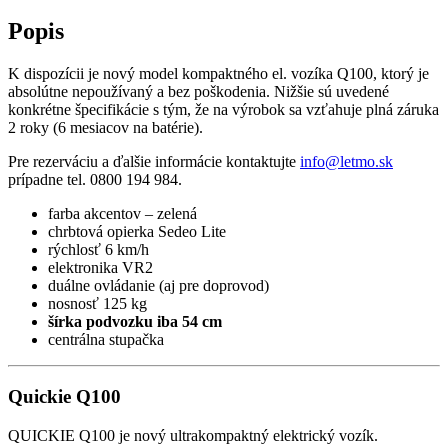
Popis
K dispozícii je nový model kompaktného el. vozíka Q100, ktorý je
absolútne nepoužívaný a bez poškodenia. Nižšie sú uvedené
konkrétne špecifikácie s tým, že na výrobok sa vzťahuje plná záruka
2 roky (6 mesiacov na batérie).
Pre rezerváciu a ďalšie informácie kontaktujte
info@letmo.sk
prípadne tel. 0800 194 984.
farba akcentov – zelená
chrbtová opierka Sedeo Lite
rýchlosť 6 km/h
elektronika VR2
duálne ovládanie (aj pre doprovod)
nosnosť 125 kg
šírka podvozku iba 54 cm
centrálna stupačka
Quickie Q100
QUICKIE Q100 je nový ultrakompaktný elektrický vozík.