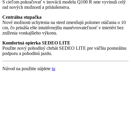
S cieľom pokračovať v inovácii modelu Q100 R sme vyvinuli celý
rad nových možností a príslušenstva.
Centrálna stupačka
Nové možnosti uchytenia na stred zmenšujú polomer otáčania o 10
cm, čo prináša ešte intuitívnejšiu manévrovateľnosť v interiéri bez
zníženia vonkajšieho výkonu.
Komfortná opierka SEDEO LITE
Použite nový pohodlný chrbát SEDEO LITE pre väčšiu posturálnu
podporu a pohodlnú jazdu.
Návod na použitie nájdete
tu