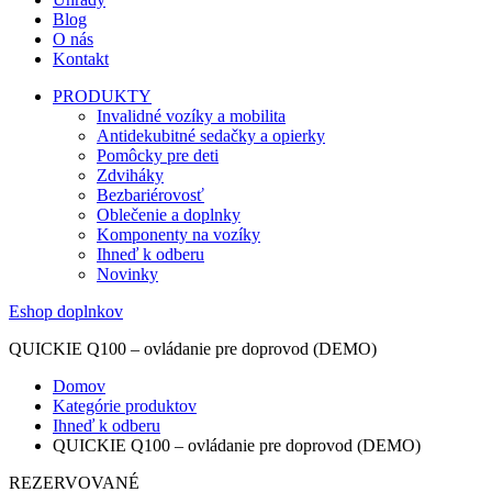
Blog
O nás
Kontakt
PRODUKTY
Invalidné vozíky a mobilita
Antidekubitné sedačky a opierky
Pomôcky pre deti
Zdviháky
Bezbariérovosť
Oblečenie a doplnky
Komponenty na vozíky
Ihneď k odberu
Novinky
Eshop doplnkov
QUICKIE Q100 – ovládanie pre doprovod (DEMO)
Domov
Kategórie produktov
Ihneď k odberu
QUICKIE Q100 – ovládanie pre doprovod (DEMO)
REZERVOVANÉ