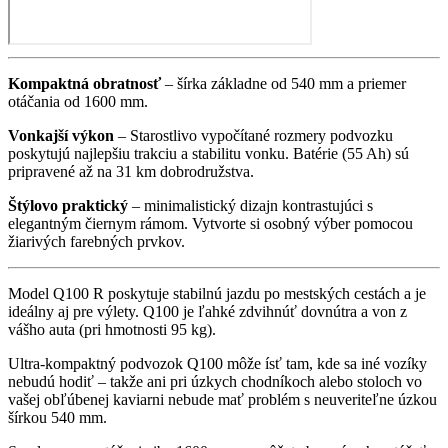
Kompaktná obratnosť
– šírka základne od 540 mm a priemer
otáčania od 1600 mm.
Vonkajší výkon
– Starostlivo vypočítané rozmery podvozku
poskytujú najlepšiu trakciu a stabilitu vonku. Batérie (55 Ah) sú
pripravené až na 31 km dobrodružstva.
Štýlovo praktický
– minimalistický dizajn kontrastujúci s
elegantným čiernym rámom. Vytvorte si osobný výber pomocou
žiarivých farebných prvkov.
Model Q100 R poskytuje stabilnú jazdu po mestských cestách a je
ideálny aj pre výlety. Q100 je ľahké zdvihnúť dovnútra a von z
vášho auta (pri hmotnosti 95 kg).
Ultra-kompaktný podvozok Q100 môže ísť tam, kde sa iné vozíky
nebudú hodiť – takže ani pri úzkych chodníkoch alebo stoloch vo
vašej obľúbenej kaviarni nebude mať problém s neuveriteľne úzkou
šírkou 540 mm.