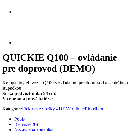
QUICKIE Q100 – ovládanie
pre doprovod (DEMO)
Kompaktný el. vozík Q100 s ovládaním pre doprovod a centrálnou
stupačkou.
Šírka podvozku iba 54 cm!
V cene sú aj nové batérie.
Kategórie:
Elektrické vozíky - DEMO
,
Ihneď k odberu
Popis
Recenzie (0)
Nezáväzná konzultácia