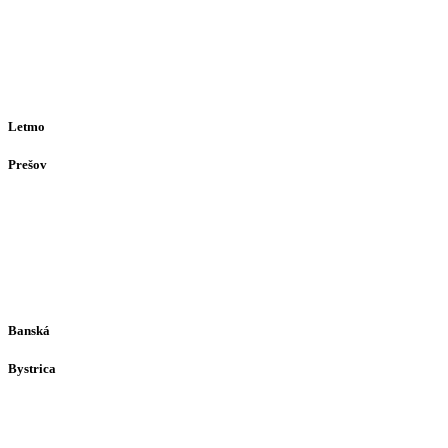
911 01
Trenčín
Po-Pia 12:30–16:30
(alebo dohodou)
Letmo
Prešov
Solivarská 28
080 05
Prešov
Po-Pia individuálne
(len dohodou)
Banská
Bystrica
Medený Hámor 5
974 01
Banská Bystrica