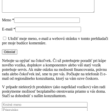
Meno
*
E-mail
*
Uložiť moje meno, e-mail a webovú stránku v tomto prehliadači
pre moje budúce komentáre.
Nebojte sa opýtať na čokoľvek. Či už potrebujete poradiť pri kúpe
nového vozíka, doplnkov a komponentov alebo váš starý vozík
potrebuje servis. Ak máte otázku na možnosti financovania, právnu
radu alebo čokoľvek iné, sme tu pre vás. Počkajte na telefonát či e-
mail od regionálneho konzultanta, ktorý sa vám ozve čoskoro.
V prípade niektorých produktov (ako napríklad vozíkov) vám radi
poskytneme možnosť bezplatného otestovania priamo u vás doma.
Stačí sa dohodnúť s naším konzultantom.