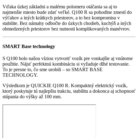
Vďaka úzkej základni a malému polomeru otáčania sa aj to
najmenšie miesto bude zdať veľké. Q100 R sa pohodlne zmestí do
výťahov a iných krátkych priestorov, a to bez kompromisu v
stabilite. Bez námahy odbočte do úzkych chodieb, kuchýň a iných
obmedzených priestorov bez nutnosti komplikovaných manévrov.
SMART Base technology
S Q100 bolo našou víziou vytvoriť vozík pre vonkajšie aj vnútorne
použitie. Nájsť perfektnú kombináciu si vyžaduje dlhé testovanie.
To je presne to, čo sme urobili – so SMART BASE
TECHNOLOGY.
Výsledkom je QUICKIE Q100 R. Kompaktný elektrický vozík,
ktorý poskytuje tú najlepšiu trakciu, stabilitu a dokonca aj schopnosť
stúpania do výšky až 100 mm.