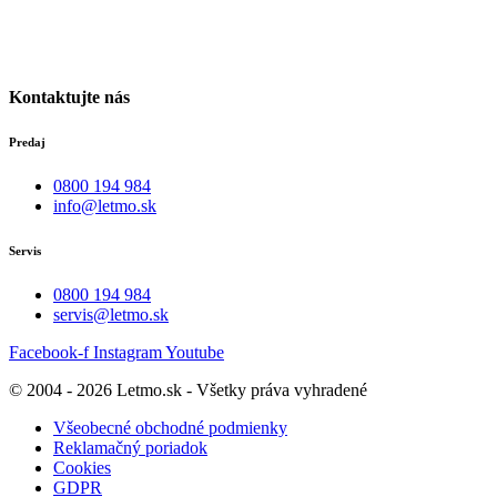
Po-Pia individuálne
(len dohodou)
Kontaktujte nás
Predaj
0800 194 984
info@letmo.sk
Servis
0800 194 984
servis@letmo.sk
Facebook-f
Instagram
Youtube
© 2004 - 2026 Letmo.sk - Všetky práva vyhradené
Všeobecné obchodné podmienky
Reklamačný poriadok
Cookies
GDPR