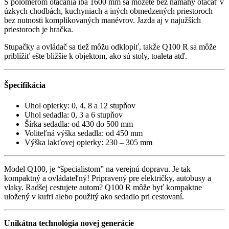
S polomerom otáčania iba 1600 mm sa môžete bez námahy otáčať v
úzkych chodbách, kuchyniach a iných obmedzených priestoroch
bez nutnosti komplikovaných manévrov. Jazda aj v najužších
priestoroch je hračka.
Stupačky a ovládač sa tiež môžu odklopiť, takže Q100 R sa môže
priblížiť ešte bližšie k objektom, ako sú stoly, toaleta atď.
Špecifikácia
Uhol opierky: 0, 4, 8 a 12 stupňov
Uhol sedadla: 0, 3 a 6 stupňov
Šírka sedadla: od 430 do 500 mm
Voliteľná výška sedadla: od 450 mm
Výška lakťovej opierky: 230 – 305 mm
Model Q100, je “špecialistom” na verejnú dopravu. Je tak
kompaktný a ovládateľný! Pripravený pre električky, autobusy a
vlaky. Radšej cestujete autom? Q100 R môže byť kompaktne
uložený v kufri alebo použitý ako sedadlo pri cestovaní.
Unikátna technológia novej generácie