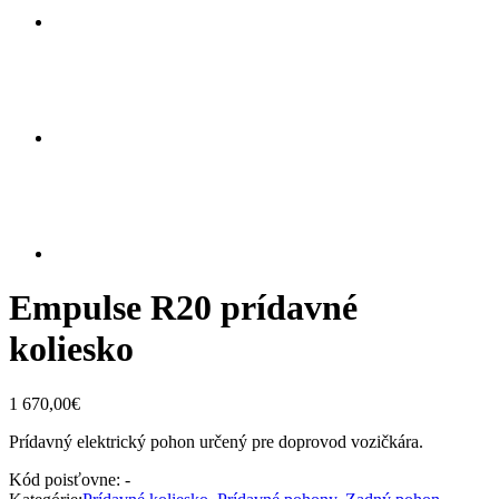
Empulse R20 prídavné
koliesko
1 670,00
€
Prídavný elektrický pohon určený pre doprovod vozičkára.
Kód poisťovne:
-