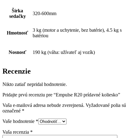
Šírka
320-600mm
sedačky
3 kg (motor a uchytenie, bez batérie), 4.5 kg s
Hmotnosť
batériou
Nosnosť
190 kg (váha: užívateľ aj vozík)
Recenzie
Nikto zatiaľ nepridal hodnotenie.
Pridajte prvú recenziu pre “Empulse R20 prídavné koliesko”
Vaša e-mailová adresa nebude zverejnená.
Vyžadované polia sú
označené
*
Vaše hodnotenie
*
Vaša recenzia
*