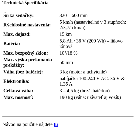
Technická špecifikácia
Šírka sedačky:
320 – 600 mm
5 km/h (nastaviteľné v 3 stupňoch:
Rýchlostné nastavenia:
2/3,7/5 km/h)
Max. dojazd:
15 km
5,8 Ah / 36 V (209 Wh) – lítiovo
Batéria:
iónová
Max. bezpečný sklon:
10°/18 %
Max. výška prekonania
50 mm
prekážky:
Váha (bez batérie):
3 kg (motor a uchytenie)
nabíjačka 100-240 V AC: 36 V &
Elektronika:
1.35 A
Celková váha:
3 – 4,5 kg (bez/s batériou)
Max. nosnosť:
190 kg (váha: užívateľ aj vozík)
Návod na použitie nájdete
tu