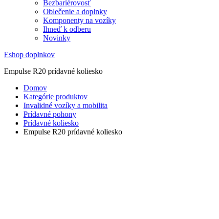
Bezbariérovosť
Oblečenie a doplnky
Komponenty na vozíky
Ihneď k odberu
Novinky
Eshop doplnkov
Empulse R20 prídavné koliesko
Domov
Kategórie produktov
Invalidné vozíky a mobilita
Prídavné pohony
Prídavné koliesko
Empulse R20 prídavné koliesko