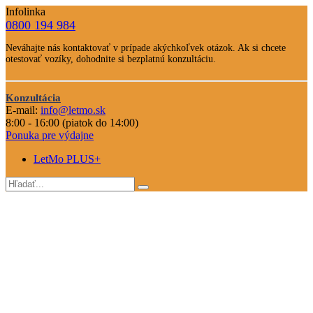
Infolinka
0800 194 984
Telefone
Neváhajte nás kontaktovať v prípade akýchkoľvek otázok. Ak si chcete
číslo
otestovať vozíky, dohodnite si bezplatnú konzultáciu.
Text
Nevahajte
Konzultácia
nás
E-mail:
info@letmo.sk
Odkaz
kontaktovať
8:00 - 16:00 (piatok do 14:00)
na
Ponuka pre výdajne
konzultáciu
LetMo PLUS+