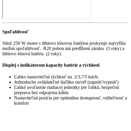
Spoľahlivosť
Silný 250 W motor s lithiovo iónovou batériou poskytuje najvyššiu
možnú spoľahlivosť. R20 pohon má predĺženú záruku (3 roky) a
lithiovo iónová batéria (2 roky).
Displej s indikátorom kapacity batérie a rýchlosti
Ľahko nastaviteľná rýchlosť na 2/3,7/5 km/h.
Jednoducho ovládateľné tlačítko on/off (zapnúť/vypnúť)
Ľahké uvoľnenie riadiacej jednotky pre ľahkú, bezpečnú
prepravu bez odpojenia kábla
Nastaviteľná pozícia pre optimálnu dostupnosť, viditeľnosť a
komfort