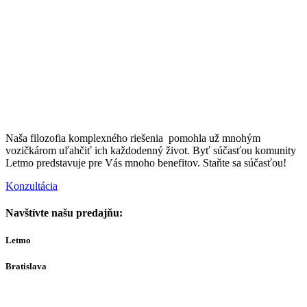
Naša filozofia komplexného riešenia pomohla už mnohým
vozičkárom uľahčiť ich každodenný život. Byť súčasťou komunity
Letmo predstavuje pre Vás mnoho benefitov. Staňte sa súčasťou!
Konzultácia
Navštívte našu predajňu:
Letmo
Bratislava
Bajkalská 29A
821 01