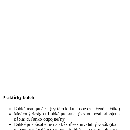
Praktický batoh
Ľahká manipulácia (systém kliku, jasne označené tlačítka)
Moderný design • Ľahká preprava (bez nutnosti pripojenia
kábla) & ľahko odpojiteľný
Ľahké prispôsobenie na akýkoľvek invalidný vozík (iba
remene zostávajú na zadných trubkách -> malý vplyv na