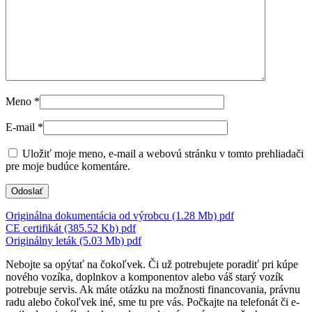
Meno
*
E-mail
*
Uložiť moje meno, e-mail a webovú stránku v tomto prehliadači
pre moje budúce komentáre.
Originálna dokumentácia od výrobcu (1.28 Mb)
pdf
CE certifikát (385.52 Kb)
pdf
Originálny leták (5.03 Mb)
pdf
Nebojte sa opýtať na čokoľvek. Či už potrebujete poradiť pri kúpe
nového vozíka, doplnkov a komponentov alebo váš starý vozík
potrebuje servis. Ak máte otázku na možnosti financovania, právnu
radu alebo čokoľvek iné, sme tu pre vás. Počkajte na telefonát či e-