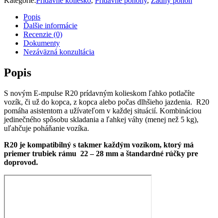
Kategórie:
Prídavné koliesko
,
Prídavné pohony
,
Zadný pohon
Popis
Ďalšie informácie
Recenzie (0)
Dokumenty
Nezáväzná konzultácia
Popis
S novým E-mpulse R20 prídavným kolieskom ľahko potlačíte
vozík, či už do kopca, z kopca alebo počas dlhšieho jazdenia. R20
pomáha asistentom a užívateľom v každej situácií. Kombináciou
jedinečného spôsobu skladania a ľahkej váhy (menej než 5 kg),
uľahčuje poháňanie vozíka.
R20 je kompatibilný s takmer každým vozíkom, ktorý má
priemer trubiek rámu 22 – 28 mm a štandardné rúčky pre
doprovod.