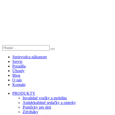
Sprievodca nákupom
Servis
Poradňa
Úhrady
Blog
O nás
Kontakt
PRODUKTY
Invalidné vozíky a mobilita
Antidekubitné sedačky a opierky
Pomôcky pre deti
Zdviháky