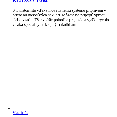
KLAXON Twist
S Twistom ste vďaka inovatívnemu systému pripravení v
priebehu niekoľkých sekúnd. Môžete ho pripojiť vpredu
alebo vzadu. Ešte väčšie pohodlie pri jazde a vyššia rýchlosť
vďaka špeciálnym sklopným riadidlám.
Viac info