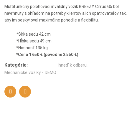
Multifunkčný polohovací invalidný vozík BREEZY Cirrus G5 bol
navrhnutý s ohľadom na potreby klientov a ich opatrovateľov tak,
aby im poskytoval maximálne pohodlie a flexibilitu.
*Šírka sedu 42 cm
*Hĺbka sedu 49 cm
*Nosnosť 135 kg
*Cena 1 650 € (pôvodne 2 550 €)
Kategórie:
Ihneď k odberu
,
Mechanické vozíky - DEMO