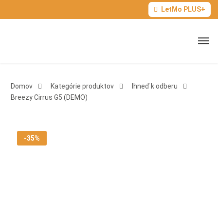
LetMo PLUS+
Domov
Kategórie produktov
Ihneď k odberu
Breezy Cirrus G5 (DEMO)
-35%