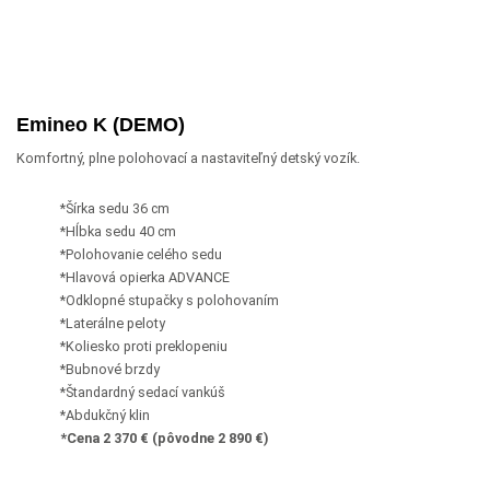
Emineo K (DEMO)
Komfortný, plne polohovací a nastaviteľný detský vozík.
*Šírka sedu 36 cm
*Hĺbka sedu 40 cm
*Polohovanie celého sedu
*Hlavová opierka ADVANCE
*Odklopné stupačky s polohovaním
*Laterálne peloty
*Koliesko proti preklopeniu
*Bubnové brzdy
*Štandardný sedací vankúš
*Abdukčný klin
*Cena 2 370 € (pôvodne 2 890 €)