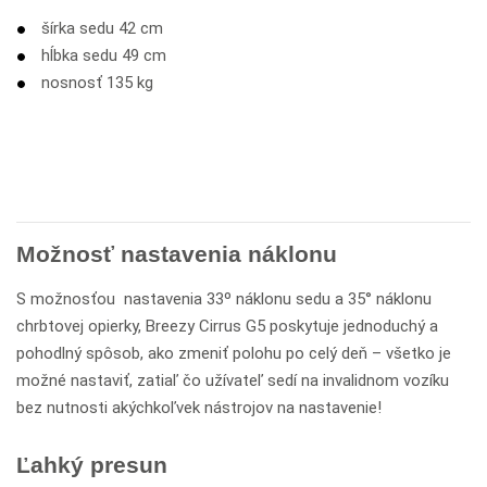
šírka sedu 42 cm
hĺbka sedu 49 cm
nosnosť 135 kg
Možnosť nastavenia náklonu
S možnosťou nastavenia 33º náklonu sedu a 35° náklonu
chrbtovej opierky, Breezy Cirrus G5 poskytuje jednoduchý a
pohodlný spôsob, ako zmeniť polohu po celý deň – všetko je
možné nastaviť, zatiaľ čo užívateľ sedí na invalidnom vozíku
bez nutnosti akýchkoľvek nástrojov na nastavenie!
Ľahký presun