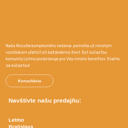
Naša filozofia komplexného riešenia pomohla už mnohým
vozičkárom uľahčiť ich každodenný život. Byť súčasťou
komunity Letmo predstavuje pre Vás mnoho benefitov. Staňte
sa súčasťou!
Konzultácia
Navštívte našu predajňu:
Letmo
Bratislava