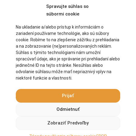
Spravujte súhlas so
súbormi cookie
Na ukladanie a/alebo prístup k informáciám o
zariadení používame technológie, ako sú súbory
cookie. Robíme to na zlepšenie zážitku z prehliadania
a na zobrazovanie (ne)personalizovaných reklám.
Súhlas s týmito technológiami nám umožní
spracúvať údaje, ako je správanie pri prehliadaní alebo
jedinečné ID na tejto stránke. Nesúhlas alebo
odvolanie súhlasu môže mať nepriaznivý vplyv na
niektoré funkcie a vlastnosti.
Prijať
Jednobodové bočnice
Odmietnuť
Táto lakťová opierka ponúka podporu a ochranu s možnosťou meniť
výšku podrúčky.
Zobraziť Predvoľby