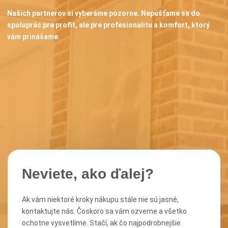
Našich partnerov si vyberáme pozorne. Nepúšťame sa do
spoluprác pre profit, ale pre profesionalitu a komfort, ktorý
vám prinášame.
Neviete, ako ďalej?
Ak vám niektoré kroky nákupu stále nie sú jasné,
kontaktujte nás. Čoskoro sa vám ozveme a všetko
ochotne vysvetlíme. Stačí, ak čo najpodrobnejšie