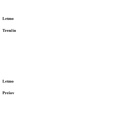
Ut-Št 10:00–16:00
(alebo dohodou)
Letmo
Trenčín
Opatovská 385
911 01
Trenčín
Po-Pia 12:30–16:30
(alebo dohodou)
Letmo
Prešov
Solivarská 28
080 05
Prešov
Po-Pia individuálne
(len dohodou)