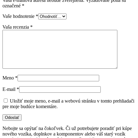
Vaša e-mailová adresa nebude zverejnená.
Vyžadované polia sú
označené
*
Vaše hodnotenie
*
Vaša recenzia
*
Meno
*
E-mail
*
Uložiť moje meno, e-mail a webovú stránku v tomto prehliadači
pre moje budúce komentáre.
Nebojte sa opýtať na čokoľvek. Či už potrebujete poradiť pri kúpe
nového vozíka, doplnkov a komponentov alebo váš starý vozík