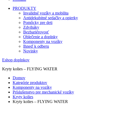
PRODUKTY
Invalidné vozíky a mobilita
Antidekubitné sedačky a opierky
Pomôcky pre deti
Zdviháky
Bezbariérovosť
Oblečenie a doplnky
Komponenty na vozíky
Ihneď k odberu
Novinky
Eshop doplnkov
Kryty kolies – FLYING WATER
Domov
Kategórie produktov
Komponenty na vozíky
Príslušenstvo pre mechanické vozíky
Kryty kolies
Kryty kolies – FLYING WATER