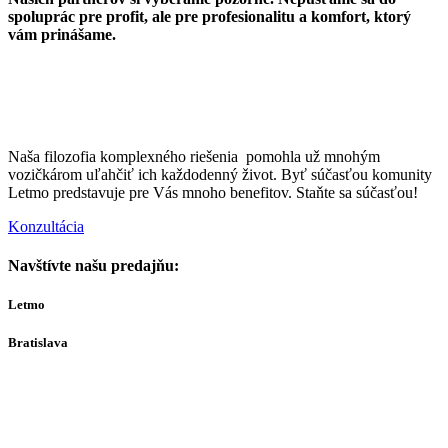
spoluprác pre profit, ale pre profesionalitu a komfort, ktorý
vám prinášame.
Naša filozofia komplexného riešenia pomohla už mnohým
vozičkárom uľahčiť ich každodenný život. Byť súčasťou komunity
Letmo predstavuje pre Vás mnoho benefitov. Staňte sa súčasťou!
Konzultácia
Navštívte našu predajňu:
Letmo
Bratislava
Bajkalská 29A
821 01
Bratislava