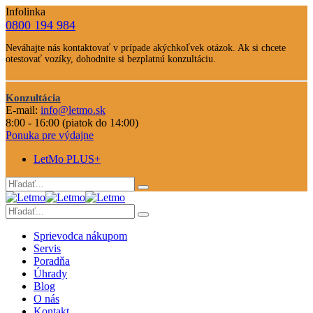
Infolinka
0800 194 984
Telefone
Neváhajte nás kontaktovať v prípade akýchkoľvek otázok. Ak si chcete
číslo
otestovať vozíky, dohodnite si bezplatnú konzultáciu.
Text
Nevahajte
Konzultácia
nás
E-mail:
info@letmo.sk
Odkaz
kontaktovať
8:00 - 16:00 (piatok do 14:00)
na
Ponuka pre výdajne
konzultáciu
LetMo PLUS+
Sprievodca nákupom
Servis
Poradňa
Úhrady
Blog
O nás
Kontakt