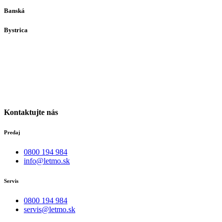
Banská
Bystrica
Medený Hámor 5
974 01
Banská Bystrica
Po-Pia individuálne
(len dohodou)
Kontaktujte nás
Predaj
0800 194 984
info@letmo.sk
Servis
0800 194 984
servis@letmo.sk