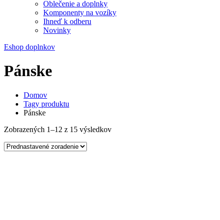
Oblečenie a doplnky
Komponenty na vozíky
Ihneď k odberu
Novinky
Eshop doplnkov
Pánske
Domov
Tagy produktu
Pánske
Zobrazených 1–12 z 15 výsledkov