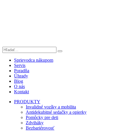
Sprievodca nákupom
Servis
Poradňa
Úhrady
Blog
O nás
Kontakt
PRODUKTY
Invalidné vozíky a mobilita
Antidekubitné sedačky a opierky
Pomôcky pre deti
Zdviháky
Bezbariérovosť