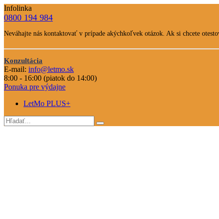
Infolinka
0800 194 984
Telefone
Neváhajte nás kontaktovať v prípade akýchkoľvek otázok. Ak si chcete otestov
číslo
Text
Nevahajte
Konzultácia
E-mail:
info@letmo.sk
nás
Odkaz
8:00 - 16:00 (piatok do 14:00)
kontaktovať
na
Ponuka pre výdajne
konzultáciu
LetMo PLUS+