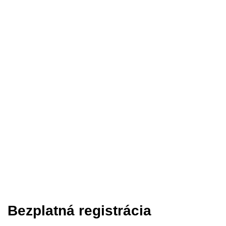
Ak potrebujete zoservisovať vozík alebo máte
záujem o prehliadnutie a skúšku určitého produktu,
uveďte, prosím, všetky podrobnosti.
Odošlite formulár s údajmi a počkajte, kým ich
spracujeme. Teraz sa už môžete tešiť na náš
spoločný deň v Piešťanoch.
Dostavte sa do nášho showroomu v Piešťanoch. Nezabudnite,
náš deň sa koná 19. 7. 2022 od 10:00.
Bezplatná registrácia