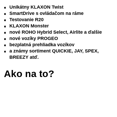
Unikátny KLAXON Twist
SmartDrive s ovládačom na ráme
Testovanie R20
KLAXON Monster
nové ROHO Hybrid Select, Airlite a ďalšie
nové vozíky PROGEO
bezplatná prehliadka vozíkov
a známy sortiment QUICKIE, JAY, SPEX,
BREEZY atď.
Ako na to?
Vyplňte tento formulár čo najpresnejšie, aby boli
Vaše údaje správne a my sme si Vás mohli
zaevidovať. Vopre pridelíme konzultanta, ktorý si
vyhradí čas.