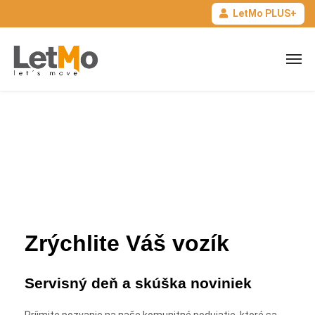
LetMo PLUS+
Piešťany 19. 7. 2022
(10:00-15:00)
Deň plný noviniek, vychytávok a servisu vozíkov.
Zrýchlite Váš vozík
Servisný deň a skúška noviniek