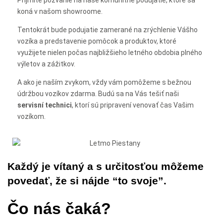
Príjmite pozvanie na naše komunitné podujatie, ktoré sa
koná v našom showroome.
Tentokrát bude podujatie zamerané na zrýchlenie Vášho
vozíka a predstavenie pomôcok a produktov, ktoré
využijete nielen počas najbližšieho letného obdobia plného
výletov a zážitkov.
A ako je naším zvykom, vždy vám pomôžeme s bežnou
údržbou vozíkov zdarma.
Budú sa na Vás tešiť naši
servisní technici
, ktorí sú pripravení venovať čas Vašim
vozíkom.
Každý je vítaný a s určitosťou môžeme
povedať, že si nájde “to svoje”.
Čo nás čaká?