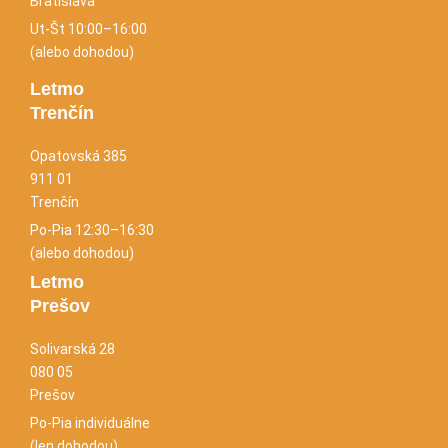
Bratislava
Ut-Št 10:00–16:00
(alebo dohodou)
Letmo
Trenčín
Opatovská 385
911 01
Trenčín
Po-Pia 12:30–16:30
(alebo dohodou)
Letmo
Prešov
Solivarská 28
080 05
Prešov
Po-Pia individuálne
(len dohodou)