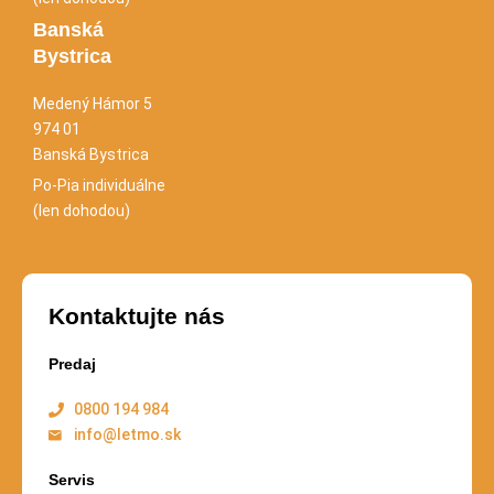
Banská
Bystrica
Medený Hámor 5
974 01
Banská Bystrica
Po-Pia individuálne
(len dohodou)
Kontaktujte nás
Predaj
0800 194 984
info@letmo.sk
Servis