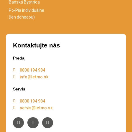
Banská Bystrica
Po-Pia individuálne
(len dohodou)
Kontaktujte nás
Predaj
0800 194 984
info@letmo.sk
Servis
0800 194 984
servis@letmo.sk