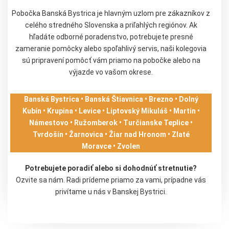
Pobočka Banská Bystrica je hlavným uzlom pre zákazníkov z
celého stredného Slovenska a priľahlých regiónov. Ak
hľadáte odborné poradenstvo, potrebujete presné
zameranie pomôcky alebo spoľahlivý servis, naši kolegovia
sú pripravení pomôcť vám priamo na pobočke alebo na
výjazde vo vašom okrese.
Banská Bystrica • Banská Štiavnica • Brezno • Dolný
Kubín • Krupina • Levice • Liptovský Mikuláš • Martin •
Námestovo • Ružomberok • Turčianske Teplice •
Tvrdošín • Žarnovica • Žiar nad Hronom • Zlaté
Moravce • Zvolen
Potrebujete poradiť alebo si dohodnúť stretnutie?
Ozvite sa nám. Radi prídeme priamo za vami, prípadne vás
privítame u nás v Banskej Bystrici.