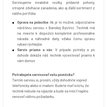
Servisujeme invalidné vozíky, prídavné pohony,
stropné zdvíhacie zariadenia, ako aj ďalší sortiment z
nášho portfólia.
Oprava na pobočke:
Ak je to možné, odporúčame
návštevu servisu v Banskej Bystrici. Technik má
na mieste k dispozícii kompletné profesionálne
náradie a náhradné diely, vďaka čomu opravu
vybaví rýchlejšie.
Servis priamo u vás:
V prípade potreby a po
dohode dokáže náš technik vycestovať priamo k
vám domov.
Potrebujete servisovať vašu pomôcku?
Termín servisu si, prosím, vždy dohodnite vopred
telefonicky alebo e-mailom. Budete mať istotu, že
technik nebude na výjazde a bude sa môcť naplno
venovať vášmu požiadavku.