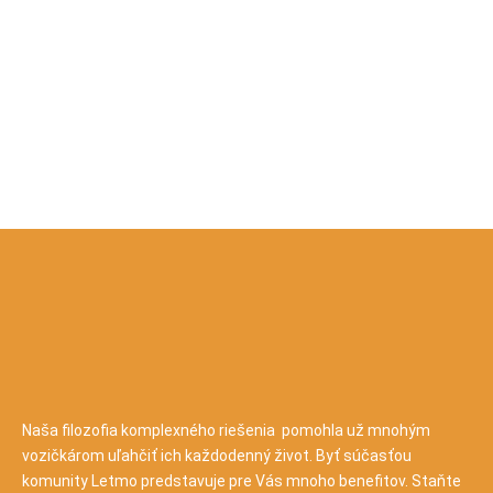
Naša filozofia komplexného riešenia pomohla už mnohým
vozičkárom uľahčiť ich každodenný život. Byť súčasťou
komunity Letmo predstavuje pre Vás mnoho benefitov. Staňte