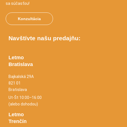
sa súčasťou!
Konzultácia
Navštívte našu predajňu:
Letmo
Bratislava
Bajkalská 29A
821 01
Bratislava
Ut-Št 10:00–16:00
(alebo dohodou)
Letmo
Trenčín