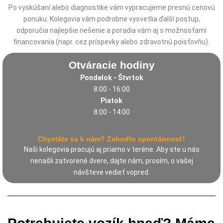
Po vyskúšaní alebo diagnostike vám vypracujeme presnú cenovú
ponuku. Kolegovia vám podrobne vysvetlia ďalší postup,
odporučia najlepšie riešenie a poradia vám aj s možnosťami
financovania (napr. cez príspevky alebo zdravotnú poisťovňu).
Otváracie hodiny
Pondelok - Štvrtok
8:00 - 16:00
Piatok
8:00 - 14:00
Chystáte sa k nám? Zahoďte spontánnosť!
Naši kolegovia pracujú aj
priamo v teréne. Aby ste u nás
nenašli zatvorené dvere, dajte nám, prosím, o vašej
návšteve vedieť vopred.