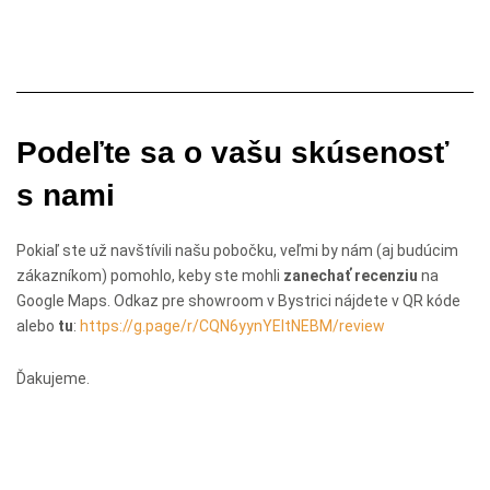
Podeľte sa o vašu skúsenosť
s nami
Pokiaľ ste už navštívili našu pobočku, veľmi by nám (aj budúcim
zákazníkom) pomohlo, keby ste mohli
zanechať recenziu
na
Google Maps. Odkaz pre showroom v Bystrici nájdete v QR kóde
alebo
tu
:
https://g.page/r/CQN6yynYEItNEBM/review
Ďakujeme.