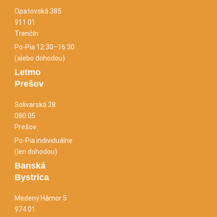
Opatovská 385
911 01
Trenčín
Po-Pia 12:30–16:30
(alebo dohodou)
Letmo
Prešov
Solivarská 28
080 05
Prešov
Po-Pia individuálne
(len dohodou)
Banská
Bystrica
Medený Hámor 5
974 01