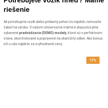
Potrebujete vozík hneď? Máme
riešenie
Ak potrebujete vozík alebo prídavný pohon čo najskôr, nemusíte
čakať na výrobu. V našom showroome máme k dispozícii plne
vybavené
predvádzacie (DEMO) modely
, ktoré sú v perfektnom
stave, skontrolované a pripravené na okamžitý odber. Ako bonus
ich u nás nájdete za zvýhodnené ceny.
17%