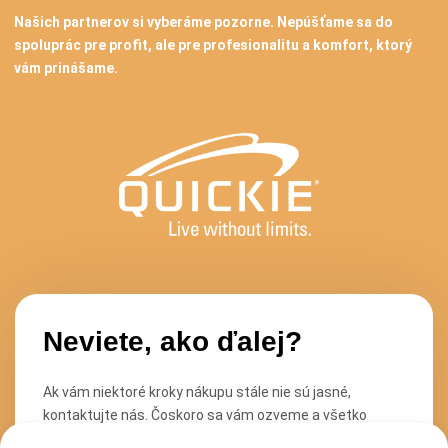
Našich partnerov si vyberáme pozorne. Nepúšťame sa do
spoluprác pre profit, ale pre profesionalitu a komfort, ktorý
vám prinášame.
Neviete, ako ďalej?
Ak vám niektoré kroky nákupu stále nie sú jasné,
kontaktujte nás. Čoskoro sa vám ozveme a všetko
ochotne vysvetlíme. Stačí, ak čo najpodrobnejšie