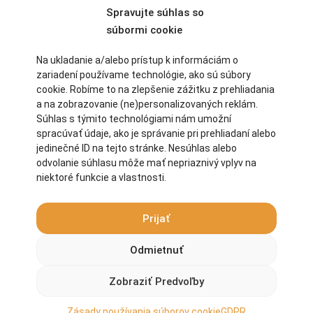
vyplníte uvedený formulár.
Spravujte súhlas so
súbormi cookie
Na ukladanie a/alebo prístup k informáciám o
zariadení používame technológie, ako sú súbory
cookie. Robíme to na zlepšenie zážitku z prehliadania
a na zobrazovanie (ne)personalizovaných reklám.
Súhlas s týmito technológiami nám umožní
spracúvať údaje, ako je správanie pri prehliadaní alebo
jedinečné ID na tejto stránke. Nesúhlas alebo
odvolanie súhlasu môže mať nepriaznivý vplyv na
niektoré funkcie a vlastnosti.
Prijať
Odmietnuť
Zobraziť Predvoľby
Zásady používania súborov cookie
GDPR