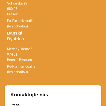
Solivarská 28
080 05
Prešov
Po-Pia individuálne
(len dohodou)
Banská
Bystrica
Medený Hámor 5
974 01
Banská Bystrica
Po-Pia individuálne
(len dohodou)
Kontaktujte nás
Predaj