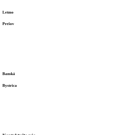
(alebo dohodou)
Letmo
Prešov
Solivarská 28
080 05
Prešov
Po-Pia individuálne
(len dohodou)
Banská
Bystrica
Medený Hámor 5
974 01
Banská Bystrica
Po-Pia individuálne
(len dohodou)