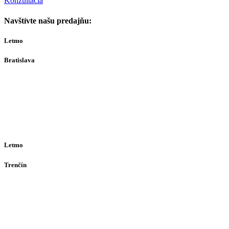
Konzultácia
Navštívte našu predajňu:
Letmo
Bratislava
Bajkalská 29A
821 01
Bratislava
Ut-Št 10:00–16:00
(alebo dohodou)
Letmo
Trenčín
Opatovská 385
911 01
Trenčín
Po-Pia 12:30–16:30