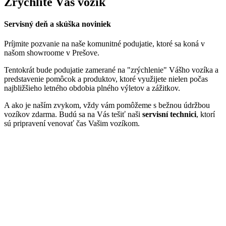
Zrýchlite Váš vozík
Servisný deň a skúška noviniek
Príjmite pozvanie na naše komunitné podujatie, ktoré sa koná v
našom showroome v Prešove.
Tentokrát bude podujatie zamerané na "zrýchlenie" Vášho vozíka a
predstavenie pomôcok a produktov, ktoré využijete nielen počas
najbližšieho letného obdobia plného výletov a zážitkov.
A ako je naším zvykom, vždy vám pomôžeme s bežnou údržbou
vozíkov zdarma.
Budú sa na Vás tešiť naši
servisní technici
, ktorí
sú pripravení venovať čas Vašim vozíkom.