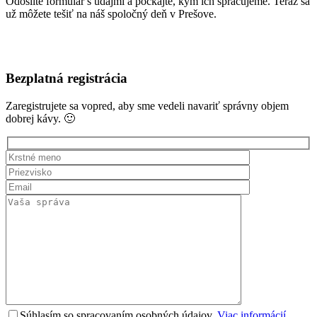
Odošlite formulár s údajmi a počkajte, kým ich spracujeme. Teraz sa
už môžete tešiť na náš spoločný deň v Prešove.
Dostavte sa do nášho showroomu v Prešove. Nezabudnite, náš deň
sa koná 2. 7. 2022 od 10:00.
Bezplatná registrácia
Zaregistrujete sa vopred, aby sme vedeli navariť správny objem
dobrej kávy. 🙂
Súhlasím so spracovaním osobných údajov.
Viac informácií
.