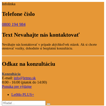
Infolinka
Telefone číslo
0800 194 984
Text Nevahajte nás kontaktovať
Neváhajte nás kontaktovať v prípade akýchkoľvek otázok. Ak si chcete
otestovať vozíky, dohodnite si bezplatnú konzultáciu.
Odkaz na konzultáciu
Konzultácia
E-mail:
info@letmo.sk
8:00 - 16:00 (piatok do 14:00)
Ponuka pre výdajne
LetMo PLUS+