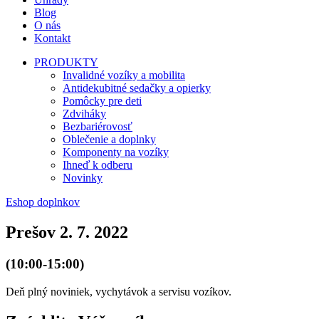
Blog
O nás
Kontakt
PRODUKTY
Invalidné vozíky a mobilita
Antidekubitné sedačky a opierky
Pomôcky pre deti
Zdviháky
Bezbariérovosť
Oblečenie a doplnky
Komponenty na vozíky
Ihneď k odberu
Novinky
Eshop doplnkov
Prešov 2. 7. 2022
(10:00-15:00)
Deň plný noviniek, vychytávok a servisu vozíkov.