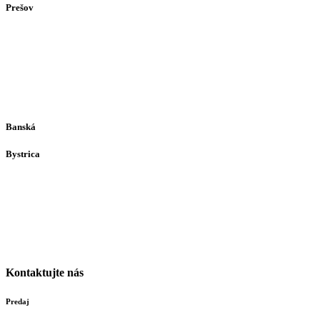
Prešov
Solivarská 28
080 05
Prešov
Po-Pia individuálne
(len dohodou)
Banská
Bystrica
Medený Hámor 5
974 01
Banská Bystrica
Po-Pia individuálne
(len dohodou)
Kontaktujte nás
Predaj