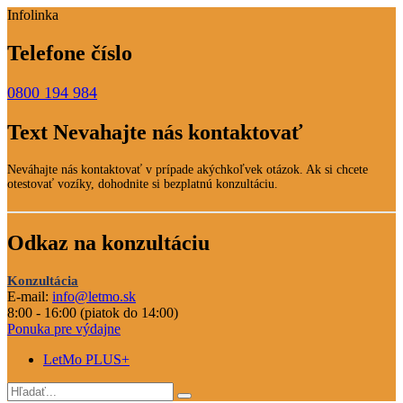
Infolinka
Telefone číslo
0800 194 984
Text Nevahajte nás kontaktovať
Neváhajte nás kontaktovať v prípade akýchkoľvek otázok. Ak si chcete
otestovať vozíky, dohodnite si bezplatnú konzultáciu.
Odkaz na konzultáciu
Konzultácia
E-mail:
info@letmo.sk
8:00 - 16:00 (piatok do 14:00)
Ponuka pre výdajne
LetMo PLUS+