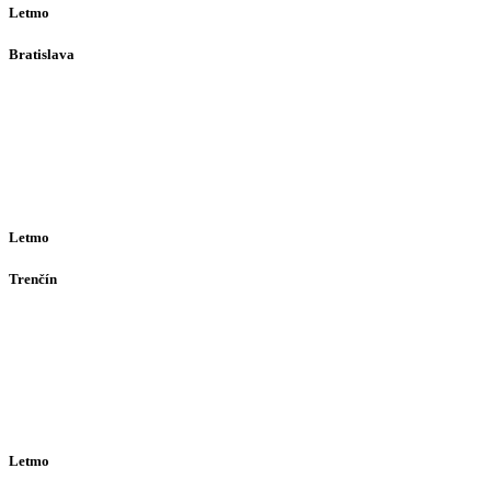
Letmo
Bratislava
Bajkalská 29A
821 01
Bratislava
Ut-Št 10:00–16:00
(alebo dohodou)
Letmo
Trenčín
Opatovská 385
911 01
Trenčín
Po-Pia 12:30–16:30
(alebo dohodou)
Letmo