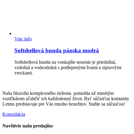
Viac info
Softshellová bunda pánska modrá
Softshellová bunda na vonkajšie nosenie je priedušná,
vzdušná a vodeodolná s podlepenými švami a zipsovými
vreckami.
Naša filozofia komplexného riešenia pomohla už mnohým
vozičkárom uľahčiť ich každodenný život. Byť súčasťou komunity
Letmo predstavuje pre Vás mnoho benefitov. Staňte sa súčasťou!
Konzultácia
Navštívte našu predajňu: