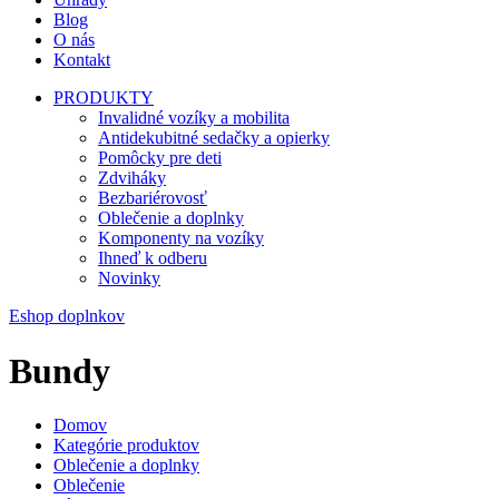
Blog
O nás
Kontakt
PRODUKTY
Invalidné vozíky a mobilita
Antidekubitné sedačky a opierky
Pomôcky pre deti
Zdviháky
Bezbariérovosť
Oblečenie a doplnky
Komponenty na vozíky
Ihneď k odberu
Novinky
Eshop doplnkov
Bundy
Domov
Kategórie produktov
Oblečenie a doplnky
Oblečenie