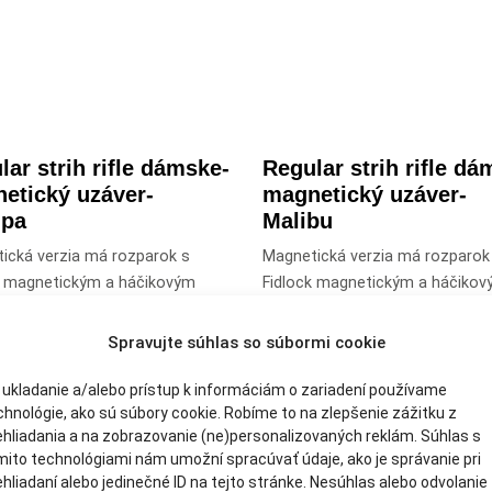
lar strih rifle dámske-
Regular strih rifle dá
etický uzáver-
magnetický uzáver-
upa
Malibu
ická verzia má rozparok s
Magnetická verzia má rozparok
k magnetickým a háčikovým
Fidlock magnetickým a háčiko
om pre ľahšie obliekanie a
uzáverom pre ľahšie obliekanie 
anie.
vyzliekanie.
Spravujte súhlas so súbormi cookie
 ukladanie a/alebo prístup k informáciám o zariadení používame
chnológie, ako sú súbory cookie. Robíme to na zlepšenie zážitku z
ehliadania a na zobrazovanie (ne)personalizovaných reklám. Súhlas s
mito technológiami nám umožní spracúvať údaje, ako je správanie pri
ehliadaní alebo jedinečné ID na tejto stránke. Nesúhlas alebo odvolanie