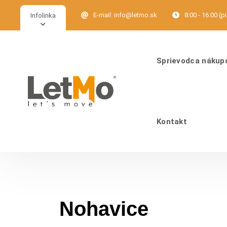
E-mail:
info@letmo.sk
8:00 - 16:00 (p
Infolinka
Sprievodca náku
Kontakt
Nohavice