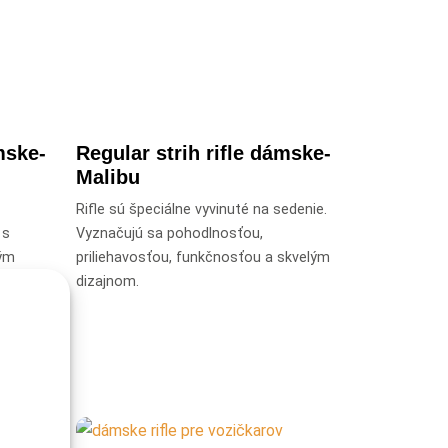
mske-
Regular strih rifle dámske-
Malibu
Rifle sú špeciálne vyvinuté na sedenie.
 s
Vyznačujú sa pohodlnosťou,
vým
priliehavosťou, funkčnosťou a skvelým
a
dizajnom.