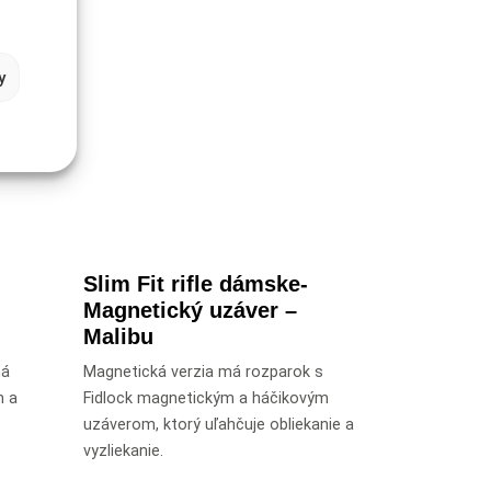
y
Slim Fit rifle dámske-
Magnetický uzáver –
Malibu
má
Magnetická verzia má rozparok s
m a
Fidlock magnetickým a háčikovým
uzáverom, ktorý uľahčuje obliekanie a
vyzliekanie.