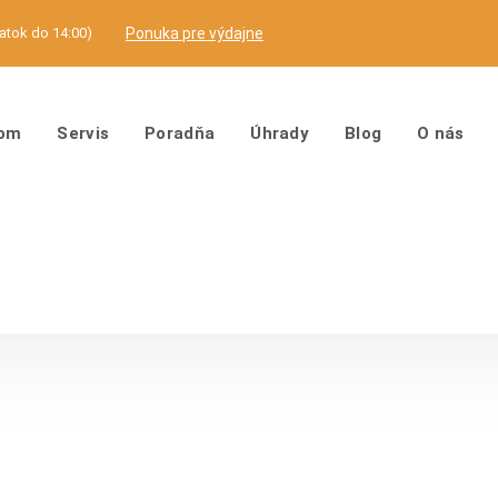
iatok do 14:00)
Ponuka pre výdajne
pom
Servis
Poradňa
Úhrady
Blog
O nás