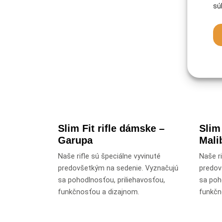
sú
Slim Fit rifle dámske –
Slim
Garupa
Mali
Naše rifle sú špeciálne vyvinuté
Naše ri
predovšetkým na sedenie. Vyznačujú
predov
sa pohodlnosťou, priliehavosťou,
sa poh
funkčnosťou a dizajnom.
funkčn