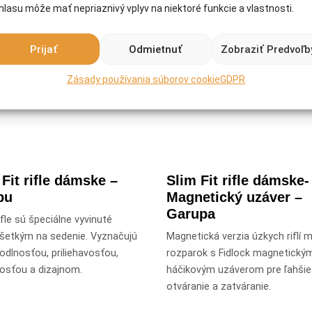
hlasu môže mať nepriaznivý vplyv na niektoré funkcie a vlastnosti.
Prijať
Odmietnuť
Zobraziť Predvoľb
Zásady používania súborov cookie
GDPR
 Fit rifle dámske –
Slim Fit rifle dámske-
bu
Magnetický uzáver –
Garupa
fle sú špeciálne vyvinuté
šetkým na sedenie. Vyznačujú
Magnetická verzia úzkych riflí 
odlnosťou, priliehavosťou,
rozparok s Fidlock magnetický
osťou a dizajnom.
háčikovým uzáverom pre ľahšie
otváranie a zatváranie.