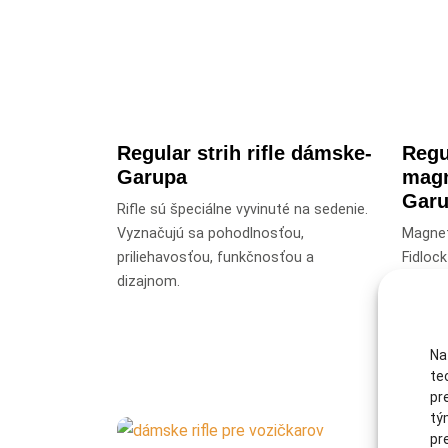
Regular strih rifle dámske-
Regu
Garupa
magn
Gar
Rifle sú špeciálne vyvinuté na sedenie.
Vyznačujú sa pohodlnosťou,
Magnet
priliehavosťou, funkčnosťou a
Fidloc
dizajnom.
uzáver
vyzliek
Na
te
pr
tý
pr