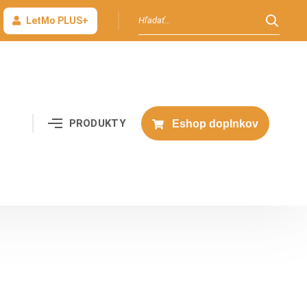
LetMo PLUS+
PRODUKTY
Eshop doplnkov