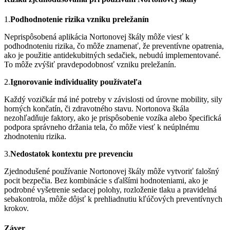
1.
Podhodnotenie rizika vzniku preležanín
Neprispôsobená aplikácia Nortonovej škály môže viesť k
podhodnoteniu rizika, čo môže znamenať, že preventívne opatrenia,
ako je použitie antidekubitných sedačiek, nebudú implementované.
To môže zvýšiť pravdepodobnosť vzniku preležanín.
2.
Ignorovanie individuality používateľa
Každý vozičkár má iné potreby v závislosti od úrovne mobility, sily
horných končatín, či zdravotného stavu. Nortonova škála
nezohľadňuje faktory, ako je prispôsobenie vozíka alebo špecifická
podpora správneho držania tela, čo môže viesť k neúplnému
zhodnoteniu rizika.
3.
Nedostatok kontextu pre prevenciu
Zjednodušené používanie Nortonovej škály môže vytvoriť falošný
pocit bezpečia. Bez kombinácie s ďalšími hodnoteniami, ako je
podrobné vyšetrenie sedacej polohy, rozloženie tlaku a pravidelná
sebakontrola, môže dôjsť k prehliadnutiu kľúčových preventívnych
krokov.
Záver