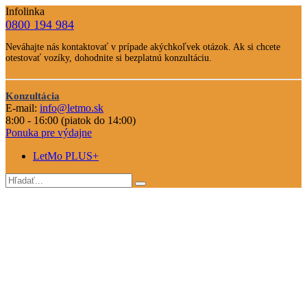
Infolinka
0800 194 984
Telefone
Neváhajte nás kontaktovať v prípade akýchkoľvek otázok. Ak si chcete
číslo
otestovať vozíky, dohodnite si bezplatnú konzultáciu.
Text
Nevahajte
Konzultácia
nás
E-mail:
info@letmo.sk
Odkaz
kontaktovať
8:00 - 16:00 (piatok do 14:00)
na
Ponuka pre výdajne
konzultáciu
LetMo PLUS+