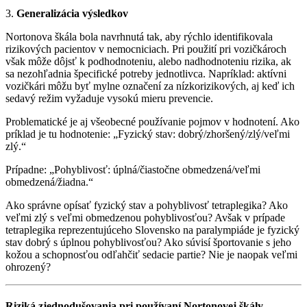
3.
Generalizácia výsledkov
Nortonova škála bola navrhnutá tak, aby rýchlo identifikovala
rizikových pacientov v nemocniciach. Pri použití pri vozičkároch
však môže dôjsť k podhodnoteniu, alebo nadhodnoteniu rizika, ak
sa nezohľadnia špecifické potreby jednotlivca. Napríklad: aktívni
vozičkári môžu byť mylne označení za nízkorizikových, aj keď ich
sedavý režim vyžaduje vysokú mieru prevencie.
Problematické je aj všeobecné používanie pojmov v hodnotení. Ako
príklad je tu hodnotenie: „Fyzický stav: dobrý/zhoršený/zlý/veľmi
zlý.“
Prípadne: „Pohyblivosť: úplná/čiastočne obmedzená/veľmi
obmedzená/žiadna.“
Ako správne opísať fyzický stav a pohyblivosť tetraplegika? Ako
veľmi zlý s veľmi obmedzenou pohyblivosťou? Avšak v prípade
tetraplegika reprezentujúceho Slovensko na paralympiáde je fyzický
stav dobrý s úplnou pohyblivosťou? Ako súvisí športovanie s jeho
kožou a schopnosťou odľahčiť sedacie partie? Nie je naopak veľmi
ohrozený?
Riziká zjednodušovania pri používaní Nortonovej škály