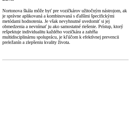
Nortonova škála môže byť pre vozičkárov užitočným nástrojom, ak
je správne aplikovaná a kombinovaná s ďalšími špecifickými
metódami hodnotenia. Je však nevyhnutné uvedomiť si jej
obmedzenia a nevnímať ju ako samostatné riešenie. Prístup, ktorý
rešpektuje individualitu každého vozičkára a zahŕňa
multidisciplinárnu spoluprácu, je kľúčom k efektívnej prevencii
preležanín a zlepšeniu kvality života.