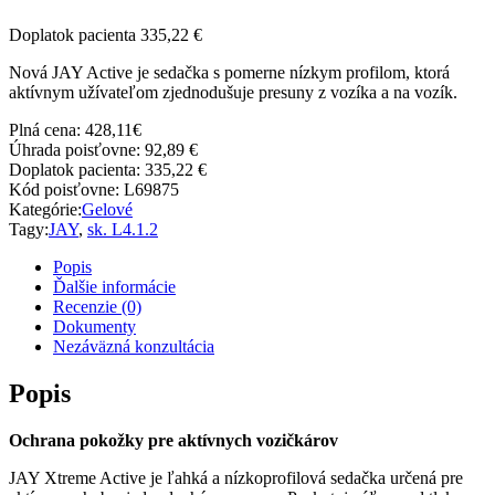
Doplatok pacienta 335,22 €
Nová JAY Active je sedačka s pomerne nízkym profilom, ktorá
aktívnym užívateľom zjednodušuje presuny z vozíka a na vozík.
Plná cena:
428,11
€
Úhrada poisťovne:
92,89 €
Doplatok pacienta:
335,22 €
Kód poisťovne:
L69875
Kategórie:
Gelové
Tagy:
JAY
,
sk. L4.1.2
Popis
Ďalšie informácie
Recenzie (0)
Dokumenty
Nezáväzná konzultácia
Popis
Ochrana pokožky pre aktívnych vozičkárov
JAY Xtreme Active je ľahká a nízkoprofilová sedačka určená pre