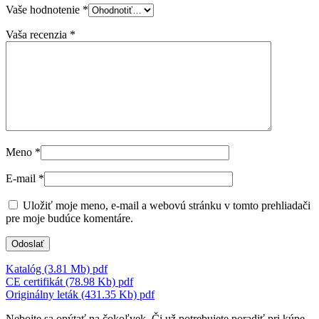
Vaše hodnotenie
*
Vaša recenzia
*
Meno
*
E-mail
*
Uložiť moje meno, e-mail a webovú stránku v tomto prehliadači
pre moje budúce komentáre.
Katalóg (3.81 Mb)
pdf
CE certifikát (78.98 Kb)
pdf
Originálny leták (431.35 Kb)
pdf
Nebojte sa opýtať na čokoľvek. Či už potrebujete poradiť pri kúpe