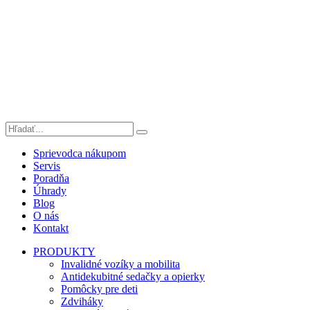
Sprievodca nákupom
Servis
Poradňa
Úhrady
Blog
O nás
Kontakt
PRODUKTY
Invalidné vozíky a mobilita
Antidekubitné sedačky a opierky
Pomôcky pre deti
Zdviháky