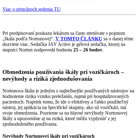
Viac o princípoch sedenia TU
Pri predpisovaní poukazu lekárom sa často stretávate s pojmom
„škála podľa Nortonovej“.
V TOMTO ČLÁNKU
sa o danej téme
dozviete viac. Sedačka JAY Active je gélová sedačka, ktorej na
stupnici Norton zodpovedá hodnota
25 – 26 bodov
.
Obmedzenia používania škály pri vozičkároch –
nevýhody a riziká zjednodušovania
Nortonova škála je jedným z najbežnejšie používaných nástrojov na
hodnotenie rizika vzniku preležanín, najmä pri hospitalizovaných
pacientoch. Napriek tomu, že ide o efektívny a ľahko použiteľný
nástroj, jej aplikácia na špecifické skupiny, ako sú vozičkári, má
svoje obmedzenia. Pozrieme sa na hlavné nevýhody Nortonovej
škály a upozorníme aj na riziká, ktoré môžu vyplynúť z jej
zjednodušeného používania.
Nevýhody Nortonovej škály pri vozičkároch