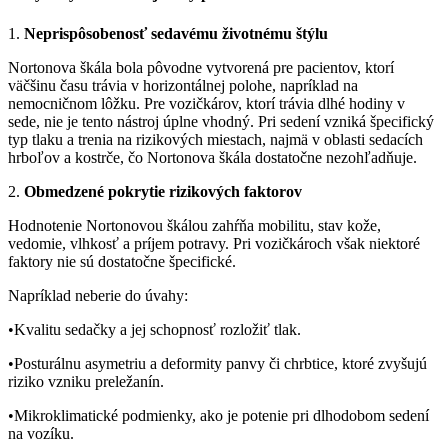
1.
Neprispôsobenosť sedavému životnému štýlu
Nortonova škála bola pôvodne vytvorená pre pacientov, ktorí
väčšinu času trávia v horizontálnej polohe, napríklad na
nemocničnom lôžku. Pre vozičkárov, ktorí trávia dlhé hodiny v
sede, nie je tento nástroj úplne vhodný. Pri sedení vzniká špecifický
typ tlaku a trenia na rizikových miestach, najmä v oblasti sedacích
hrboľov a kostrče, čo Nortonova škála dostatočne nezohľadňuje.
2.
Obmedzené pokrytie rizikových faktorov
Hodnotenie Nortonovou škálou zahŕňa mobilitu, stav kože,
vedomie, vlhkosť a príjem potravy. Pri vozičkároch však niektoré
faktory nie sú dostatočne špecifické.
Napríklad neberie do úvahy:
•Kvalitu sedačky a jej schopnosť rozložiť tlak.
•Posturálnu asymetriu a deformity panvy či chrbtice, ktoré zvyšujú
riziko vzniku preležanín.
•Mikroklimatické podmienky, ako je potenie pri dlhodobom sedení
na vozíku.