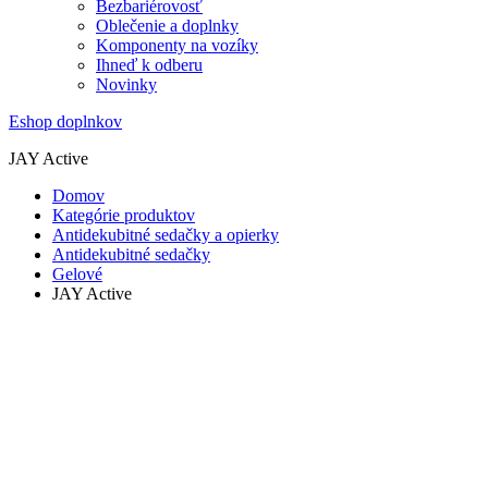
Bezbariérovosť
Oblečenie a doplnky
Komponenty na vozíky
Ihneď k odberu
Novinky
Eshop doplnkov
JAY Active
Domov
Kategórie produktov
Antidekubitné sedačky a opierky
Antidekubitné sedačky
Gelové
JAY Active