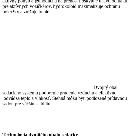
aktívny pohyb a jednoduchá na prenos. Poskytuje úľavu od tlaku
pre aktívnych vozičkárov, hydrokoloid maximalizuje ochranu
pokožky a znižuje trenie.
Dvojitý obal
sedacieho systému podporuje prúdenie vzduchu a efektívne
odvádza teplo a vlhkosť. Stehná môžu byť podložené prídavnou
sadou pre väčšiu stabilitu.
Technológia
dvojitého obalu sedačky