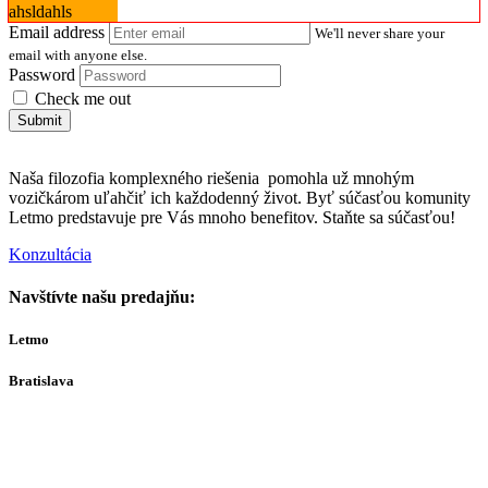
ahsldahls
Email address
We'll never share your
email with anyone else.
Password
Check me out
Submit
Naša filozofia komplexného riešenia pomohla už mnohým
vozičkárom uľahčiť ich každodenný život. Byť súčasťou komunity
Letmo predstavuje pre Vás mnoho benefitov. Staňte sa súčasťou!
Konzultácia
Navštívte našu predajňu:
Letmo
Bratislava
Bajkalská 29A
821 01
Bratislava