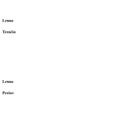
Ut-Št 10:00–16:00
(alebo dohodou)
Letmo
Trenčín
Opatovská 385
911 01
Trenčín
Po-Pia 12:30–16:30
(alebo dohodou)
Letmo
Prešov
Solivarská 28
080 05
Prešov
Po-Pia individuálne
(len dohodou)