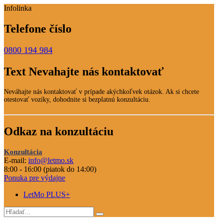
Infolinka
Telefone číslo
0800 194 984
Text Nevahajte nás kontaktovať
Neváhajte nás kontaktovať v prípade akýchkoľvek otázok. Ak si chcete
otestovať vozíky, dohodnite si bezplatnú konzultáciu.
Odkaz na konzultáciu
Konzultácia
E-mail:
info@letmo.sk
8:00 - 16:00 (piatok do 14:00)
Ponuka pre výdajne
LetMo PLUS+