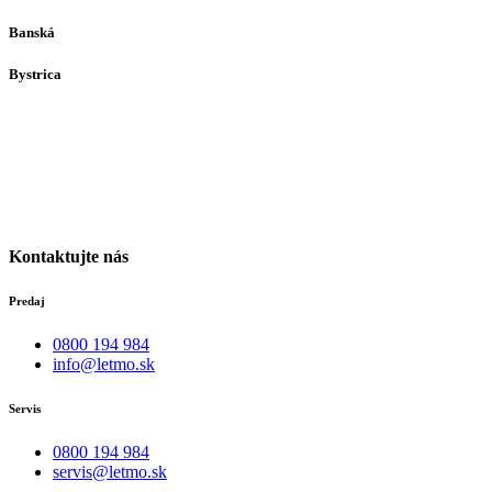
Banská
Bystrica
Medený Hámor 5
974 01
Banská Bystrica
Po-Pia individuálne
(len dohodou)
Kontaktujte nás
Predaj
0800 194 984
info@letmo.sk
Servis
0800 194 984
servis@letmo.sk