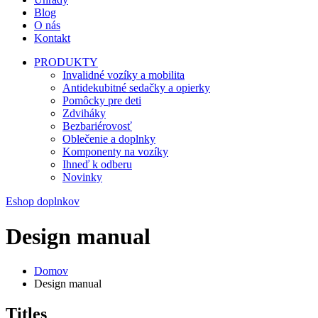
Blog
O nás
Kontakt
PRODUKTY
Invalidné vozíky a mobilita
Antidekubitné sedačky a opierky
Pomôcky pre deti
Zdviháky
Bezbariérovosť
Oblečenie a doplnky
Komponenty na vozíky
Ihneď k odberu
Novinky
Eshop doplnkov
Design manual
Domov
Design manual
Titles